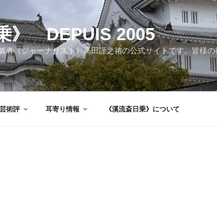
 DEPUIS 2005
觚者（ジャーナリスト）高田謹之祐の公式サイトです。皆様の
芸術評
耳寄り情報
《溪流斎日乗》について