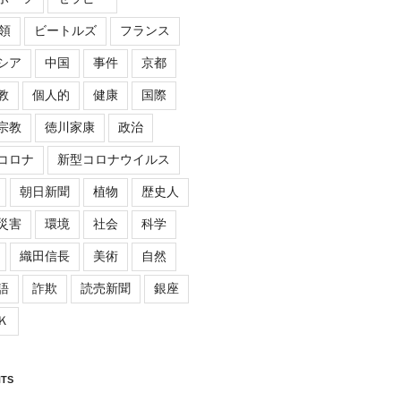
領
ビートルズ
フランス
シア
中国
事件
京都
教
個人的
健康
国際
宗教
徳川家康
政治
コロナ
新型コロナウイルス
朝日新聞
植物
歴史人
災害
環境
社会
科学
織田信長
美術
自然
語
詐欺
読売新聞
銀座
Ｋ
TS