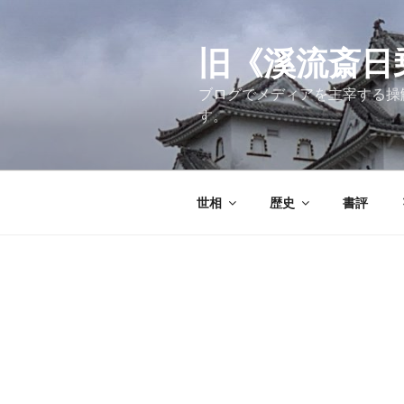
コ
ン
テ
旧《溪流斎日乗》
ン
ブログでメディアを主宰する操
ツ
す。
へ
ス
キ
ッ
世相
歴史
書評
プ