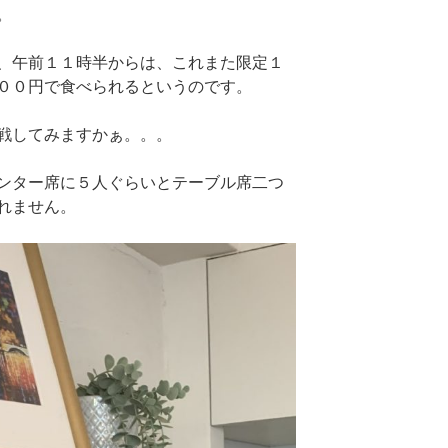
。
、午前１１時半からは、これまた限定１
００円で食べられるというのです。
戦してみますかぁ。。。
ンター席に５人ぐらいとテーブル席二つ
れません。