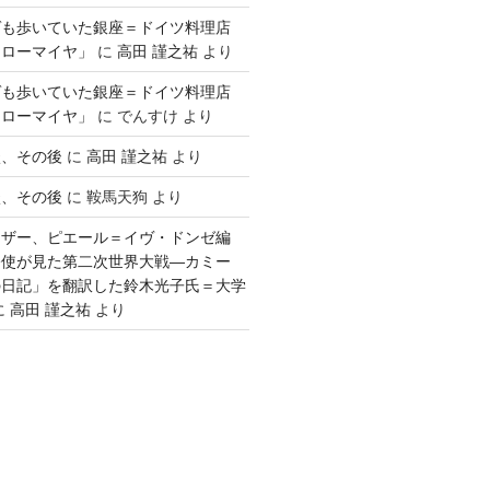
ゲも歩いていた銀座＝ドイツ料理店
「ローマイヤ」
に
高田 謹之祐
より
ゲも歩いていた銀座＝ドイツ料理店
「ローマイヤ」
に
でんすけ
より
談、その後
に
高田 謹之祐
より
談、その後
に
鞍馬天狗
より
ウザー、ピエール＝イヴ・ドンゼ編
公使が見た第二次世界大戦―カミー
の日記」を翻訳した鈴木光子氏＝大学
に
高田 謹之祐
より