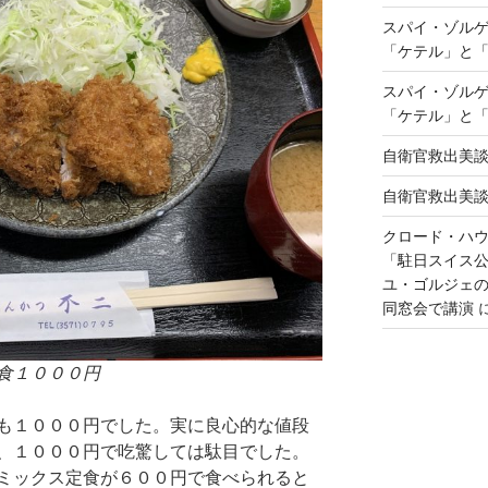
スパイ・ゾル
「ケテル」と
スパイ・ゾル
「ケテル」と
自衛官救出美
自衛官救出美
クロード・ハ
「駐日スイス
ユ・ゴルジェ
同窓会で講演
食１０００円
も１０００円でした。実に良心的な値段
、１０００円で吃驚しては駄目でした。
ミックス定食が６００円で食べられると