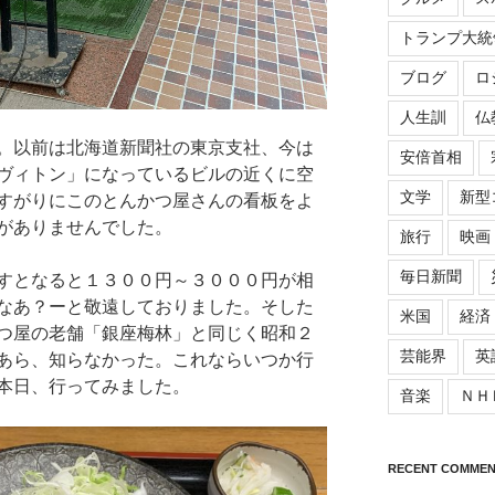
トランプ大統
ブログ
ロ
人生訓
仏
。以前は北海道新聞社の東京支社、今は
安倍首相
ヴィトン」になっているビルの近くに空
文学
新型
すがりにこのとんかつ屋さんの看板をよ
がありませんでした。
旅行
映画
毎日新聞
すとなると１３００円～３０００円が相
なあ？ーと敬遠しておりました。そした
米国
経済
つ屋の老舗「銀座梅林」と同じく昭和２
芸能界
英
あら、知らなかった。これならいつか行
本日、行ってみました。
音楽
ＮＨ
RECENT COMMEN