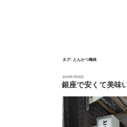
タグ:
とんかつ梅林
投
2021年7月20日
稿
銀座で安くて美味
日: