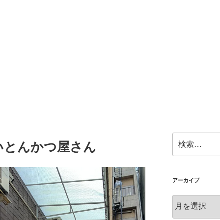
検
いとんかつ屋さん
索:
アーカイブ
ア
ー