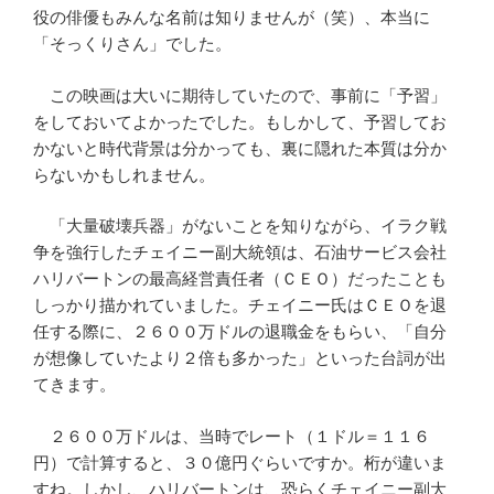
役の俳優もみんな名前は知りませんが（笑）、本当に
「そっくりさん」でした。
この映画は大いに期待していたので、事前に「予習」
をしておいてよかったでした。もしかして、予習してお
かないと時代背景は分かっても、裏に隠れた本質は分か
らないかもしれません。
「大量破壊兵器」がないことを知りながら、イラク戦
争を強行したチェイニー副大統領は、石油サービス会社
ハリバートンの最高経営責任者（ＣＥＯ）だったことも
しっかり描かれていました。チェイニー氏はＣＥＯを退
任する際に、２６００万ドルの退職金をもらい、「自分
が想像していたより２倍も多かった」といった台詞が出
てきます。
２６００万ドルは、当時でレート（１ドル＝１１６
円）で計算すると、３０億円ぐらいですか。桁が違いま
すね。しかし、ハリバートンは、恐らくチェイニー副大