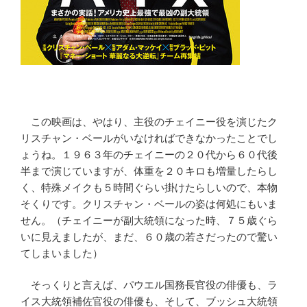
この映画は、やはり、主役のチェイニー役を演じたク
リスチャン・ベールがいなければできなかったことでし
ょうね。１９６３年のチェイニーの２０代から６０代後
半まで演じていますが、体重を２０キロも増量したらし
く、特殊メイクも５時間ぐらい掛けたらしいので、本物
そくりです。クリスチャン・ベールの姿は何処にもいま
せん。（チェイニーが副大統領になった時、７５歳ぐら
いに見えましたが、まだ、６０歳の若さだったので驚い
てしまいました）
そっくりと言えば、パウエル国務長官役の俳優も、ラ
イス大統領補佐官役の俳優も、そして、ブッシュ大統領