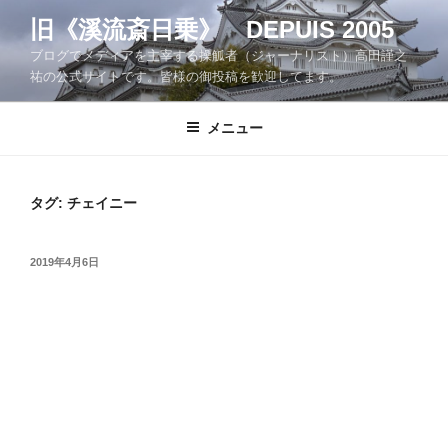
コ
旧《溪流斎日乗》 DEPUIS 2005
ン
ブログでメディアを主宰する操觚者（ジャーナリスト）高田謹之
テ
祐の公式サイトです。皆様の御投稿を歓迎してます。
ン
ツ
メニュー
へ
ス
キ
ッ
タグ:
チェイニー
プ
投
2019年4月6日
稿
日: