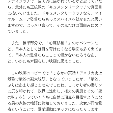
メディタッチで、皮肉的に描かれているかと思っていた
ら、意外にも正統派のドキュメンタリータッチで真面目
に描いていました。ドキュメンタリータッチなら、マイ
ケル・ムーア監督ならもっとスパイスを効かせたと思い
ますので、はっきり言って、その点だけは面白みに欠け
ていました。
また、後半部分で、「心臓移植？」のオペシーンな
ど、日本人としては目を背けたくなる場面も多く出てき
て、日本人の監督ならここまで描かないだろうなあ、
と、いかにも米国らしい映画に思えました。
この映画のコピーでは「まさかの実話！アメリカ史上
最強で最凶の副大統領」となっていましたが、「最凶」
ぶりはあまり感じませんでしたね。しっかり者の妻リン
に尻を叩かれて、政界に進出し、権力の実態とその「蜜
の味」を知っていくうちに自然に頂点を目指すようにな
る男の家族の物語に終始しておりました。次女が同性愛
者ということで、選挙運動にネックになったりします