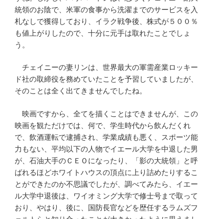
統領のお陰で、米軍の食事から洗濯までのサービスを入
札なしで獲得しており、イラク戦争後、株式が５００％
も値上がりしたので、十分に元手は取れたことでしょ
う。
チェイニーの妻リンは、世界最大の軍需産業ロッキー
ド社の取締役を務めていたことを予習していましたが、
そのことは全く出てきませんでしたね。
映画ですから、全てを描くことはできませんが、この
映画を観ただけでは、何で、学生時代から飲んだくれ
で、飲酒運転で逮捕され、学業成績も悪く、スポーツ能
力もない、平均以下の人物でイエール大学を中退した男
が、石油大手のＣＥＯになったり、「影の大統領」と呼
ばれるほどホワイトハウスの頂点に上り詰めたりするこ
とができたのか不思議でしたが、調べてみたら、イエー
ル大学中退後は、ワイオミング大学で修士号まで取って
おり、やはり、後に、国防長官などを歴任するラムズフ