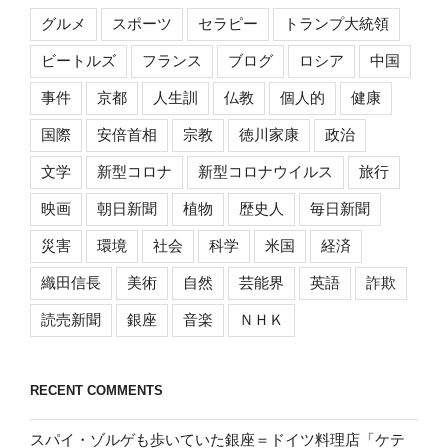
グルメ
スポーツ
セラピー
トランプ大統領
ビートルズ
フランス
ブログ
ロシア
中国
事件
京都
人生訓
仏教
個人的
健康
国際
安倍首相
宗教
徳川家康
政治
文学
新型コロナ
新型コロナウイルス
旅行
映画
朝日新聞
植物
歴史人
毎日新聞
災害
環境
社会
科学
米国
経済
織田信長
美術
自然
芸能界
英語
詐欺
読売新聞
銀座
音楽
ＮＨＫ
RECENT COMMENTS
スパイ・ゾルゲも歩いていた銀座＝ドイツ料理店「ケテ