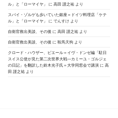
ル」と「ローマイヤ」
に
高田 謹之祐
より
スパイ・ゾルゲも歩いていた銀座＝ドイツ料理店「ケテ
ル」と「ローマイヤ」
に
でんすけ
より
自衛官救出美談、その後
に
高田 謹之祐
より
自衛官救出美談、その後
に
鞍馬天狗
より
クロード・ハウザー、ピエール＝イヴ・ドンゼ編「駐日
スイス公使が見た第二次世界大戦―カミーユ・ゴルジェ
の日記」を翻訳した鈴木光子氏＝大学同窓会で講演
に
高
田 謹之祐
より