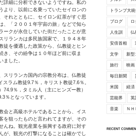
だ詳細に分析できないようですね。私の
うより、以前に名乗っていたセイロンの
トランプ大統
、それとともに、セイロン紅茶がすぐ思
ブログ
ロ
は、「２００１年宇宙の旅」などで知ら
ラークが永住していた街だったことが意
人生訓
仏
スリランカは多民族国家で、１９４８年
安倍首相
教徒を優遇した政策から、仏教徒とヒン
続き、その紛争は１０年ほど前に収ま
文学
新型
いました。
旅行
映画
、スリランカ国内の宗教分布は、仏教徒
毎日新聞
，イスラム教徒9.7％，キリスト教徒7.6％。
米国
経済
74.9％，タミル人（主にヒンズー教）
9.3％となっています。
芸能界
英
音楽
ＮＨ
教会と高級ホテルであることから、イス
客を狙ったものと言われてますが、その
せんね。観光産業を振興する政府に対す
RECENT COMMEN
んが、観光の打撃になることは確かでし