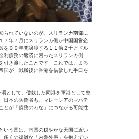
知られていないのが、スリランカ南部に
１７年７月にスリランカ側が中国国営企
％を９９年間譲渡する１１億２千万ドル
金利債務の返済に困ったスリランカ側
を引き渡したことです。これでは、まる
帝国が、戦勝後に香港を借款した手口を
環として、借款した同港を軍港として整
。日本の防衛省も、マレーシアのマハテ
ことが「債務のわな」につながる可能性
という国は、南国の穏やかな天国に近い
、多くの複雑な「内憂外患」を抱えてい