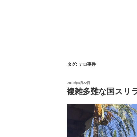
タグ:
テロ事件
投
2019年4月22日
稿
複雑多難な国スリ
日: