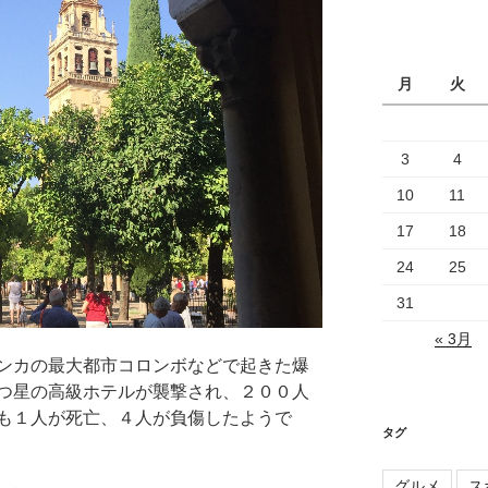
カ
イ
ブ
月
火
3
4
10
11
17
18
24
25
31
« 3月
ンカの最大都市コロンボなどで起きた爆
つ星の高級ホテルが襲撃され、２００人
も１人が死亡、４人が負傷したようで
タグ
グルメ
ス