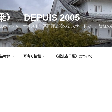
 DEPUIS 2005
觚者（ジャーナリスト）高田謹之祐の公式サイトです。皆様の
芸術評
耳寄り情報
《溪流斎日乗》について