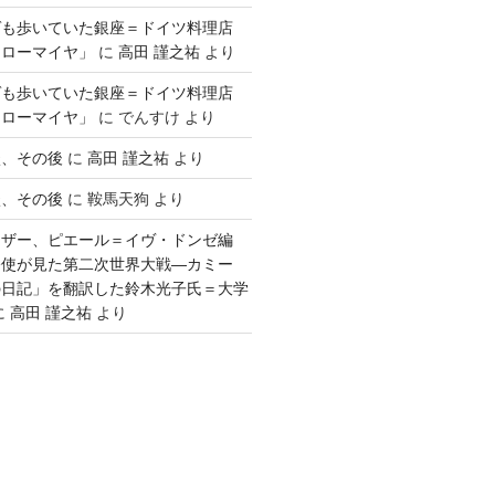
ゲも歩いていた銀座＝ドイツ料理店
「ローマイヤ」
に
高田 謹之祐
より
ゲも歩いていた銀座＝ドイツ料理店
「ローマイヤ」
に
でんすけ
より
談、その後
に
高田 謹之祐
より
談、その後
に
鞍馬天狗
より
ウザー、ピエール＝イヴ・ドンゼ編
公使が見た第二次世界大戦―カミー
の日記」を翻訳した鈴木光子氏＝大学
に
高田 謹之祐
より