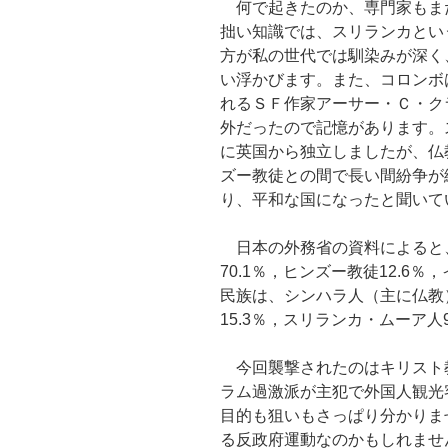
何で起きたのか、専門家もま
拙い知識では、スリランカとい
方が私の世代では馴染みが深く
い浮かびます。また、コロンボ
れるＳＦ作家アーサー・Ｃ・ク
外だったので記憶があります。
に英国から独立しましたが、仏
ズー教徒との間で長い間紛争が
り、平和な国になったと聞いて
日本の外務省の資料によると
70.1％，ヒンズー教徒12.6％
民族は、シンハラ人（主に仏教）
15.3％，スリランカ・ムーア人
今回襲撃されたのはキリスト
ラム過激派が主犯で外国人観光
目的も狙いもさっぱり分かりま
る反政府運動なのかもしれませ