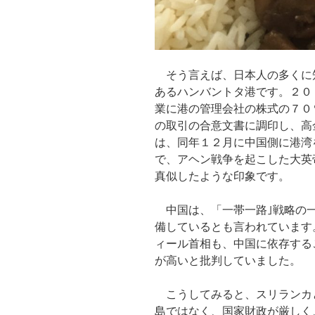
そう言えば、日本人の多くに
あるハンバントタ港です。２０
業に港の管理会社の株式の７０
の取引の合意文書に調印し、高
は、同年１２月に中国側に港湾
で、アヘン戦争を起こした大英
真似したような印象です。
中国は、「一帯一路｣戦略の一
備しているとも言われています
ィール首相も、中国に依存する
が高いと批判していました。
こうしてみると、スリランカ
島ではなく、国家財政が厳しく