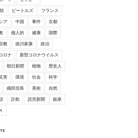
領
ビートルズ
フランス
シア
中国
事件
京都
教
個人的
健康
国際
宗教
徳川家康
政治
コロナ
新型コロナウイルス
朝日新聞
植物
歴史人
災害
環境
社会
科学
織田信長
美術
自然
語
詐欺
読売新聞
銀座
Ｋ
TS