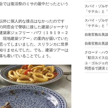
会では復活祭のミサの最中だったという
スパイ・ゾル
「ケテル」と
スパイ・ゾル
以外に個人的な接点はなかったのです
「ケテル」と
の同窓会で謦咳に接した建築ジャーナリ
建築家ジェフリー・バワ（１９１９～２
自衛官救出美
 現地建築ツアー」の案内が届いていた
自衛官救出美
思ってしまいました。スリランカに世界
知りませんでした。でも、建築ツアーは
クロード・ハ
落ち着いていることでしょう。
「駐日スイス
ユ・ゴルジェ
同窓会で講演