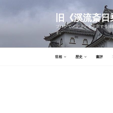
コ
ン
テ
旧《溪流斎日乗》
ン
ブログでメディアを主宰する操
ツ
す。
へ
ス
キ
ッ
世相
歴史
書評
プ