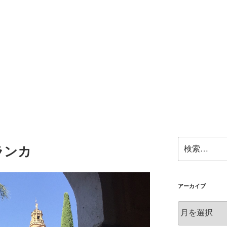
検
ランカ
索:
アーカイブ
ア
ー