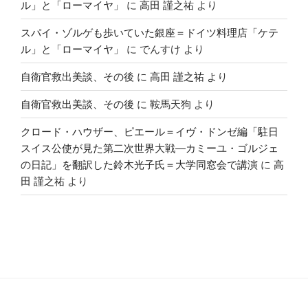
ル」と「ローマイヤ」
に
高田 謹之祐
より
スパイ・ゾルゲも歩いていた銀座＝ドイツ料理店「ケテ
ル」と「ローマイヤ」
に
でんすけ
より
自衛官救出美談、その後
に
高田 謹之祐
より
自衛官救出美談、その後
に
鞍馬天狗
より
クロード・ハウザー、ピエール＝イヴ・ドンゼ編「駐日
スイス公使が見た第二次世界大戦―カミーユ・ゴルジェ
の日記」を翻訳した鈴木光子氏＝大学同窓会で講演
に
高
田 謹之祐
より