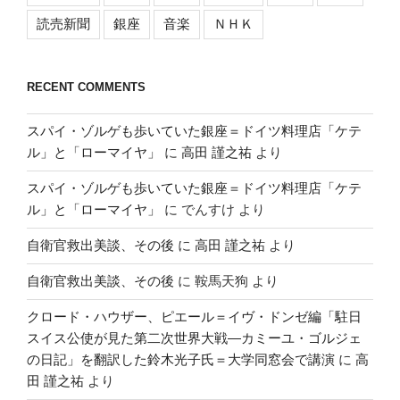
読売新聞
銀座
音楽
ＮＨＫ
RECENT COMMENTS
スパイ・ゾルゲも歩いていた銀座＝ドイツ料理店「ケテ
ル」と「ローマイヤ」
に
高田 謹之祐
より
スパイ・ゾルゲも歩いていた銀座＝ドイツ料理店「ケテ
ル」と「ローマイヤ」
に
でんすけ
より
自衛官救出美談、その後
に
高田 謹之祐
より
自衛官救出美談、その後
に
鞍馬天狗
より
クロード・ハウザー、ピエール＝イヴ・ドンゼ編「駐日
スイス公使が見た第二次世界大戦―カミーユ・ゴルジェ
の日記」を翻訳した鈴木光子氏＝大学同窓会で講演
に
高
田 謹之祐
より