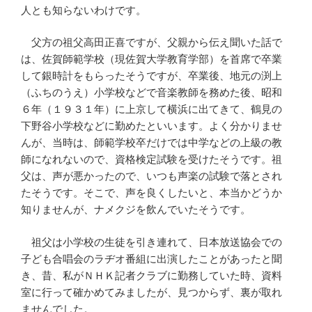
人とも知らないわけです。
父方の祖父高田正喜ですが、父親から伝え聞いた話で
は、佐賀師範学校（現佐賀大学教育学部）を首席で卒業
して銀時計をもらったそうですが、卒業後、地元の渕上
（ふちのうえ）小学校などで音楽教師を務めた後、昭和
６年（１９３１年）に上京して横浜に出てきて、鶴見の
下野谷小学校などに勤めたといいます。よく分かりませ
んが、当時は、師範学校卒だけでは中学などの上級の教
師になれないので、資格検定試験を受けたそうです。祖
父は、声が悪かったので、いつも声楽の試験で落とされ
たそうです。そこで、声を良くしたいと、本当かどうか
知りませんが、ナメクジを飲んでいたそうです。
祖父は小学校の生徒を引き連れて、日本放送協会での
子ども合唱会のラヂオ番組に出演したことがあったと聞
き、昔、私がＮＨＫ記者クラブに勤務していた時、資料
室に行って確かめてみましたが、見つからず、裏が取れ
ませんでした。