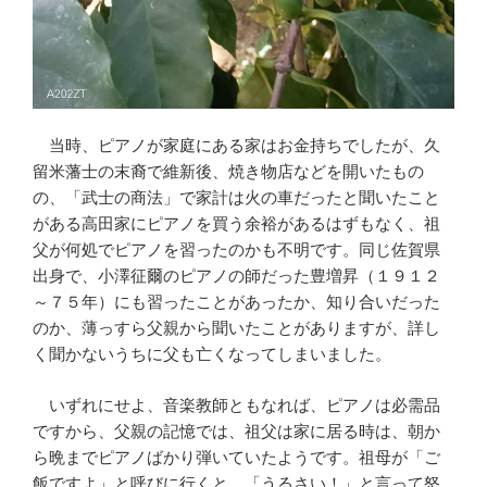
当時、ピアノが家庭にある家はお金持ちでしたが、久
留米藩士の末裔で維新後、焼き物店などを開いたもの
の、「武士の商法」で家計は火の車だったと聞いたこと
がある高田家にピアノを買う余裕があるはずもなく、祖
父が何処でピアノを習ったのかも不明です。同じ佐賀県
出身で、小澤征爾のピアノの師だった豊増昇（１９１２
～７５年）にも習ったことがあったか、知り合いだった
のか、薄っすら父親から聞いたことがありますが、詳し
く聞かないうちに父も亡くなってしまいました。
いずれにせよ、音楽教師ともなれば、ピアノは必需品
ですから、父親の記憶では、祖父は家に居る時は、朝か
ら晩までピアノばかり弾いていたようです。祖母が「ご
飯ですよ」と呼びに行くと、「うるさい！」と言って怒