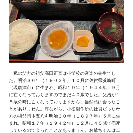
私の父方の祖父高田正喜は小学校の音楽の先生でし
た。明治３６年（１９０３年）１０月に佐賀県浜崎町
（現唐津市）に生まれ、昭和１９年（１９４４年）９月
に亡くなっておりますのでまだ４０歳でした。父浩が１
８歳の時に亡くなっておりますから、当然私は会ったこ
とがありません。序ながら、小松製作所の社員だった母
方の祖父岡本五八も明治３０年（１８９７年）５月に生
まれ、昭和１７年（１９４２年）１２月に４５歳で病死
しているので会ったことがありません。お爺ちゃんは二