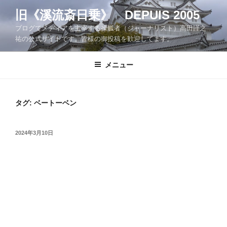
コ
旧《溪流斎日乗》 DEPUIS 2005
ン
ブログでメディアを主宰する操觚者（ジャーナリスト）高田謹之
テ
祐の公式サイトです。皆様の御投稿を歓迎してます。
ン
ツ
メニュー
へ
ス
キ
ッ
タグ:
ベートーベン
プ
投
2024年3月10日
稿
日: