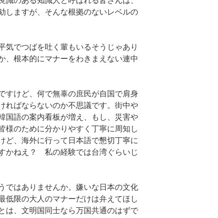
良識のある知識人と呼ばれる皆さんは、
劾しますが、そんな根拠のないレベルの
平気でつばを吐く輩もいるそうじゃあり
か、根本的にマナーをわきまえない連中
ですけど、何で無辜の庶民が自国で肩身
ければならないのか不思議です。街中や
韓国語の案内看板が増え、もし、災害や
皆様のために分かりやすく丁寧に周知し
けど、海外に行って日本語で懇切丁寧に
すかねえ？ 私の経験では台湾ぐらいじ
うではありませんか。嫌いな日本の文化
最低限の大人のマナーだけは弁えてほし
とは、文明国同士なら万国共通のはずで