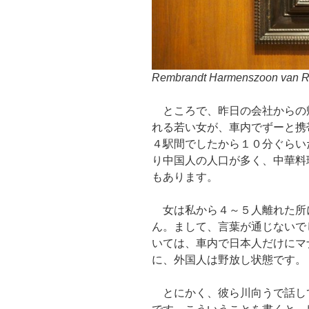
Rembrandt Harmenszoon van Ri
ところで、昨日の会社からの
れる若い女が、車内でずーと携
４駅間でしたから１０分ぐらい
り中国人の人口が多く、中華料
もあります。
女は私から４～５人離れた所
ん。まして、言葉が通じないで
いては、車内で日本人だけにマ
に、外国人は野放し状態です。
とにかく、彼ら川向うで話し