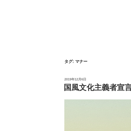
タグ:
マナー
投
2019年12月6日
稿
国風文化主義者宣
日: