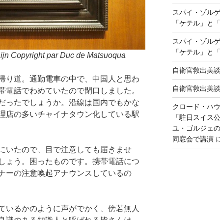
スパイ・ゾル
「ケテル」と
スパイ・ゾル
「ケテル」と
jn Copyright par Duc de Matsuoqua
自衛官救出美
帰り道。通勤電車の中で、中国人と思わ
自衛官救出美
帯電話でわめていたので閉口しました。
だったでしょうか。沿線は国内でもかな
クロード・ハ
理店の多いチャイナタウン化している駅
「駐日スイス
ユ・ゴルジェ
同窓会で講演
にいたので、目で注意しても届きませ
しょう。困ったものです。携帯電話につ
ナーの注意喚起アナウンスしているの
ているかのように声がでかく、傍若無人