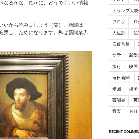
べなるかな。確かに、どうでもいい情報
トランプ大統
ブログ
ロ
いいから読みましょう（笑）。新聞は、
充実し、ためになります。私は新聞業界
人生訓
仏
安倍首相
文学
新型
旅行
映画
毎日新聞
米国
経済
芸能界
英
音楽
ＮＨ
RECENT COMMEN