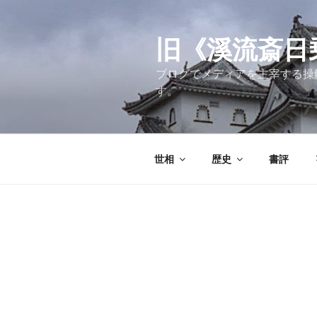
コ
ン
テ
旧《溪流斎日乗》
ン
ブログでメディアを主宰する操
ツ
す。
へ
ス
キ
ッ
世相
歴史
書評
プ