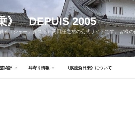
 DEPUIS 2005
觚者（ジャーナリスト）高田謹之祐の公式サイトです。皆様の
芸術評
耳寄り情報
《溪流斎日乗》について