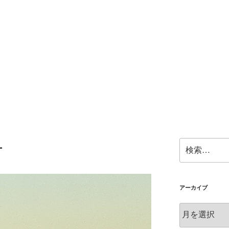
検
言
索:
アーカイブ
ア
ー