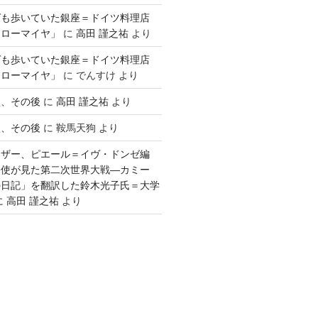
ゲも歩いていた銀座＝ドイツ料理店
「ローマイヤ」
に
高田 謹之祐
より
ゲも歩いていた銀座＝ドイツ料理店
「ローマイヤ」
に
でんすけ
より
談、その後
に
高田 謹之祐
より
談、その後
に
鞍馬天狗
より
ウザー、ピエール＝イヴ・ドンゼ編
公使が見た第二次世界大戦―カミー
の日記」を翻訳した鈴木光子氏＝大学
に
高田 謹之祐
より