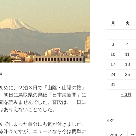
カ
イ
ブ
月
火
3
4
10
11
17
18
a
24
25
31
初めに、２泊３日で「山陰・山陽の旅」
« 3月
、初日に鳥取県の県紙「日本海新聞」に
聞を読みませんでした。普段は、一日に
はありえないことでした。
タグ
んでしまった自分にも気が付きました。
る昨今ですが、ニュースなら今は簡単に
グルメ
ス