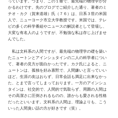
っています。つまり、この１冊で、最先端の物理学が分
かるわけです。先のブログでご紹介した通り、著者のミ
チオ・カク（賀来道雄）氏（７６）は、日系３世の米国
人で、ニューヨーク市立大学教授です。米国では、テレ
ビの多くの科学番組やニュースの解説者として登場し、
大変な有名人のようですが、不勉強な私は存じ上げませ
んでした。
私は文科系の人間ですが、最先端の物理学の礎を築い
たニュートンとアインシュタインの二人の科学者につい
て、著者の見方が面白かったです。カク氏によると、ニ
ュートンは、孤独を好み寡黙で、人間嫌いと言っていい
ほど。生涯の友はおらず、日常会話も満足に出来なかっ
た、とまで言ってしまっております。一方のアインシュ
タインは、社交的で、人間的で気取らず、周囲の人間は
その高潔さに圧倒されるものの、誰からも愛される性格
だったといいます。文科系の人間は、理論よりも、こう
いった人間臭い話の方が好きです（笑）。