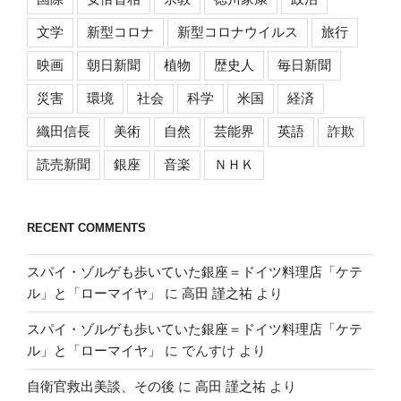
文学
新型コロナ
新型コロナウイルス
旅行
映画
朝日新聞
植物
歴史人
毎日新聞
災害
環境
社会
科学
米国
経済
織田信長
美術
自然
芸能界
英語
詐欺
読売新聞
銀座
音楽
ＮＨＫ
RECENT COMMENTS
スパイ・ゾルゲも歩いていた銀座＝ドイツ料理店「ケテ
ル」と「ローマイヤ」
に
高田 謹之祐
より
スパイ・ゾルゲも歩いていた銀座＝ドイツ料理店「ケテ
ル」と「ローマイヤ」
に
でんすけ
より
自衛官救出美談、その後
に
高田 謹之祐
より