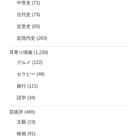
中世史
(71)
古代史
(73)
近世史
(83)
近現代史
(263)
耳寄り情報
(1,239)
グルメ
(122)
セラピー
(48)
旅行
(111)
語学
(34)
芸術評
(465)
文藝
(19)
映画
(91)