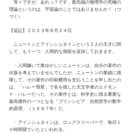
等々ですが、あれっ？です。最先端の物理学の究極の
理論というのは、宇宙論のことではありませんか！（つ
づく）
【追記】２０２３年８月２４日
ニュートンとアインシュタインという２人の天才に関
して、もう一つ、人間的な側面を追加しておきます。
・人間嫌いで奥ゆかしいニュートンは、自分の著作の
出版を考えていませんでしたが、ニュートンの業績に感
嘆して、その著作の印刷費用を支払うことを申し出たの
は、「ハレー彗星」で名を残した天文学者のエドモン
ド・ハレーだった。その著作とは、科学史に残る重要な
最高傑作の一つとなる「プリンシピア 自然哲学の数学
的原理」（１６８７年）だ。
・アインシュタインは、ロングスリーパーで、毎日１
０時間寝ていたといわれる。