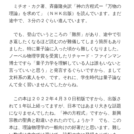
ミチオ・カク著、斉藤隆央訳「神の方程式ー『万物の
理論』を求めて」（ＮＨＫ出版）を読んでいます。まだ
途中で、３分の２ぐらい進んでいます。
でも、登山でいうところの「難所」があり、途中で引
き返したくなるほど読むのが難儀してしまう箇所もあり
ました。特に量子論に入った頃から難しくなりました。
ノーベル物理学賞を受賞したリチャード・ファインマン
博士ですら「量子力学を理解している人は誰もいないと
言っていいと思う」と発言するぐらいですから、まして
文科系の素人をや、です。それに、学生時代は量子論な
んて全く習いませんでしたからね。
この本は２０２２年４月３０日初版ですから、出版さ
れて１年以上経ってますが、日本ではあまり大きな話題
になりませんでしたね。「神の方程式」ですから、新興
宗教の聖典と勘違いされたのでしょうか？ でも、この
本は、理論物理学の一般向けの好著だと思います。難し