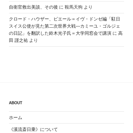
自衛官救出美談、その後
に
鞍馬天狗
より
クロード・ハウザー、ピエール＝イヴ・ドンゼ編「駐日
スイス公使が見た第二次世界大戦―カミーユ・ゴルジェ
の日記」を翻訳した鈴木光子氏＝大学同窓会で講演
に
高
田 謹之祐
より
ABOUT
ホーム
《溪流斎日乗》について