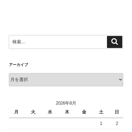
検
検
索
索:
アーカイブ
ア
ー
カ
イ
2026年8月
ブ
月
火
水
木
金
土
日
1
2