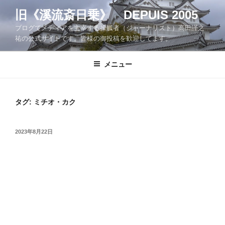
コ
旧《溪流斎日乗》 DEPUIS 2005
ン
ブログでメディアを主宰する操觚者（ジャーナリスト）高田謹之
テ
祐の公式サイトです。皆様の御投稿を歓迎してます。
ン
ツ
メニュー
へ
ス
キ
ッ
タグ:
ミチオ・カク
プ
投
2023年8月22日
稿
日: