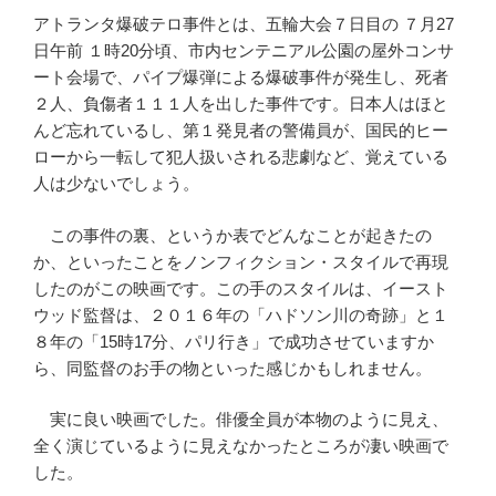
アトランタ爆破テロ事件とは、五輪大会７日目の ７月27
日午前 １時20分頃、市内センテニアル公園の屋外コンサ
ート会場で、パイプ爆弾による爆破事件が発生し、死者
２人、負傷者１１１人を出した事件です。日本人はほと
んど忘れているし、第１発見者の警備員が、国民的ヒー
ローから一転して犯人扱いされる悲劇など、覚えている
人は少ないでしょう。
この事件の裏、というか表でどんなことが起きたの
か、といったことをノンフィクション・スタイルで再現
したのがこの映画です。この手のスタイルは、イースト
ウッド監督は、２０１６年の「ハドソン川の奇跡」と１
８年の「15時17分、パリ行き」で成功させていますか
ら、同監督のお手の物といった感じかもしれません。
実に良い映画でした。俳優全員が本物のように見え、
全く演じているように見えなかったところが凄い映画で
した。