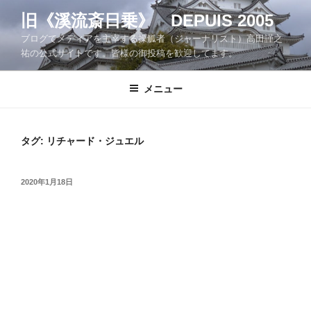
コ
旧《溪流斎日乗》 DEPUIS 2005
ン
ブログでメディアを主宰する操觚者（ジャーナリスト）高田謹之
テ
祐の公式サイトです。皆様の御投稿を歓迎してます。
ン
ツ
メニュー
へ
ス
キ
ッ
タグ:
リチャード・ジュエル
プ
投
2020年1月18日
稿
日: