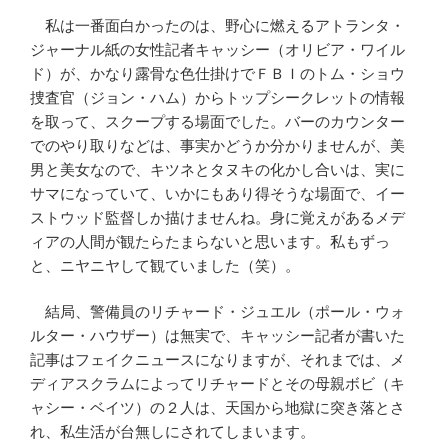
私は一番面白かったのは、野心に燃えるアトランタ・
ジャーナル紙の女性記者キャッシー（オリビア・ワイル
ド）が、かなり露骨な色仕掛けでＦＢＩのトム・ショウ
捜査官（ジョン・ハム）からトップシークレットの情報
を取って、スクープする場面でした。バーのカウンター
でのやり取りなどは、事実かどうか分かりませんが、美
男と美女なので、キツネとタヌキの化かし合いは、実に
サマになっていて、いかにもあり得そうな場面で、イー
ストウッド監督しか描けませんね。身に覚えがあるメデ
ィアの人間が観たらたまらないと思います。私もずっ
と、ニヤニヤして観ていました（笑）。
結局、警備員のリチャード・ジュエル（ポール・ウォ
ルター・ハウザー）は無実で、キャッシー記者が書いた
記事はフェイクニュースになりますが、それまでは、メ
ディアスクラムによってリチャードとその母親ボビ（キ
ャシー・ベイツ）の２人は、天国から地獄に突き落とさ
れ、私生活が台無しにされてしまいます。