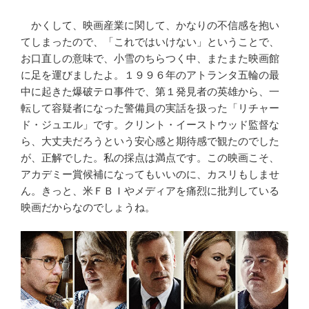
かくして、映画産業に関して、かなりの不信感を抱い
てしまったので、「これではいけない」ということで、
お口直しの意味で、小雪のちらつく中、またまた映画館
に足を運びましたよ。１９９６年のアトランタ五輪の最
中に起きた爆破テロ事件で、第１発見者の英雄から、一
転して容疑者になった警備員の実話を扱った「リチャー
ド・ジュエル」です。クリント・イーストウッド監督な
ら、大丈夫だろうという安心感と期待感で観たのでした
が、正解でした。私の採点は満点です。この映画こそ、
アカデミー賞候補になってもいいのに、カスリもしませ
ん。きっと、米ＦＢＩやメディアを痛烈に批判している
映画だからなのでしょうね。