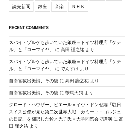
読売新聞
銀座
音楽
ＮＨＫ
RECENT COMMENTS
スパイ・ゾルゲも歩いていた銀座＝ドイツ料理店「ケテ
ル」と「ローマイヤ」
に
高田 謹之祐
より
スパイ・ゾルゲも歩いていた銀座＝ドイツ料理店「ケテ
ル」と「ローマイヤ」
に
でんすけ
より
自衛官救出美談、その後
に
高田 謹之祐
より
自衛官救出美談、その後
に
鞍馬天狗
より
クロード・ハウザー、ピエール＝イヴ・ドンゼ編「駐日
スイス公使が見た第二次世界大戦―カミーユ・ゴルジェ
の日記」を翻訳した鈴木光子氏＝大学同窓会で講演
に
高
田 謹之祐
より