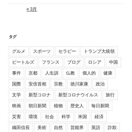
« 3月
タグ
グルメ
スポーツ
セラピー
トランプ大統領
ビートルズ
フランス
ブログ
ロシア
中国
事件
京都
人生訓
仏教
個人的
健康
国際
安倍首相
宗教
徳川家康
政治
文学
新型コロナ
新型コロナウイルス
旅行
映画
朝日新聞
植物
歴史人
毎日新聞
災害
環境
社会
科学
米国
経済
織田信長
美術
自然
芸能界
英語
詐欺