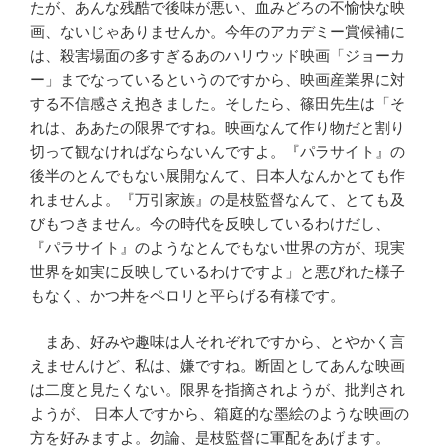
たが、あんな残酷で後味が悪い、血みどろの不愉快な映
画、ないじゃありませんか。今年のアカデミー賞候補に
は、殺害場面の多すぎるあのハリウッド映画「ジョーカ
ー」までなっているというのですから、映画産業界に対
する不信感さえ抱きました。そしたら、篠田先生は「そ
れは、ああたの限界ですね。映画なんて作り物だと割り
切って観なければならないんですよ。『パラサイト』の
後半のとんでもない展開なんて、日本人なんかとても作
れませんよ。『万引家族』の是枝監督なんて、とても及
びもつきません。今の時代を反映しているわけだし、
『パラサイト』のようなとんでもない世界の方が、現実
世界を如実に反映しているわけですよ」と悪びれた様子
もなく、かつ丼をペロリと平らげる有様です。
まあ、好みや趣味は人それぞれですから、とやかく言
えませんけど、私は、嫌ですね。断固としてあんな映画
は二度と見たくない。限界を指摘されようが、批判され
ようが、 日本人ですから、箱庭的な墨絵のような映画の
方を好みますよ。勿論、是枝監督に軍配をあげます。