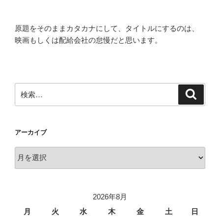
原題をそのままカタカナにして、タイトルにするのは、
映画もしくは配給会社の怠慢だと思います。
検
検
索
索:
アーカイブ
ア
ー
カ
イ
2026年8月
ブ
月
火
水
木
金
土
日