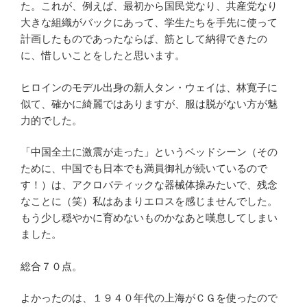
た。これが、例えば、最初から国民党なり、共産党なり
大きな組織がバックにあって、学生たちを手先に使って
計画したものであったならば、筋として納得できたの
に、惜しいことをしたと思います。
ヒロインのモデル出身の新人タン・ウェイは、林寛子に
似て、確かに綺麗ではありますが、服は脱がない方が魅
力的でした。
「中国全土に激震が走った」というベッドシーン（その
ために、中国でも日本でも満員御礼が続いているので
す！）は、アクロバティックな器械体操みたいで、残念
なことに（笑）私はあまりエロスを感じませんでした。
もう少し穏やかに育めないものかなあと嘆息してしまい
ました。
総合７０点。
よかったのは、１９４０年代の上海がＣＧを使ったので