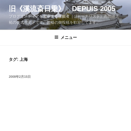
コ
旧《溪流斎日乗》 DEPUIS 2005
ン
ブログでメディアを主宰する操觚者（ジャーナリスト）高田謹之
テ
祐の公式サイトです。皆様の御投稿を歓迎してます。
ン
ツ
メニュー
へ
ス
キ
ッ
タグ:
上海
プ
投
2008年2月15日
稿
日: