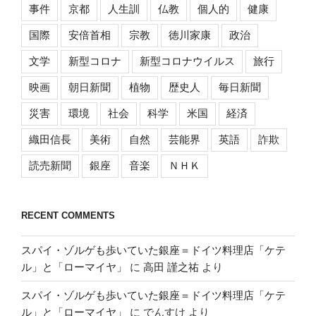
事件
京都
人生訓
仏教
個人的
健康
国際
安倍首相
宗教
徳川家康
政治
文学
新型コロナ
新型コロナウイルス
旅行
映画
朝日新聞
植物
歴史人
毎日新聞
災害
環境
社会
科学
米国
経済
織田信長
美術
自然
芸能界
英語
詐欺
読売新聞
銀座
音楽
ＮＨＫ
RECENT COMMENTS
スパイ・ゾルゲも歩いていた銀座＝ドイツ料理店「ケテ
ル」と「ローマイヤ」
に
高田 謹之祐
より
スパイ・ゾルゲも歩いていた銀座＝ドイツ料理店「ケテ
ル」と「ローマイヤ」
に
でんすけ
より