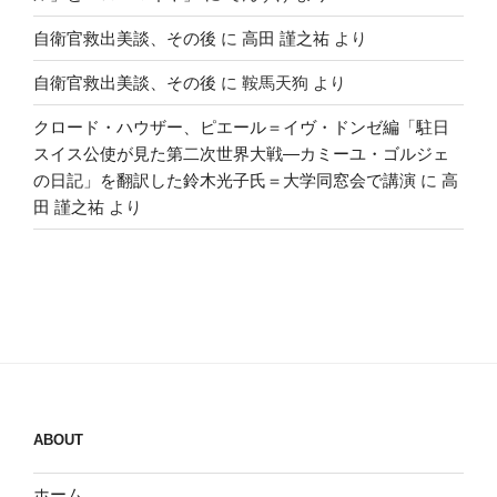
自衛官救出美談、その後
に
高田 謹之祐
より
自衛官救出美談、その後
に
鞍馬天狗
より
クロード・ハウザー、ピエール＝イヴ・ドンゼ編「駐日
スイス公使が見た第二次世界大戦―カミーユ・ゴルジェ
の日記」を翻訳した鈴木光子氏＝大学同窓会で講演
に
高
田 謹之祐
より
ABOUT
ホーム