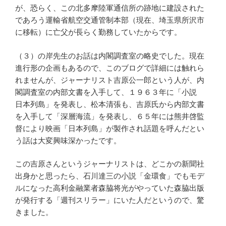
が、恐らく、この北多摩陸軍通信所の跡地に建設された
であろう運輸省航空交通管制本部（現在、埼玉県所沢市
に移転）に亡父が長らく勤務していたからです。
（３）の岸先生のお話は内閣調査室の略史でした。現在
進行形の企画もあるので、このブログで詳細には触れら
れませんが、ジャーナリスト吉原公一郎という人が、内
閣調査室の内部文書を入手して、１９６３年に「小説
日本列島」を発表し、松本清張も、吉原氏から内部文書
を入手して「深層海流」を発表し、６５年には熊井啓監
督により映画「日本列島」が製作され話題を呼んだとい
う話は大変興味深かったです。
この吉原さんというジャーナリストは、どこかの新聞社
出身かと思ったら、石川達三の小説「金環食」でもモデ
ルになった高利金融業者森脇将光がやっていた森脇出版
が発行する「週刊スリラー」にいた人だというので、驚
きました。