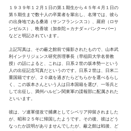
１９３９年１２月１日の第１期生から４５年４月１日の
第５期生まで数十人の卒業者を輩出し、名簿では、彼ら
の出身地である桑港（サンフランシスコ）、羅府（ロサ
ンゼルス）、晩香坡（加奈陀＝カナダ＝バンクーバー）
などと明記されています。
上記写真は、その蔽之館前で撮影されたもので、山本武
利インテリジェンス研究所理事長（早稲田大学名誉教
授）の話によると、これは、日系２世の坂本勢一という
人の出征記念写真だというのです。日系２世は、日米二
重国籍ですが、２０歳を過ぎたらどちらかを選べるらし
く、この坂本さんという人は日本国籍を選び、一等兵と
して出征し、満州ハルビン関東軍の諜報部に配属された
といいます。
彼は、ソ連軍侵攻で捕虜としてシベリア抑留されました
が、昭和２５年に帰国したようです。その後、彼はどう
なったか説明がありませんでしたが、蔽之館は戦後、ど