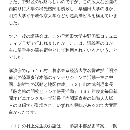
また、中野区の戦略らしいのですが、この広大な公園の
西隣りに大学の出先機関を誘致し、早稲田大学のほか、
明治大学や平成帝京大学などが超高層ビルを構えていま
した。
ツアー後の講演会は、この早稲田大学中野国際コミュニ
ティプラザで行われましたが、ここは、講義室のほか、
主に留学生の滞在宿舎として利用されているということ
でした。
講演会では（１）村上勝彦東京経済大学名誉教授「明治
前期の陸軍参謀本部のインテリジェンス活動ー主に中
国、朝鮮での活動と地図作成」（２）山本武利理事長
「蔽之館の開校とラジオ傍受活動」（３）岸俊光毎日新
聞オピニオングループ部長「内閣調査室の知識人人脈」
－の３碩学が登壇され、いずれも興味があるので大変面
白かったです。
（１）の村上先生のお話は、「参謀本部歴史草案」（防