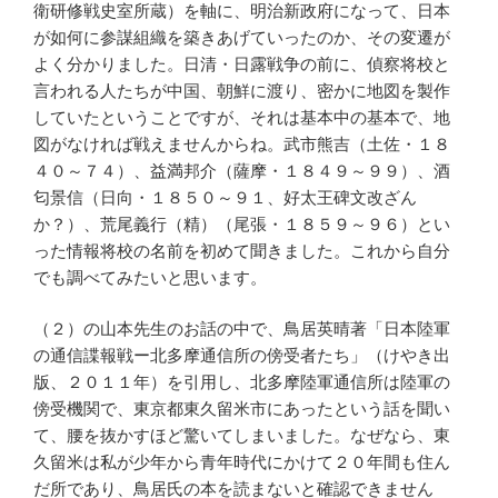
衛研修戦史室所蔵）を軸に、明治新政府になって、日本
が如何に参謀組織を築きあげていったのか、その変遷が
よく分かりました。日清・日露戦争の前に、偵察将校と
言われる人たちが中国、朝鮮に渡り、密かに地図を製作
していたということですが、それは基本中の基本で、地
図がなければ戦えませんからね。武市熊吉（土佐・１８
４０～７４）、益満邦介（薩摩・１８４９～９９）、酒
匂景信（日向・１８５０～９１、好太王碑文改ざん
か？）、荒尾義行（精）（尾張・１８５９～９６）とい
った情報将校の名前を初めて聞きました。これから自分
でも調べてみたいと思います。
（２）の山本先生のお話の中で、鳥居英晴著「日本陸軍
の通信諜報戦ー北多摩通信所の傍受者たち」（けやき出
版、２０１１年）を引用し、北多摩陸軍通信所は陸軍の
傍受機関で、東京都東久留米市にあったという話を聞い
て、腰を抜かすほど驚いてしまいました。なぜなら、東
久留米は私が少年から青年時代にかけて２０年間も住ん
だ所であり、鳥居氏の本を読まないと確認できません