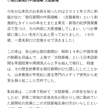
◇朝日新聞の中国侵略 大陸新報
小生が山本氏のお名前を知ったのは２０１１年２月に初
版が出た「朝日新聞の中国侵略」（文藝春秋）という刺
激的なタイトルの本をたまたま東京・新宿の紀伊国屋書
店で見つけ、その内容に大変感服してしまい、いつか謦
咳に接したい先生だなあと思っておりました。（その
後、一度名刺だけ交換させて頂きました）
この本は、良心的な朝日新聞が、昭和１４年に中国市場
の制覇を目論んで、上海で「大陸新報」という日本語新
聞を帝国陸軍や満洲浪人らと手を組んで発行し、戦後
は、その歴史的事実を朝日新聞がひた隠しにしたことか
ら、山本教授が半世紀に渡る専門のメディア研究から史
実を掘り起こした労作でした。
私自身は、この本で初めて「大陸新報」の存在を知りま
したが、皆様ご存知の京洛先生が若かりし頃に勤めてい
た新聞社の先輩にこの大陸新報出身の方がいらしたとい