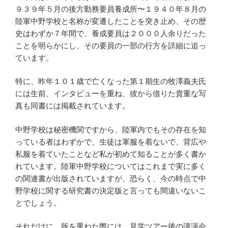
９３９年５月の後方勤務要員養成所〜１９４０年８月の
陸軍中野学校と名称が変遷したことを突き止め、その歴
史はわずか７年間で、養成要員は２０００人余りだった
ことを明らかにし、その要員の一部の行方を詳細に追っ
ています。
特に、昨年１０１歳で亡くなった第１期生の牧澤義夫氏
には生前、インタビューを重ね、彼から借りた貴重な写
真も同書には掲載されています。
中野学校は秘密機関ですから、陸軍内でもその存在を知
っている者はわずかで、生徒は軍服を着ないで、背広や
私服を着ていたことなど私が初めて知ることが多く書か
れています。陸軍中野学校についてはこれまで実に多く
の関連書が出版されていますが、恐らく、今の時点で中
野学校に関する研究書の決定版と言っても間違いないこ
とでしょう。
それだけに、版を重ねた際には、見学ツアー後の講演会