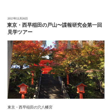
投
2017年11月26日
稿
東京・西早稲田の戸山〜諜報研究会第一回
日:
見学ツアー
東京・西早稲田の穴八幡宮