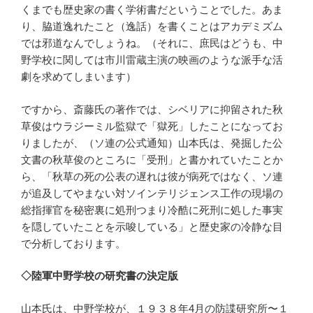
くまでも歴史家の書く学術書だということでした。あま
り、脇道逸れたこと（逸話）を書くことはアカデミズム
では邪道なんでしょうね。（それに、庶民はどうも、中
野学校に関しては市川雷蔵主演の映画のような派手な活
劇を求めてしまいます）
ですから、斎藤氏の著作では、シベリアに抑留された秋
草俊はウラジーミル監獄で「獄死」したことになってお
りましたが、（ソ連の公式通知）山本氏は、発掘した公
文書の秋草俊のところに「受刑」と書かれていたことか
ら、「秋草の死の公表の遅れは彼が病死ではなく、ソ連
が追及してやまない対ソインテリジェンス工作の現場の
総指揮官を秘密裏に処刑つまり冷酷に死刑に処した事実
を隠していたことを示唆している」と歴史家の冷静な目
で分析しております。
◇陸軍中野学校の研究書の決定版
山本氏は、中野学校が、１９３８年4月の防諜研究所〜１