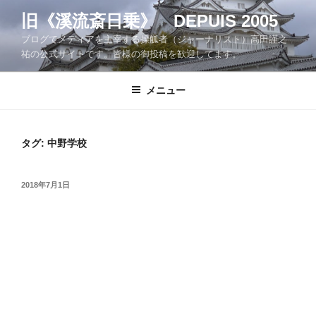
コ
旧《溪流斎日乗》 DEPUIS 2005
ン
ブログでメディアを主宰する操觚者（ジャーナリスト）高田謹之
テ
祐の公式サイトです。皆様の御投稿を歓迎してます。
ン
ツ
メニュー
へ
ス
キ
ッ
タグ:
中野学校
プ
投
2018年7月1日
稿
日: