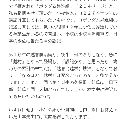
で指摘された「ポツダム昇進組」（２６４ページ）と、
私も指摘させて頂いた「小校鈴木」（２２７ページ）の
誤記は直してもらいたいものです。（ポツダム昇進組の
記述に関しては、戦中の昭和１９年に少佐に昇進してい
る卒業生がいるので間違い。小校は少校＝満洲軍で、日
本の少佐に当たる＝の誤記）
第１期生の越巻勝治氏が、後半、何の断りもなく、急に
「越村」となって登場し、「誤記かな」と思ったら、終
わりの索引の中でだけ「越巻（越村）勝治」となってお
り、「なるほど、越村とは変名だったのか」と後で分か
りました。また、同じ第１期生の久保田一郎氏は、日下
部一郎氏と同一人物だったでしょうか。本文中に注記し
てもらいたいものです。
いずれにせよ、小生の細かい質問にも御丁寧にお答え頂
いた山本先生には大変感謝しております。