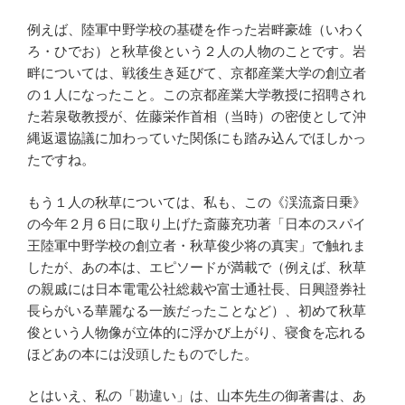
例えば、陸軍中野学校の基礎を作った岩畔豪雄（いわく
ろ・ひでお）と秋草俊という２人の人物のことです。岩
畔については、戦後生き延びて、京都産業大学の創立者
の１人になったこと。この京都産業大学教授に招聘され
た若泉敬教授が、佐藤栄作首相（当時）の密使として沖
縄返還協議に加わっていた関係にも踏み込んでほしかっ
たですね。
もう１人の秋草については、私も、この《渓流斎日乗》
の今年２月６日に取り上げた斎藤充功著「日本のスパイ
王陸軍中野学校の創立者・秋草俊少将の真実」で触れま
したが、あの本は、エピソードが満載で（例えば、秋草
の親戚には日本電電公社総裁や富士通社長、日興證券社
長らがいる華麗なる一族だったことなど）、初めて秋草
俊という人物像が立体的に浮かび上がり、寝食を忘れる
ほどあの本には没頭したものでした。
とはいえ、私の「勘違い」は、山本先生の御著書は、あ