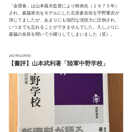
「金環食」は山本薩夫監督により映画化（１９７５年）
され、森脇将光をモデルにした石原参吉役を宇野重吉が
演じてましたが、あまりにも強烈な演技力に圧倒され、
いつまでも忘れることができませんでした。久しぶりに
森脇の名前を聞いて小躍りしてしまいました（笑）。
投
2017年12月9日
稿
【書評】山本武利著「陸軍中野学校」
日: