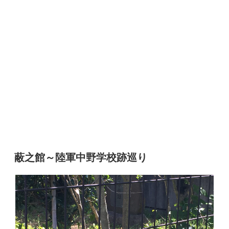
蔽之館～陸軍中野学校跡巡り