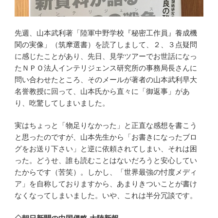
先週、山本武利著「陸軍中野学校『秘密工作員』養成機
関の実像」（筑摩選書）を読了しまして、２、３点疑問
に感じたことがあり、先日、見学ツアーでお世話になっ
たＮＰＯ法人インテリジェンス研究所の事務局長さんに
問い合わせたところ、そのメールが著者の山本武利早大
名誉教授に回って、山本氏から直々に「御返事」があ
り、吃驚してしまいました。
実はちょっと「物足りなかった」と正直な感想を書こう
と思ったのですが、山本先生から「お書きになったブロ
グをお送り下さい」と逆に依頼されてしまい、それは困
った。どうせ、誰も読むことはないだろうと安心してい
たからです（苦笑）。しかし、「世界最強の忖度メディ
ア」を自称しておりますから、あまりきついことが書け
なくなってしまいました。いや、これは半分冗談です。