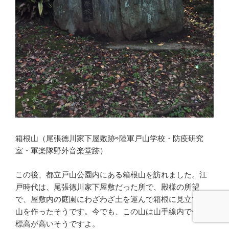
箱根山（尾張徳川家下屋敷跡⇨陸軍戸山学校・防疫研究
室・軍楽隊野外音楽堂跡）
この後、都立戸山公園内にある箱根山を訪れました。江
戸時代は、尾張徳川家下屋敷だった所で、殿様の所望
で、屋敷内の庭園にわざわざ土を運んで箱根に見立てた
山を作ったそうです。今でも、この山は山手線内で一番
標高が高いそうですよ。