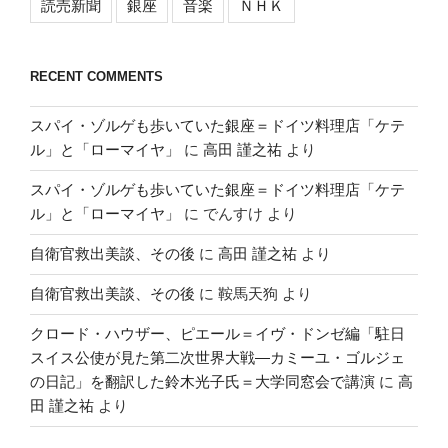
読売新聞
銀座
音楽
ＮＨＫ
RECENT COMMENTS
スパイ・ゾルゲも歩いていた銀座＝ドイツ料理店「ケテ
ル」と「ローマイヤ」
に
高田 謹之祐
より
スパイ・ゾルゲも歩いていた銀座＝ドイツ料理店「ケテ
ル」と「ローマイヤ」
に
でんすけ
より
自衛官救出美談、その後
に
高田 謹之祐
より
自衛官救出美談、その後
に
鞍馬天狗
より
クロード・ハウザー、ピエール＝イヴ・ドンゼ編「駐日
スイス公使が見た第二次世界大戦―カミーユ・ゴルジェ
の日記」を翻訳した鈴木光子氏＝大学同窓会で講演
に
高
田 謹之祐
より