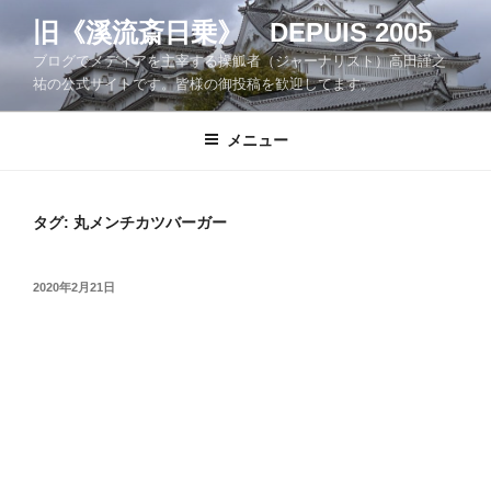
コ
旧《溪流斎日乗》 DEPUIS 2005
ン
ブログでメディアを主宰する操觚者（ジャーナリスト）高田謹之
テ
祐の公式サイトです。皆様の御投稿を歓迎してます。
ン
ツ
メニュー
へ
ス
キ
ッ
タグ:
丸メンチカツバーガー
プ
投
2020年2月21日
稿
日: