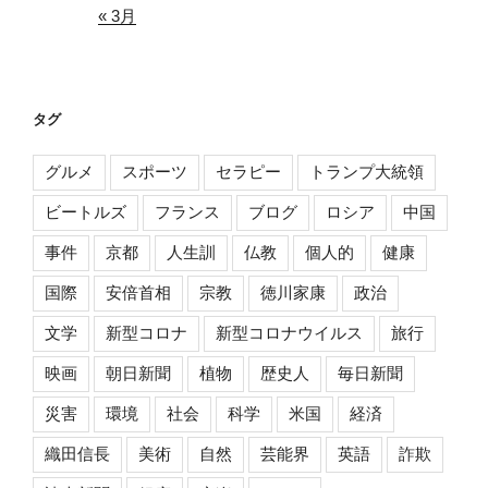
« 3月
タグ
グルメ
スポーツ
セラピー
トランプ大統領
ビートルズ
フランス
ブログ
ロシア
中国
事件
京都
人生訓
仏教
個人的
健康
国際
安倍首相
宗教
徳川家康
政治
文学
新型コロナ
新型コロナウイルス
旅行
映画
朝日新聞
植物
歴史人
毎日新聞
災害
環境
社会
科学
米国
経済
織田信長
美術
自然
芸能界
英語
詐欺