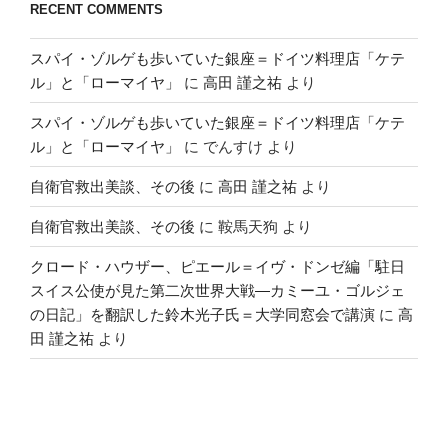
RECENT COMMENTS
スパイ・ゾルゲも歩いていた銀座＝ドイツ料理店「ケテ
ル」と「ローマイヤ」
に
高田 謹之祐
より
スパイ・ゾルゲも歩いていた銀座＝ドイツ料理店「ケテ
ル」と「ローマイヤ」
に
でんすけ
より
自衛官救出美談、その後
に
高田 謹之祐
より
自衛官救出美談、その後
に
鞍馬天狗
より
クロード・ハウザー、ピエール＝イヴ・ドンゼ編「駐日
スイス公使が見た第二次世界大戦―カミーユ・ゴルジェ
の日記」を翻訳した鈴木光子氏＝大学同窓会で講演
に
高
田 謹之祐
より