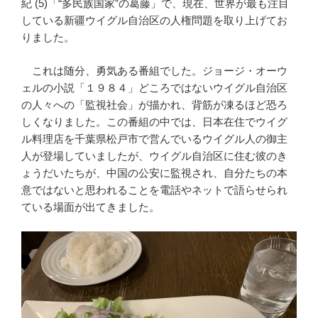
紀 (5)「“多民族国家”の葛藤」で、現在、世界が最も注目
している新疆ウイグル自治区の人権問題を取り上げてお
りました。
これは随分、勇気ある番組でした。ジョージ・オーウ
ェルの小説「１９８４」どころではないウイグル自治区
の人々への「監視社会」が描かれ、背筋が凍るほど恐ろ
しくなりました。この番組の中では、日本在住でウイグ
ル料理店を千葉県松戸市で営んでいるウイグル人の御主
人が登場していましたが、ウイグル自治区に住む彼のき
ょうだいたちが、中国の公安に監視され、自分たちの本
意ではないと思われることを電話やネットで語らせられ
ている場面が出てきました。