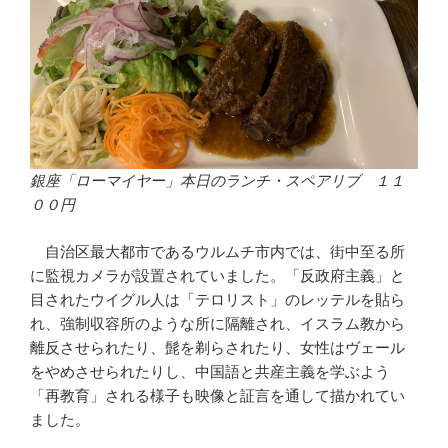
銀座「ローマイヤー」本日のランチ・スペアリブ １１
００円
自治区最大都市であるウルムチ市内では、街中至る所
に監視カメラが設置されていました。「反政府主義」と
目されたウイグル人は「テロリスト」のレッテルを貼ら
れ、強制収容所のような所に隔離され、イスラム教から
離反させられたり、髭を剃らされたり、女性はヴェール
をやめさせられたりし、中国語と共産主義を学ぶよう
「再教育」される様子も映像と証言を通して描かれてい
ました。