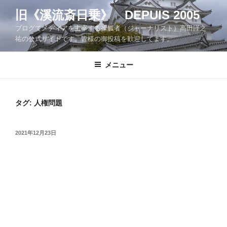
コ
旧《溪流斎日乗》 DEPUIS 2005
ン
ブログでメディアを主宰する操觚者（ジャーナリスト）高田謹之
テ
祐の公式サイトです。皆様の御投稿を歓迎してます。
ン
ツ
メニュー
へ
ス
キ
ッ
タグ:
人権問題
プ
投
2021年12月23日
稿
日: