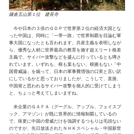
鎌倉五山第１位 建長寺
今や日本の３倍のＧＤＰで世界第２位の経済大国とな
った中国は、同時に「一帯一路」で世界制覇を目論む軍
事大国になったとも言われます。共産主義を表明しなが
ら、優秀な人材に世界最高の教育を施す超エリート格差
主義で、サイバー攻撃などを盛んに行っているとも噂さ
れています。いずれも、根も葉もない、根拠もない「中
国脅威論」を煽って、日本の軍事費増強の口実と言い訳
にしているかと思っておりましたが、こうして、直接、
中国発と思われるサイバー攻撃を個人的に受けてしまう
と、ちょっと考えてしまいますね。
米企業のＧＡＦＡ（グーグル、アップル、フェイスブ
ック、アマゾン）が既に世界的に情報制覇しているの
で、殊更に中国の脅威だけを強調するつもりは毛頭ない
のですが、先日放送されたＮＨＫスペシャル・中国新世