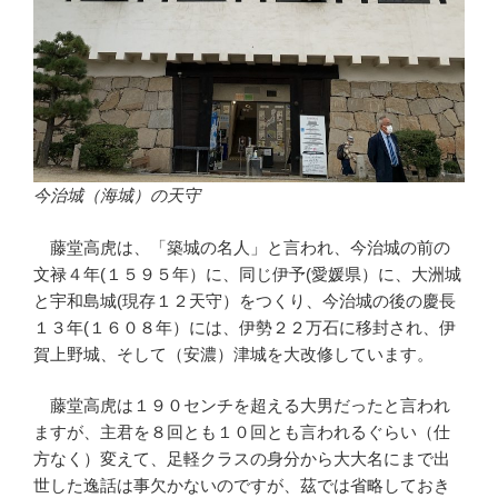
今治城（海城）の天守
藤堂高虎は、「築城の名人」と言われ、今治城の前の
文禄４年(１５９５年）に、同じ伊予(愛媛県）に、大洲城
と宇和島城(現存１２天守）をつくり、今治城の後の慶長
１３年(１６０８年）には、伊勢２２万石に移封され、伊
賀上野城、そして（安濃）津城を大改修しています。
藤堂高虎は１９０センチを超える大男だったと言われ
ますが、主君を８回とも１０回とも言われるぐらい（仕
方なく）変えて、足軽クラスの身分から大大名にまで出
世した逸話は事欠かないのですが、茲では省略しておき