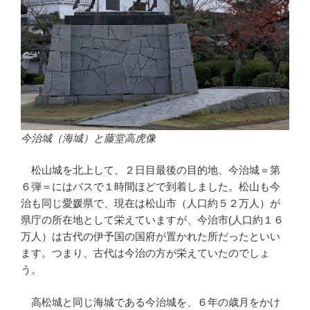
今治城（海城）と藤堂高虎像
松山城を北上して、２日目最後の目的地、今治城＝第
６弾＝にはバスで１時間ほどで到着しました。松山も今
治も同じ愛媛県で、現在は松山市（人口約５２万人）が
県庁の所在地として栄えていますが、今治市(人口約１６
万人）は古代の伊予国の国府が置かれた所だったといい
ます。つまり、古代は今治の方が栄えていたのでしょ
う。
高松城と同じ海城である今治城を、６年の歳月をかけ