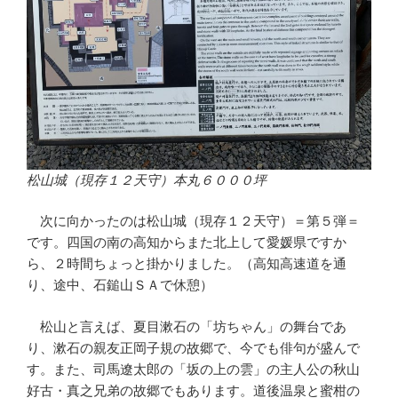
松山城（現存１２天守）本丸６０００坪
次に向かったのは松山城（現存１２天守）＝第５弾＝
です。四国の南の高知からまた北上して愛媛県ですか
ら、２時間ちょっと掛かりました。（高知高速道を通
り、途中、石鎚山ＳＡで休憩）
松山と言えば、夏目漱石の「坊ちゃん」の舞台であ
り、漱石の親友正岡子規の故郷で、今でも俳句が盛んで
す。また、司馬遼太郎の「坂の上の雲」の主人公の秋山
好古・真之兄弟の故郷でもあります。道後温泉と蜜柑の