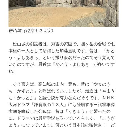
松山城（現存１２天守）
松山城の創設者は、秀吉の家臣で、賤ヶ岳の合戦で七
本槍の一人として活躍した加藤嘉明です。昔は、「かと
う・よしあきら」という振り仮名だったのでそう覚えて
いたのですが、最近は「かとう・よしあき」が多いです
ね。
そう言えば、高知城の山内一豊も、昔は「やまのう
ち・かずとよ」と呼ばれていましたが、最近は「やまう
ち・かつとよ」と読む説が有力なんだそうです。ＮＨＫ
大河ドラマ「鎌倉殿の１３人」にも登場する三代将軍源
実朝を暗殺した公暁は、昔は「くぎょう」と習ったの
に、ドラマでは最新学説を取っているらしく、「こうぎ
ょう」になっています。何という日本語の曖昧さ！ ど