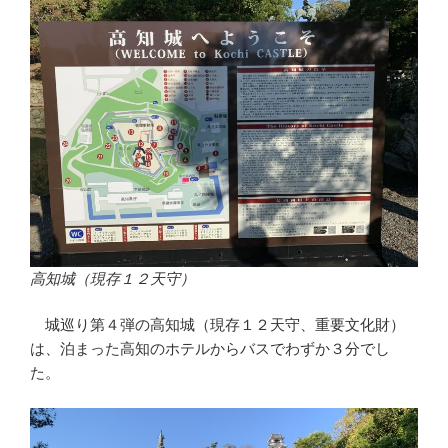
高知城（現存１２天守）
城巡り第４弾の高知城（現存１２天守、重要文化財）
は、泊まった高知のホテルからバスでわずか３分でし
た。