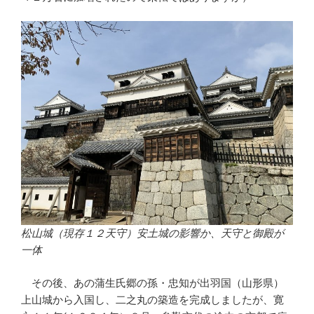
松山城（現存１２天守）安土城の影響か、天守と御殿が
一体
その後、あの蒲生氏郷の孫・忠知が出羽国（山形県）
上山城から入国し、二之丸の築造を完成しましたが、寛