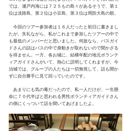
では、瀬戸内海には７２５もの島々があるそうで、第１
位は淡路島、第２位は小豆島、第３位は周防大島の順。
今回のツアー参加者は１６人だったと初日に書きまし
たが、失礼ながら、私がこれまで参加したツアーの中で
も最低のメンバーだと思いました。何故なら、バスガイ
ドさんの話はバスの中で身動きが取れないので聞かざる
を得ません。一方、各お城に、結構年配の地元ボランテ
ィアガイドさんがいて、熱心に説明してくれますが、今
治城では、グループの人たちは一切無視して、話も聞か
ずに自分勝手に見て回っていたのです。
あまりにも気の毒だったので、私一人だけが、一生懸
命に７０代半ばと思われる男性ボランティアガイドさん
の側にくっついて話を聞いてあげましたよ。