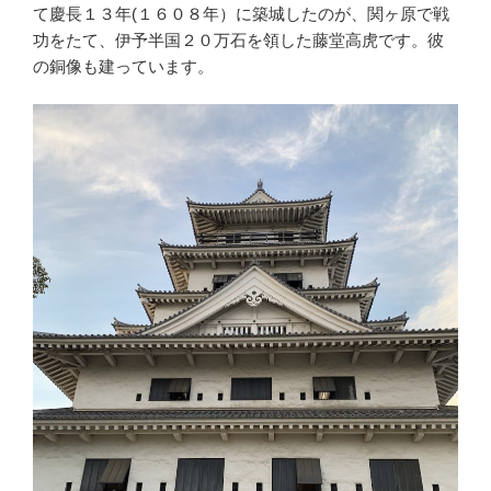
て慶長１３年(１６０８年）に築城したのが、関ヶ原で戦
功をたて、伊予半国２０万石を領した藤堂高虎です。彼
の銅像も建っています。