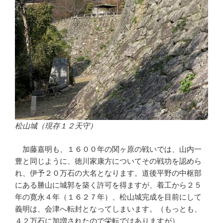
松山城（現存１２天守）
加藤嘉明も、１６００年の関ヶ原の戦いでは、山内一
豊と同じように、徳川家康方についてその戦功を認めら
れ、伊予２０万石の大名となります。道後平野の中枢部
にある勝山に城郭を築く許可を得ますが、着工から２５
年の寛永４年（１６２７年）、松山城完成を目前にして
義明は、会津へ転封となってしまいます。（もっとも、
４２万石に加増されたので栄転ではありますが）