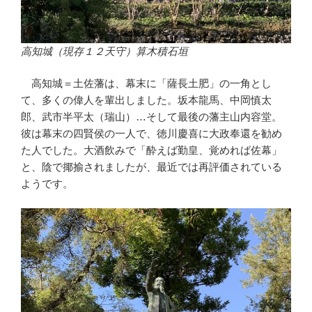
高知城（現存１２天守）算木積石垣
高知城＝土佐藩は、幕末に「薩長土肥」の一角とし
て、多くの偉人を輩出しました。坂本龍馬、中岡慎太
郎、武市半平太（瑞山）…そして最後の藩主山内容堂。
彼は幕末の四賢侯の一人で、徳川慶喜に大政奉還を勧め
た人でした。大酒飲みで「酔えば勤皇、覚めれば佐幕」
と、陰で揶揄されましたが、最近では再評価されている
ようです。