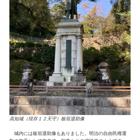
高知城（現存１２天守）板垣退助像
城内には板垣退助像もありました。明治の自由民権運