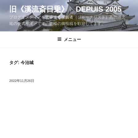
コ
旧《溪流斎日乗》 DEPUIS 2005
ン
ブログでメディアを主宰する操觚者（ジャーナリスト）高田謹之
テ
祐の公式サイトです。皆様の御投稿を歓迎してます。
ン
ツ
メニュー
へ
ス
キ
ッ
タグ:
今治城
プ
投
2022年11月26日
稿
日: