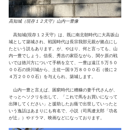
高知城（現存１２天守）山内一豊像
高知城(現存１２天守）は、既に南北朝時代に大高坂山
城として築城され、戦国時代は長宗我部元親が拠点にし
たという説もあります。が、やはり、何と言っても、山
内一豊でしょう。信長、秀吉の家臣ながら、関ケ原の戦
いでは徳川方について手柄を立て、一豊は遠江５万５０
００石の掛川城から、土佐一国９万８０００石（後に２
４万２０００石）を与えられ、築城します。
山内一豊と言えば、困窮時代に糟糠の妻千代さんが、
そっとヘソクリを出して、「これで馬をお買いになって
出陣してください」と援助したお蔭で出世していったと
いう逸話はあまりにも有名で、小説（司馬遼太郎「功名
が辻」）やドラマ、映画などになっております。