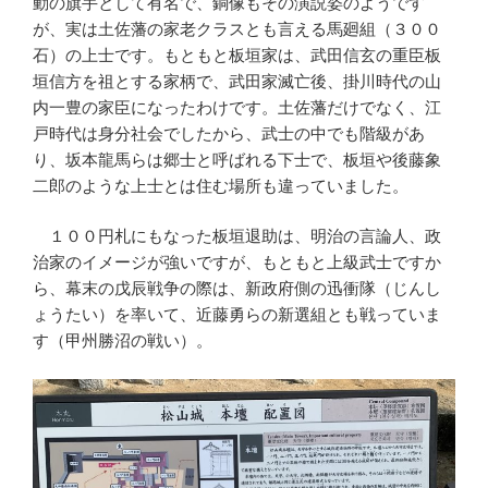
動の旗手として有名で、銅像もその演説姿のようです
が、実は土佐藩の家老クラスとも言える馬廻組（３００
石）の上士です。もともと板垣家は、武田信玄の重臣板
垣信方を祖とする家柄で、武田家滅亡後、掛川時代の山
内一豊の家臣になったわけです。土佐藩だけでなく、江
戸時代は身分社会でしたから、武士の中でも階級があ
り、坂本龍馬らは郷士と呼ばれる下士で、板垣や後藤象
二郎のような上士とは住む場所も違っていました。
１００円札にもなった板垣退助は、明治の言論人、政
治家のイメージが強いですが、もともと上級武士ですか
ら、幕末の戊辰戦争の際は、新政府側の迅衝隊（じんし
ょうたい）を率いて、近藤勇らの新選組とも戦っていま
す（甲州勝沼の戦い）。