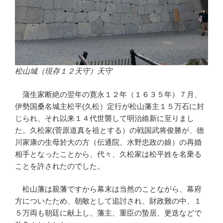
松山城（現存１２天守）天守
蒲生家断絶の翌年の寛永１２年（１６３５年）７月、
伊勢国桑名城主松平(久松）定行が松山藩主１５万石に封
じられ、それ以来１４代世襲して明治維新に至りまし
た。久松家(菅原道真を祖とする）の戦国武将俊勝が、徳
川家康の生母於大の方（伝通院、水野忠政の娘）の再婚
相手となったことから、代々、久松家は松平姓を名乗る
ことを許されたのでした。
松山藩は親藩ですから幕末は当然のことながら、幕府
方についたため、朝敵として追討され、財政難の中、１
５万両も朝廷に献上し、藩主、重臣の蟄居、更迭などで