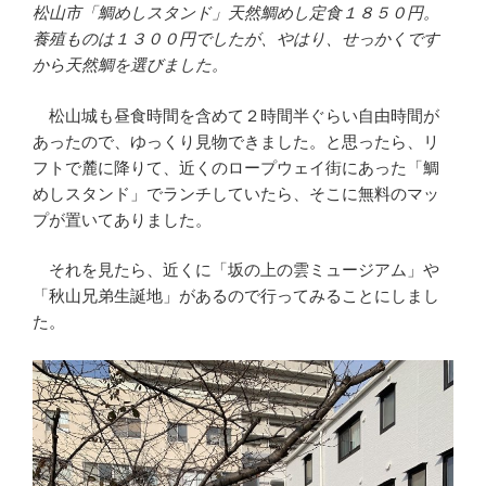
松山市「鯛めしスタンド」天然鯛めし定食１８５０円。
養殖ものは１３００円でしたが、やはり、せっかくです
から天然鯛を選びました。
松山城も昼食時間を含めて２時間半ぐらい自由時間が
あったので、ゆっくり見物できました。と思ったら、リ
フトで麓に降りて、近くのロープウェイ街にあった「鯛
めしスタンド」でランチしていたら、そこに無料のマッ
プが置いてありました。
それを見たら、近くに「坂の上の雲ミュージアム」や
「秋山兄弟生誕地」があるので行ってみることにしまし
た。