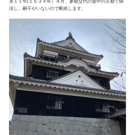
永１１年(１６３４年）８月、参勤交代の途中の京都で病
没し、嗣子がいないので断絶します。