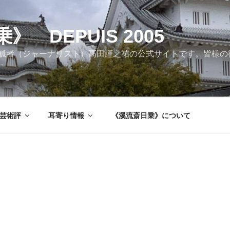
 DEPUIS 2005
觚者（ジャーナリスト）高田謹之祐の公式サイトです。皆様の
芸術評
耳寄り情報
《溪流斎日乗》について