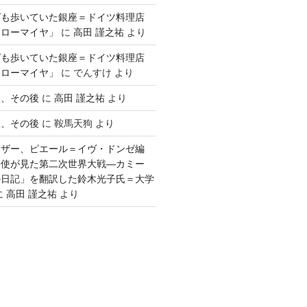
ゲも歩いていた銀座＝ドイツ料理店
「ローマイヤ」
に
高田 謹之祐
より
ゲも歩いていた銀座＝ドイツ料理店
「ローマイヤ」
に
でんすけ
より
談、その後
に
高田 謹之祐
より
談、その後
に
鞍馬天狗
より
ウザー、ピエール＝イヴ・ドンゼ編
公使が見た第二次世界大戦―カミー
の日記」を翻訳した鈴木光子氏＝大学
に
高田 謹之祐
より