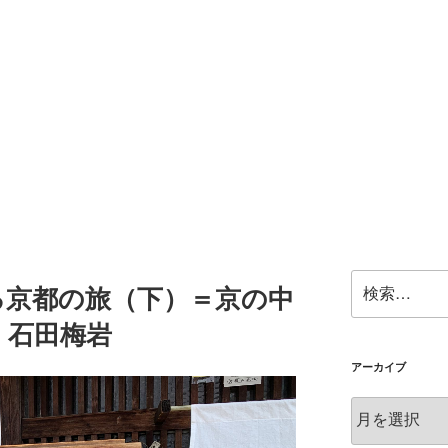
検
る京都の旅（下）＝京の中
索:
、石田梅岩
アーカイブ
ア
ー