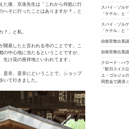
えた後、京洛先生は「これから何処に行
スパイ・ゾル
のへそに行ったことはありますか？」と
「ケテル」と
スパイ・ゾル
「ケテル」と
れ？」と私。
自衛官救出美
が開基したと言われる寺のことです。こ
自衛官救出美
都の中心地に当たるということですが、
、生け花の発祥地といわれてます」
クロード・ハ
「駐日スイス
。是非、是非にということで、ショップ
ユ・ゴルジェ
歩いて行きました。
同窓会で講演