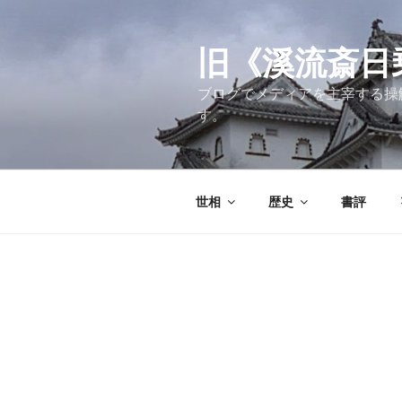
コ
ン
テ
旧《溪流斎日乗》
ン
ブログでメディアを主宰する操
ツ
す。
へ
ス
キ
ッ
世相
歴史
書評
プ