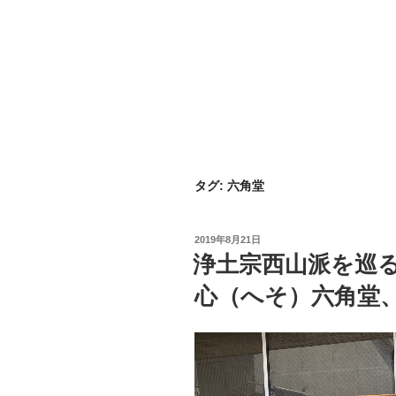
タグ:
六角堂
投
2019年8月21日
稿
浄土宗西山派を巡
日:
心（へそ）六角堂