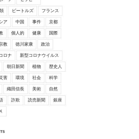
領
ビートルズ
フランス
シア
中国
事件
京都
教
個人的
健康
国際
宗教
徳川家康
政治
コロナ
新型コロナウイルス
朝日新聞
植物
歴史人
災害
環境
社会
科学
織田信長
美術
自然
語
詐欺
読売新聞
銀座
Ｋ
TS