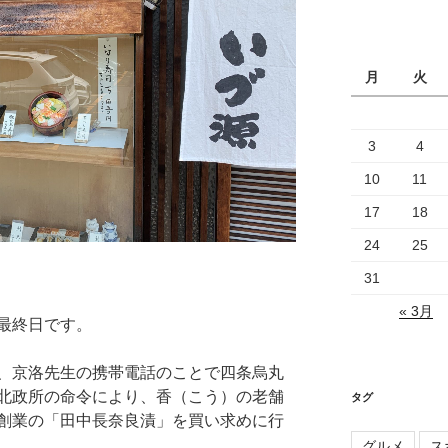
カ
イ
ブ
月
火
3
4
10
11
17
18
24
25
31
« 3月
最終日です。
、京洛先生の携帯電話のことで四条烏丸
北政所の命令により、香（こう）の老舗
タグ
創業の「田中長奈良漬」を買い求めに行
グルメ
ス