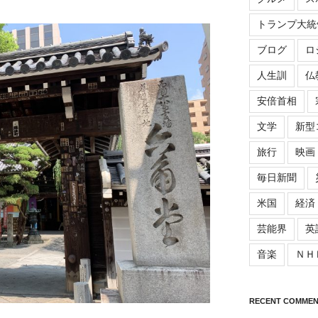
トランプ大統
ブログ
ロ
人生訓
仏
安倍首相
文学
新型
旅行
映画
毎日新聞
米国
経済
芸能界
英
音楽
ＮＨ
RECENT COMMEN