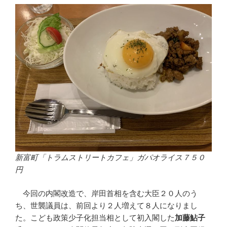
新富町「トラムストリートカフェ」ガパオライス７５０
円
今回の内閣改造で、岸田首相を含む大臣２０人のう
ち、世襲議員は、前回より２人増えて８人になりまし
た。こども政策少子化担当相として初入閣した
加藤鮎子