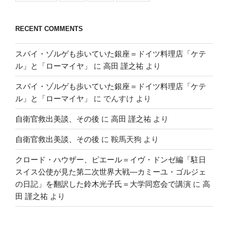
RECENT COMMENTS
スパイ・ゾルゲも歩いていた銀座＝ドイツ料理店「ケテ
ル」と「ローマイヤ」
に
高田 謹之祐
より
スパイ・ゾルゲも歩いていた銀座＝ドイツ料理店「ケテ
ル」と「ローマイヤ」
に
でんすけ
より
自衛官救出美談、その後
に
高田 謹之祐
より
自衛官救出美談、その後
に
鞍馬天狗
より
クロード・ハウザー、ピエール＝イヴ・ドンゼ編「駐日
スイス公使が見た第二次世界大戦―カミーユ・ゴルジェ
の日記」を翻訳した鈴木光子氏＝大学同窓会で講演
に
高
田 謹之祐
より