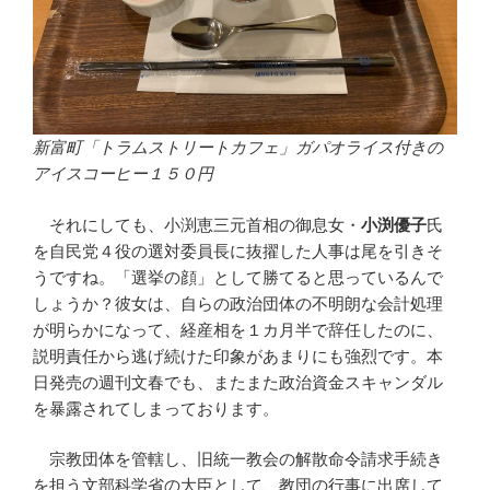
新富町「トラムストリートカフェ」ガパオライス付きの
アイスコーヒー１５０円
それにしても、小渕恵三元首相の御息女・
小渕優子
氏
を自民党４役の選対委員長に抜擢した人事は尾を引きそ
うですね。「選挙の顔」として勝てると思っているんで
しょうか？彼女は、自らの政治団体の不明朗な会計処理
が明らかになって、経産相を１カ月半で辞任したのに、
説明責任から逃げ続けた印象があまりにも強烈です。本
日発売の週刊文春でも、またまた政治資金スキャンダル
を暴露されてしまっております。
宗教団体を管轄し、旧統一教会の解散命令請求手続き
を担う文部科学省の大臣として、教団の行事に出席して