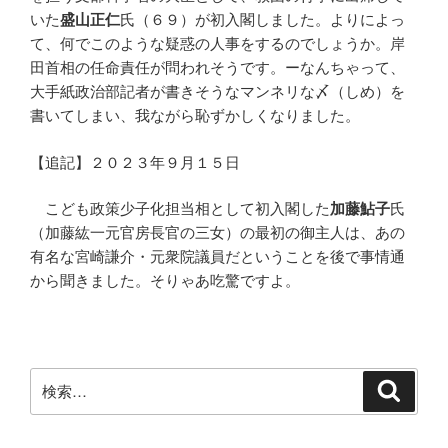
いた
盛山正仁
氏（６９）が初入閣しました。よりによっ
て、何でこのような疑惑の人事をするのでしょうか。岸
田首相の任命責任が問われそうです。ーなんちゃって、
大手紙政治部記者が書きそうなマンネリな〆（しめ）を
書いてしまい、我ながら恥ずかしくなりました。
【追記】２０２３年９月１５日
こども政策少子化担当相として初入閣した
加藤鮎子
氏
（加藤紘一元官房長官の三女）の最初の御主人は、あの
有名な宮崎謙介・元衆院議員だということを後で事情通
から聞きました。そりゃあ吃驚ですよ。
検
検
索
索: