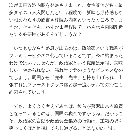
次岸田再改造内閣を発足させました。女性閣僚が過去最
多タイの５人入閣したという程度で、新味も期待感もな
い相変わらずの筋書き棒読み内閣といったところでしょ
うか。そもそも、わずか１年程度で、わざわざ内閣改造
をする必要性があるんでしょうか？
いつもながらため息が出るのは、政治家という職業が
ファミリービジネス化していることです。今に始まった
わけではありませんが、政治家という職業は余程、美味
しい、やめられない、濡れ手で粟のようなビジネスなの
でしょう。周囲から「先生、先生」と持ち上げられ、出
張すればファーストクラス席と超一流ホテルでの滞在も
約束されています。
でも、よくよく考えてみれば、彼らが贅沢出来る原資
となっているものは、国民の税金ですからね。だからこ
そ、政治家の言動や政治資金集めの行動は、重箱の隅を
突っつくほど監視してもし過ぎることはないのです。