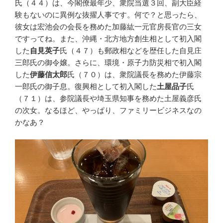
氏（４４）は、今閣僚最年少、衆院当選３回、副大臣経
験もないのに異例な抜擢人事です。何で？と思ったら、
彼女は宏池会の会長を務めた加藤紘一元官房長官の三女
ですってね。また、沖縄・北方地方創生相として初入閣
した
自見英子
氏（４７）も郵政相などを歴任した自見庄
三郎氏の御令嬢。さらに、環境・原子力防災相で初入閣
した
伊藤信太郎
氏（７０）は、衆院議長を務めた伊藤宗
一郎氏の御子息。復興相として初入閣した
土屋品子
氏
（７１）は、参院議長や埼玉県知事を務めた土屋義彦氏
の次女。なるほど、やっぱり、ファミリービジネスなの
かなあ？