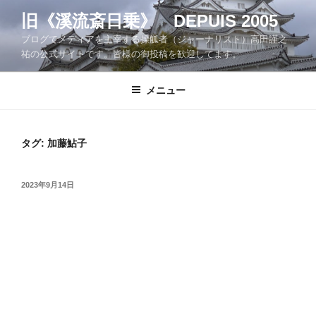
コ
旧《溪流斎日乗》 DEPUIS 2005
ン
ブログでメディアを主宰する操觚者（ジャーナリスト）高田謹之
テ
祐の公式サイトです。皆様の御投稿を歓迎してます。
ン
ツ
メニュー
へ
ス
キ
ッ
タグ:
加藤鮎子
プ
投
2023年9月14日
稿
日: