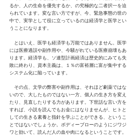
るか、人の生命を優先するか、の究極的な二者択一を迫
られています。変な言い方ですが、今、緊急事態の世の
中で、実学として役に立っているのは経済学と医学とい
うことになります。
とはいえ、医学も経済学も万能ではありません。医学
には医療過誤や副作用や、今騒がれている医療崩壊もあ
ります。経済学も、ソ連型計画経済は歴史的にみても失
敗に終わり、資本主義は、１％の富裕層に富が集中する
システム化に陥っています。
その点、文学の弊害や副作用は、それほど劇薬ではな
いので、大したものではない一方、個人の生き方を変え
たり、見直したりする力があります。下世話な言い方を
すれば、小説を読んでもお金にはなりませんが、ヒトと
しての生きる素養と指針を学ぶことができる、というこ
とではないでしょうか。ボディーブローのようにジワジ
ワと効いて、読んだ人の血や肉になるということです。