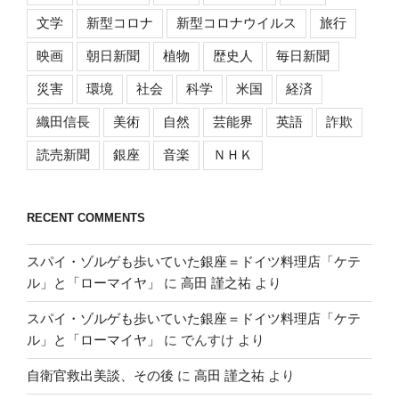
文学
新型コロナ
新型コロナウイルス
旅行
映画
朝日新聞
植物
歴史人
毎日新聞
災害
環境
社会
科学
米国
経済
織田信長
美術
自然
芸能界
英語
詐欺
読売新聞
銀座
音楽
ＮＨＫ
RECENT COMMENTS
スパイ・ゾルゲも歩いていた銀座＝ドイツ料理店「ケテ
ル」と「ローマイヤ」
に
高田 謹之祐
より
スパイ・ゾルゲも歩いていた銀座＝ドイツ料理店「ケテ
ル」と「ローマイヤ」
に
でんすけ
より
自衛官救出美談、その後
に
高田 謹之祐
より