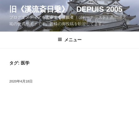
コ
旧《溪流斎日乗》 DEPUIS 2005
ン
ブログでメディアを主宰する操觚者（ジャーナリスト）高田謹之
テ
祐の公式サイトです。皆様の御投稿を歓迎してます。
ン
ツ
メニュー
へ
ス
キ
ッ
タグ:
医学
プ
投
2020年4月18日
稿
日: