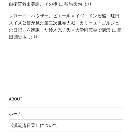
自衛官救出美談、その後
に
鞍馬天狗
より
クロード・ハウザー、ピエール＝イヴ・ドンゼ編「駐日
スイス公使が見た第二次世界大戦―カミーユ・ゴルジェ
の日記」を翻訳した鈴木光子氏＝大学同窓会で講演
に
高
田 謹之祐
より
ABOUT
ホーム
《溪流斎日乗》について