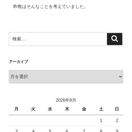
昨晩はそんなことを考えていました。
検
検
索
索:
アーカイブ
ア
ー
カ
イ
2026年8月
ブ
月
火
水
木
金
土
日
1
2
3
4
5
6
7
8
9