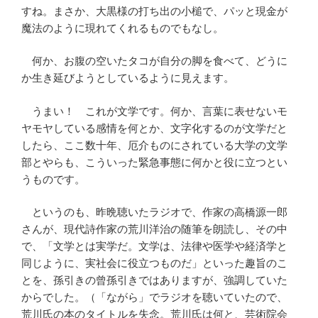
すね。まさか、大黒様の打ち出の小槌で、パッと現金が
魔法のように現れてくれるものでもなし。
何か、お腹の空いたタコが自分の脚を食べて、どうに
か生き延びようとしているように見えます。
うまい！ これが文学です。何か、言葉に表せないモ
ヤモヤしている感情を何とか、文字化するのが文学だと
したら、ここ数十年、厄介ものにされている大学の文学
部とやらも、こういった緊急事態に何かと役に立つとい
うものです。
というのも、昨晩聴いたラジオで、作家の高橋源一郎
さんが、現代詩作家の荒川洋治の随筆を朗読し、その中
で、「文学とは実学だ。文学は、法律や医学や経済学と
同じように、実社会に役立つものだ」といった趣旨のこ
とを、孫引きの曾孫引きではありますが、強調していた
からでした。（「ながら」でラジオを聴いていたので、
荒川氏の本のタイトルを失念。荒川氏は何と、芸術院会