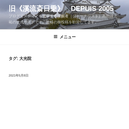
コ
旧《溪流斎日乗》 DEPUIS 2005
ン
ブログでメディアを主宰する操觚者（ジャーナリスト）高田謹之
テ
祐の公式サイトです。皆様の御投稿を歓迎してます。
ン
ツ
メニュー
へ
ス
キ
ッ
タグ:
大光院
プ
投
2021年5月8日
稿
日: