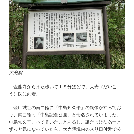
大光院
金龍寺からまた歩いて１５分ほどで、大光（だいこ
う）院に到着。
金山城址の南曲輪に「中島知久平」の銅像が立ってお
り、南曲輪も「中島記念公園」と命名されていました。
中島知久平、って聞いたことあるし、誰だっけなあーと
ずっと気になっていたら、大光院境内の入り口付近で公