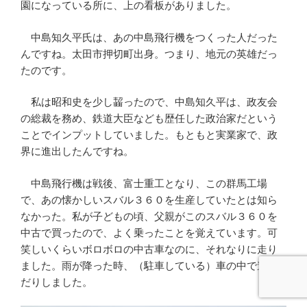
園になっている所に、上の看板がありました。
中島知久平氏は、あの中島飛行機をつくった人だった
んですね。太田市押切町出身。つまり、地元の英雄だっ
たのです。
私は昭和史を少し齧ったので、中島知久平は、政友会
の総裁を務め、鉄道大臣なども歴任した政治家だという
ことでインプットしていました。もともと実業家で、政
界に進出したんですね。
中島飛行機は戦後、富士重工となり、この群馬工場
で、あの懐かしいスバル３６０を生産していたとは知ら
なかった。私が子どもの頃、父親がこのスバル３６０を
中古で買ったので、よく乗ったことを覚えています。可
笑しいくらいボロボロの中古車なのに、それなりに走り
ました。雨が降った時、（駐車している）車の中で遊ん
だりしました。