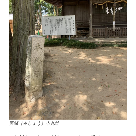
実城（みじょう）本丸址