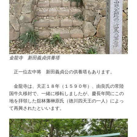
金龍寺 新田義貞供養塔
正一位左中将 新田義貞公の供養塔もあります。
金龍寺は、天正１８年（１５９０年）、由良氏の常陸
国牛久移封で、一緒に移転しましたが、慶長年間にこの
地を拝領した舘林藩榊原氏（徳川四天王の一人）によっ
て再興されたといいます。