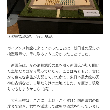
上野国新田郡庁（復元模型）
ガイダンス施設に来てよかったことは、新田荘の歴史が
模型展示で、手に取るように分かったことでした。
新田荘は、かの清和源氏の血を引く新田氏が切り開い
た土地だとばかり思っていたら、ここはもともと、古代
から色んな豪族が支配していた所で、東日本最大級の天
神山古墳など、古墳だらけの土地でした。今度は古墳巡
りでもしようかしら（笑）。
大和王権は、ここに、上野（こうずけ）国新田郡の郡
庁まで築き、郡司を派遣して政務や儀式を行っていまし