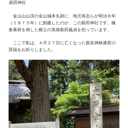
新田神社
金山山山頂の金山城本丸跡に、地元有志らが明治８年
（１８７５年）に創建したのが、この新田神社です。鎌
倉幕府を倒した郷土の英雄新田義貞を祀っています。
ここで私は、４月２７日に亡くなった親友神林康君の
冥福をお祈りしました。