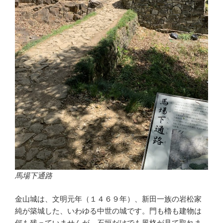
馬場下通路
金山城は、文明元年（１４６９年）、新田一族の岩松家
純が築城した、いわゆる中世の城です。門も櫓も建物は
何も残っていませんが、石垣だけでも風格が見て取れま