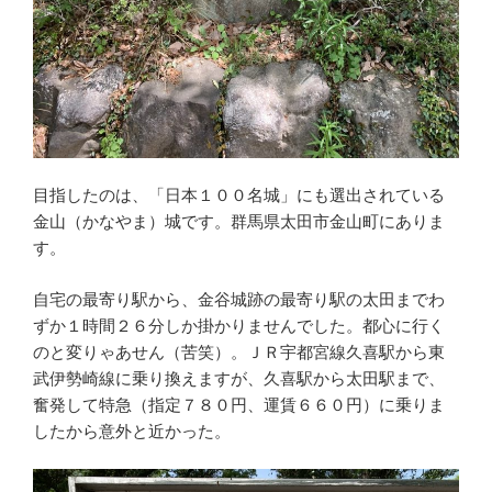
目指したのは、「日本１００名城」にも選出されている
金山（かなやま）城です。群馬県太田市金山町にありま
す。
自宅の最寄り駅から、金谷城跡の最寄り駅の太田までわ
ずか１時間２６分しか掛かりませんでした。都心に行く
のと変りゃあせん（苦笑）。ＪＲ宇都宮線久喜駅から東
武伊勢崎線に乗り換えますが、久喜駅から太田駅まで、
奮発して特急（指定７８０円、運賃６６０円）に乗りま
したから意外と近かった。