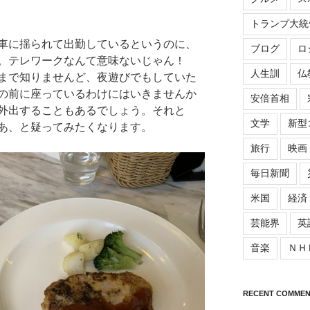
トランプ大統
車に揺られて出勤しているというのに、
ブログ
ロ
す。テレワークなんて意味ないじゃん！
人生訓
仏
まで知りませんど、夜遊びでもしていた
の前に座っているわけにはいきませんか
安倍首相
外出することもあるでしょう。それと
文学
新型
あ、と疑ってみたくなります。
旅行
映画
毎日新聞
米国
経済
芸能界
英
音楽
ＮＨ
RECENT COMMEN