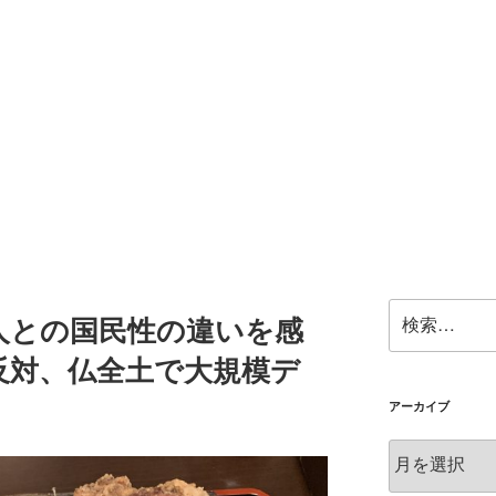
検
人との国民性の違いを感
索:
反対、仏全土で大規模デ
アーカイブ
ア
ー