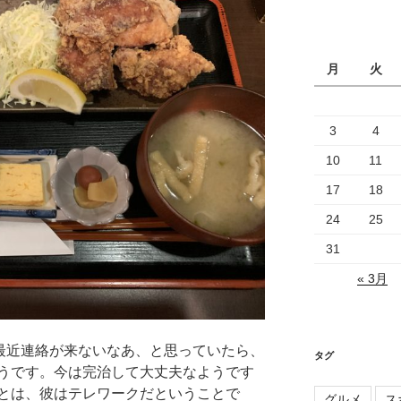
カ
イ
ブ
月
火
3
4
10
11
17
18
24
25
31
« 3月
最近連絡が来ないなあ、と思っていたら、
タグ
うです。今は完治して大丈夫なようです
とは、彼はテレワークだということで
グルメ
ス