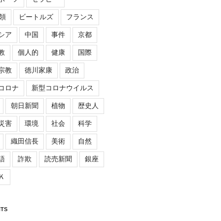
領
ビートルズ
フランス
シア
中国
事件
京都
教
個人的
健康
国際
宗教
徳川家康
政治
コロナ
新型コロナウイルス
朝日新聞
植物
歴史人
災害
環境
社会
科学
織田信長
美術
自然
語
詐欺
読売新聞
銀座
Ｋ
TS