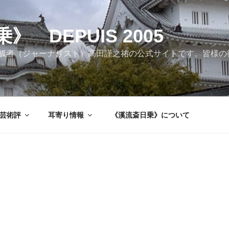
 DEPUIS 2005
觚者（ジャーナリスト）高田謹之祐の公式サイトです。皆様の
芸術評
耳寄り情報
《溪流斎日乗》について