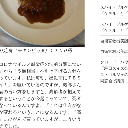
スパイ・ゾル
「ケテル」と
スパイ・ゾル
「ケテル」と
自衛官救出美
り定食（チキンピカタ）１１００円
自衛官救出美
クロード・ハ
コロナウイルス感染症の法的分類につい
「駐日スイス
」から「５類相当」へ引き下げる方針を
ユ・ゴルジェ
っています。私は毎朝、出勤前にＴＢＳ
同窓会で講演
イ！」を聴いているのですが、毅郎さん
者の言い方をしますと、高齢者が抱えて
するということが今起こっていて、死者
なっているんですよ。『これは仕方がな
が変わるということになるんです。『高
』…ひがんで言っていますが、こういう
子でした。