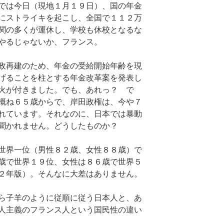
では今日（現地１月１９日）、国の年金
にストライキを起こし、全国で１１２万
関の多くが運休し、学校も休校となるな
やるじゃないか、フランス。
政再建のため、年金の受給開始年齢を現
げることを柱とする年金改革案を発表し
火が付きました。でも、あれっ？ で
概ね６５歳からで、岸田政権は、今や７
れています。それなのに、日本では暴動
聞かれません。どうしたものか？
世界一位（男性８２歳、女性８８歳）で
歳で世界１９位、女性は８６歳で世界５
２年版）。そんなに大差はありません。
ら子羊のように従順に従う日本人と、あ
人主義のフランス人という国民性の違い