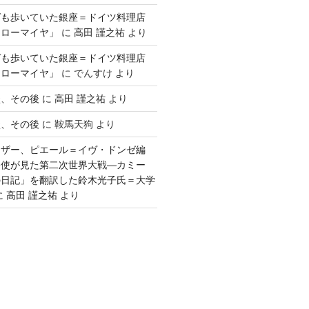
ゲも歩いていた銀座＝ドイツ料理店
「ローマイヤ」
に
高田 謹之祐
より
ゲも歩いていた銀座＝ドイツ料理店
「ローマイヤ」
に
でんすけ
より
談、その後
に
高田 謹之祐
より
談、その後
に
鞍馬天狗
より
ウザー、ピエール＝イヴ・ドンゼ編
公使が見た第二次世界大戦―カミー
の日記」を翻訳した鈴木光子氏＝大学
に
高田 謹之祐
より