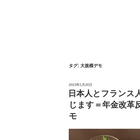
タグ:
大規模デモ
投
2023年1月20日
稿
日本人とフランス
日:
じます＝年金改革
モ