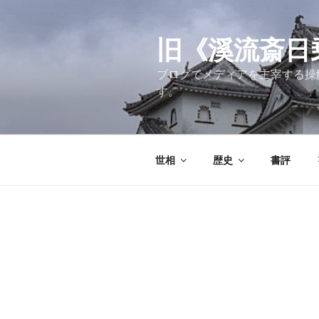
コ
ン
テ
旧《溪流斎日乗》
ン
ブログでメディアを主宰する操
ツ
す。
へ
ス
キ
ッ
世相
歴史
書評
プ