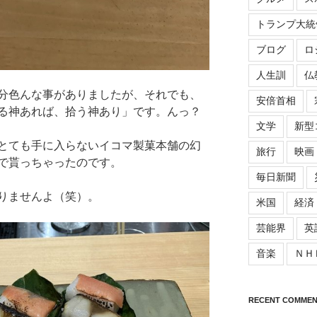
トランプ大統
ブログ
ロ
人生訓
仏
分色んな事がありましたが、それでも、
安倍首相
る神あれば、拾う神あり」です。んっ？
文学
新型
とても手に入らないイコマ製菓本舗の幻
旅行
映画
で貰っちゃったのです。
毎日新聞
りませんよ（笑）。
米国
経済
芸能界
英
音楽
ＮＨ
RECENT COMMEN