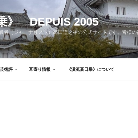
 DEPUIS 2005
觚者（ジャーナリスト）高田謹之祐の公式サイトです。皆様の
芸術評
耳寄り情報
《溪流斎日乗》について