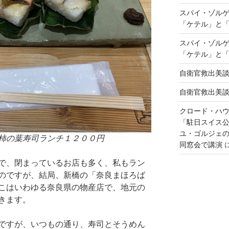
スパイ・ゾル
「ケテル」と
スパイ・ゾル
「ケテル」と
自衛官救出美
自衛官救出美
クロード・ハ
「駐日スイス
ユ・ゴルジェ
柿の葉寿司ランチ１２００円
同窓会で講演
で、閉まっているお店も多く、私もラン
のですが、結局、新橋の「奈良まほろば
こはいわゆる奈良県の物産店で、地元の
きます。
ですが、いつもの通り、寿司とそうめん