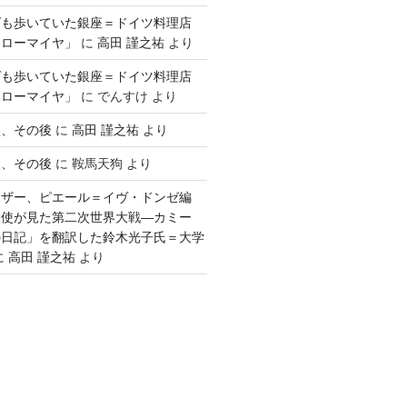
ゲも歩いていた銀座＝ドイツ料理店
「ローマイヤ」
に
高田 謹之祐
より
ゲも歩いていた銀座＝ドイツ料理店
「ローマイヤ」
に
でんすけ
より
談、その後
に
高田 謹之祐
より
談、その後
に
鞍馬天狗
より
ウザー、ピエール＝イヴ・ドンゼ編
公使が見た第二次世界大戦―カミー
の日記」を翻訳した鈴木光子氏＝大学
に
高田 謹之祐
より