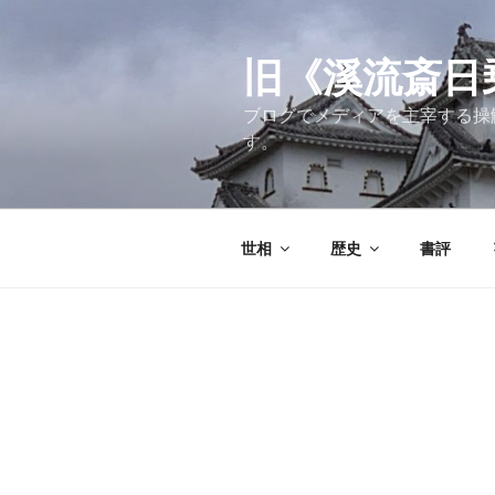
コ
ン
テ
旧《溪流斎日乗》
ン
ブログでメディアを主宰する操
ツ
す。
へ
ス
キ
ッ
世相
歴史
書評
プ