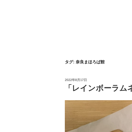
タグ:
奈良まほろば館
投
2022年8月17日
稿
「レインボーラム
日: