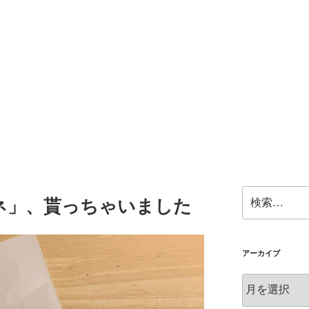
検
ネ」、貰っちゃいました
索:
アーカイブ
ア
ー