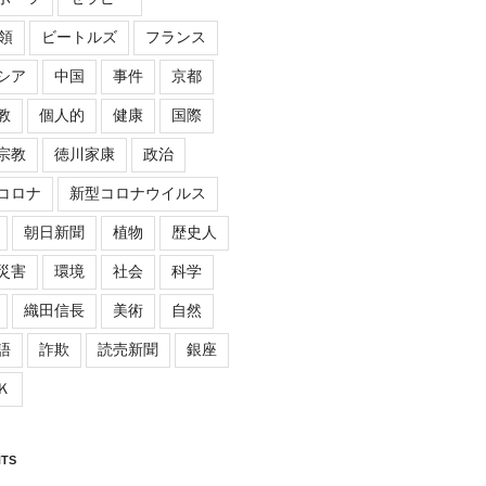
領
ビートルズ
フランス
シア
中国
事件
京都
教
個人的
健康
国際
宗教
徳川家康
政治
コロナ
新型コロナウイルス
朝日新聞
植物
歴史人
災害
環境
社会
科学
織田信長
美術
自然
語
詐欺
読売新聞
銀座
Ｋ
TS