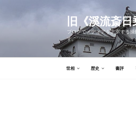
コ
ン
テ
旧《溪流斎日乗》
ン
ブログでメディアを主宰する操
ツ
す。
へ
ス
キ
ッ
世相
歴史
書評
プ