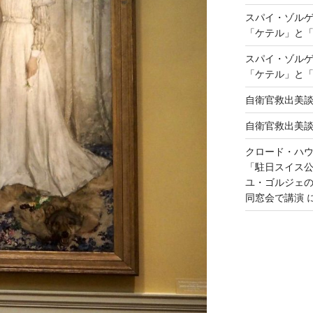
スパイ・ゾル
「ケテル」と
スパイ・ゾル
「ケテル」と
自衛官救出美
自衛官救出美
クロード・ハ
「駐日スイス
ユ・ゴルジェ
同窓会で講演