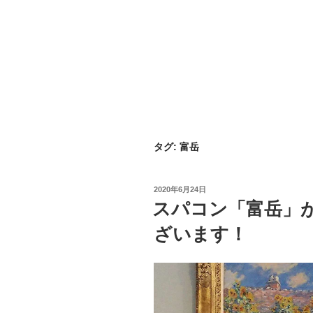
タグ:
富岳
投
2020年6月24日
稿
スパコン「富岳」
日:
ざいます！