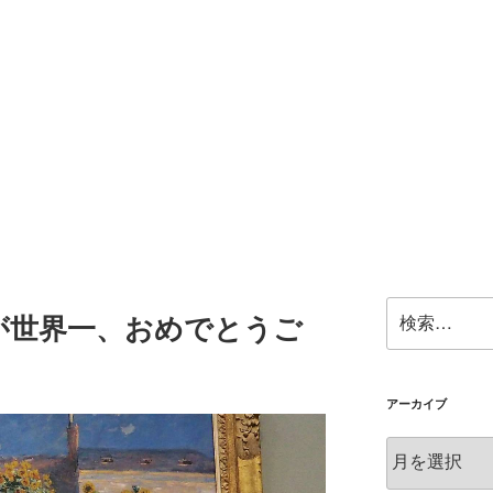
検
が世界一、おめでとうご
索:
アーカイブ
ア
ー