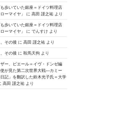
ゲも歩いていた銀座＝ドイツ料理店
「ローマイヤ」
に
高田 謹之祐
より
ゲも歩いていた銀座＝ドイツ料理店
「ローマイヤ」
に
でんすけ
より
談、その後
に
高田 謹之祐
より
談、その後
に
鞍馬天狗
より
ウザー、ピエール＝イヴ・ドンゼ編
公使が見た第二次世界大戦―カミー
の日記」を翻訳した鈴木光子氏＝大学
に
高田 謹之祐
より