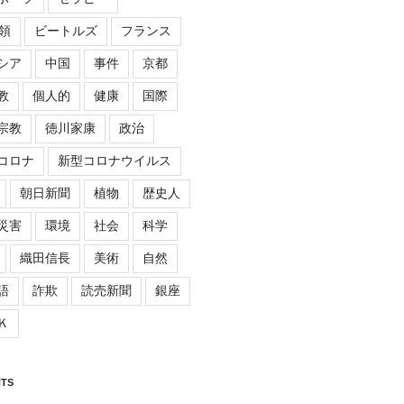
領
ビートルズ
フランス
シア
中国
事件
京都
教
個人的
健康
国際
宗教
徳川家康
政治
コロナ
新型コロナウイルス
朝日新聞
植物
歴史人
災害
環境
社会
科学
織田信長
美術
自然
語
詐欺
読売新聞
銀座
Ｋ
TS