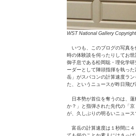
WST National Gallery Copyrigh
いつも、このブログの写真を
時の体験談を伺ったりしてお世
御子息である松岡聡・理化学研
ーダーとして陣頭指揮を執った
岳」がスパコンの計算速度ラン
た、というニュースが昨日飛び
日本勢が首位を奪うのは、蓮
か？」と指弾された先代の「京
が、久しぶりの明るいニュース
富岳の計算速度は１秒間に４１
ても何のことか素人にはさっぱ