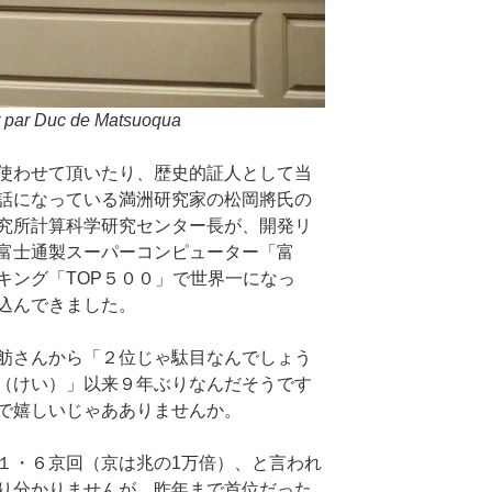
t par Duc de Matsuoqua
使わせて頂いたり、歴史的証人として当
話になっている満洲研究家の松岡將氏の
究所計算科学研究センター長が、開発リ
富士通製スーパーコンピューター「富
キング「TOP５００」で世界一になっ
込んできました。
舫さんから「２位じゃ駄目なんでしょう
（けい）」以来９年ぶりなんだそうです
で嬉しいじゃあありませんか。
・６京回（京は兆の1万倍）、と言われ
り分かりませんが、昨年まで首位だった