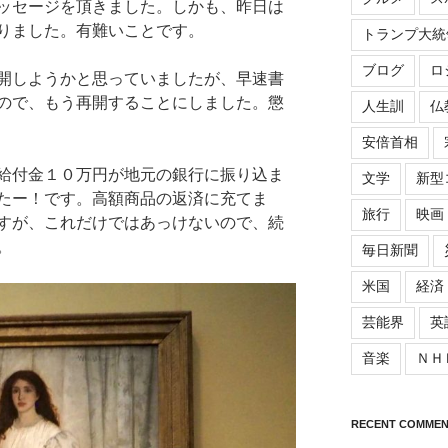
ッセージを頂きました。しかも、昨日は
りました。有難いことです。
トランプ大統
ブログ
ロ
開しようかと思っていましたが、早速書
ので、もう再開することにしました。懲
人生訓
仏
安倍首相
給付金１０万円が地元の銀行に振り込ま
文学
新型
たー！です。高額商品の返済に充てま
旅行
映画
すが、これだけではあっけないので、続
。
毎日新聞
米国
経済
芸能界
英
音楽
ＮＨ
RECENT COMMEN