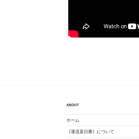
ABOUT
ホーム
《溪流斎日乗》について