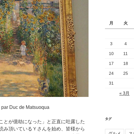
カ
イ
ブ
月
火
3
4
10
11
17
18
24
25
31
« 3月
t par Duc de Matsuoqua
タグ
ことが億劫になった」と正直に吐露した
読み頂いているＹさんを始め、皆様から
グルメ
ス