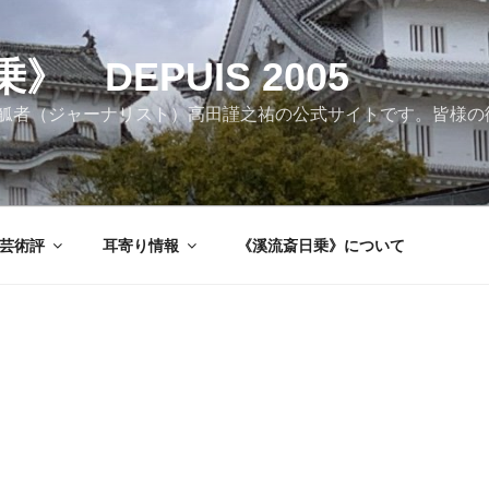
 DEPUIS 2005
觚者（ジャーナリスト）高田謹之祐の公式サイトです。皆様の
芸術評
耳寄り情報
《溪流斎日乗》について