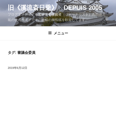
コ
旧《溪流斎日乗》 DEPUIS 2005
ン
ブログでメディアを主宰する操觚者（ジャーナリスト）高田謹之
テ
祐の公式サイトです。皆様の御投稿を歓迎してます。
ン
ツ
メニュー
へ
ス
キ
ッ
タグ:
審議会委員
プ
投
2019年6月12日
稿
日: