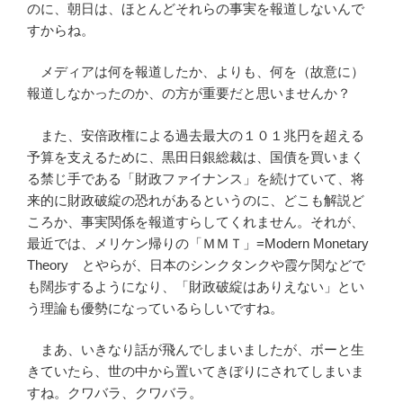
のに、朝日は、ほとんどそれらの事実を報道しないんで
すからね。
メディアは何を報道したか、よりも、何を（故意に）
報道しなかったのか、の方が重要だと思いませんか？
また、安倍政権による過去最大の１０１兆円を超える
予算を支えるために、黒田日銀総裁は、国債を買いまく
る禁じ手である「財政ファイナンス」を続けていて、将
来的に財政破綻の恐れがあるというのに、どこも解説ど
ころか、事実関係を報道すらしてくれません。それが、
最近では、メリケン帰りの「ＭＭＴ」=Modern Monetary
Theory とやらが、日本のシンクタンクや霞ケ関などで
も闊歩するようになり、「財政破綻はありえない」とい
う理論も優勢になっているらしいですね。
まあ、いきなり話が飛んでしまいましたが、ボーと生
きていたら、世の中から置いてきぼりにされてしまいま
すね。クワバラ、クワバラ。