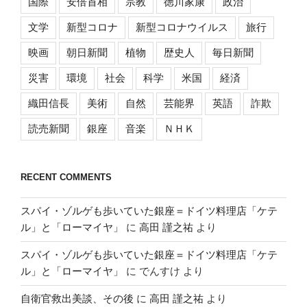
国際
安倍首相
宗教
徳川家康
政治
文学
新型コロナ
新型コロナウイルス
旅行
映画
朝日新聞
植物
歴史人
毎日新聞
災害
環境
社会
科学
米国
経済
織田信長
美術
自然
芸能界
英語
詐欺
読売新聞
銀座
音楽
ＮＨＫ
RECENT COMMENTS
スパイ・ゾルゲも歩いていた銀座＝ドイツ料理店「ケテ
ル」と「ローマイヤ」
に
高田 謹之祐
より
スパイ・ゾルゲも歩いていた銀座＝ドイツ料理店「ケテ
ル」と「ローマイヤ」
に
でんすけ
より
自衛官救出美談、その後
に
高田 謹之祐
より