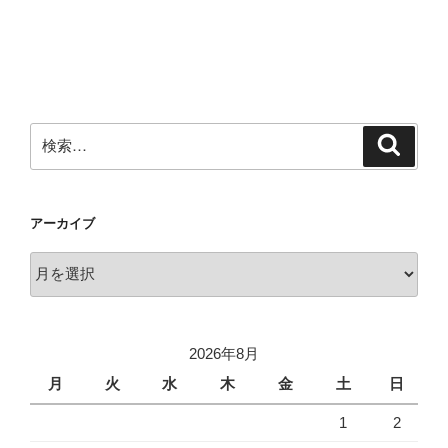
検
検
索
索:
アーカイブ
ア
ー
カ
イ
2026年8月
ブ
月
火
水
木
金
土
日
1
2