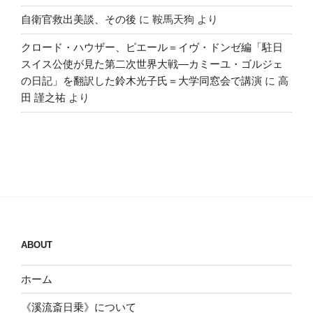
自衛官救出美談、その後
に
鞍馬天狗
より
クロード・ハウザー、ピエール＝イヴ・ドンゼ編「駐日
スイス公使が見た第二次世界大戦―カミーユ・ゴルジェ
の日記」を翻訳した鈴木光子氏＝大学同窓会で講演
に
高
田 謹之祐
より
ABOUT
ホーム
《溪流斎日乗》について