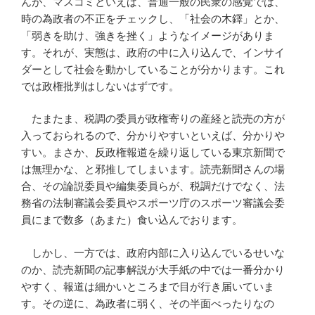
んが、マスコミといえば、普通一般の民衆の感覚では、
時の為政者の不正をチェックし、「社会の木鐸」とか、
「弱きを助け、強きを挫く」ようなイメージがありま
す。それが、実態は、政府の中に入り込んで、インサイ
ダーとして社会を動かしていることが分かります。これ
では政権批判はしないはずです。
たまたま、税調の委員が政権寄りの産経と読売の方が
入っておられるので、分かりやすいといえば、分かりや
すい。まさか、反政権報道を繰り返している東京新聞で
は無理かな、と邪推してしまいます。読売新聞さんの場
合、その論説委員や編集委員らが、税調だけでなく、法
務省の法制審議会委員やスポーツ庁のスポーツ審議会委
員にまで数多（あまた）食い込んでおります。
しかし、一方では、政府内部に入り込んでいるせいな
のか、読売新聞の記事解説が大手紙の中では一番分かり
やすく、報道は細かいところまで目が行き届いていま
す。その逆に、為政者に弱く、その半面べったりなの