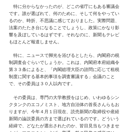
特に分からなかったのが、どこの省庁にもある審議会
です。誰が選ばれて、何のために、そして何をやってい
るのか、時折、不思議に感じておりました。実際問題、
法案のたたき台になることでしょうし、政策にかなり影
響を及ぼしているはずです。それなのに、新聞もテレビ
もほとんど報道しません。
特に、ニュースで脚光を浴びるとしたら、内閣府の税
制調査会ぐらいでしょうか。これは、内閣府本府組織令
第３３条によると、「内閣総理大臣の諮問に応じて租税
制度に関する基本的事項を調査審議する」会議のこと
で、その委員は３０人以内です。
その委員は、専門の大学教授をはじめ、いわゆるシン
クタンクのエコノミスト、地方自治体の首長さんらもお
りますが、今年４月１日現在、読売新聞の取締役や産経
新聞の論説委員の方まで選ばれているのです。どういう
経緯で、どなたが選出されたのか、皆目見当もつきませ