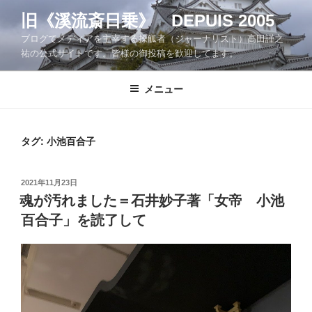
コ
旧《溪流斎日乗》 DEPUIS 2005
ン
ブログでメディアを主宰する操觚者（ジャーナリスト）高田謹之
テ
祐の公式サイトです。皆様の御投稿を歓迎してます。
ン
ツ
メニュー
へ
ス
キ
ッ
タグ:
小池百合子
プ
投
2021年11月23日
稿
魂が汚れました＝石井妙子著「女帝 小池
日:
百合子」を読了して