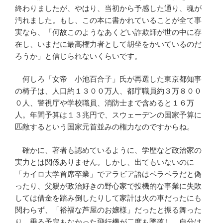
終わりましたが、やはり、当初から予感した通り、魂が
汚れました。もし、この本に書かれていることが全て事
実なら、「何故このようなあくどい詐欺師が世の中に存
在し、いまだに最高権力者として胡坐をかいているのだ
ろうか」と信じられないくらいです。
何しろ「女帝 小池百合子」氏が再選した東京都知事
の椅子は、人口約１３００万人、都庁職員約３万８００
０人、警視庁や学校職員、消防士まで含めると１６万
人。年間予算は１３兆円で、スウェーデンの国家予算に
匹敵するという国家元首並みの権力なのですからね。
確かに、著者も認めているように、学歴など政治家の
実力とは関係ありません。しかし、出てもいないのに
「カイロ大学首席卒業」でアラビア語はペラペラだと偽
ったり、父親が政治好きの野心家で投機的な事業に失敗
しては借金を踏み倒したりして家計は火の車だったにも
関わらず、「裕福な芦屋のお嬢様」だったと振る舞った
り、乗る予定もなかった飛行機が二度も墜落し、自分は