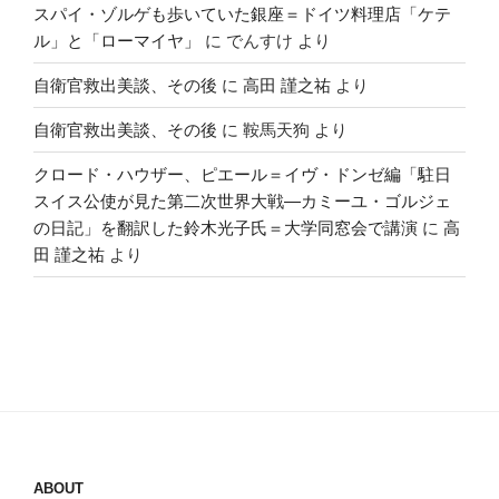
スパイ・ゾルゲも歩いていた銀座＝ドイツ料理店「ケテ
ル」と「ローマイヤ」
に
でんすけ
より
自衛官救出美談、その後
に
高田 謹之祐
より
自衛官救出美談、その後
に
鞍馬天狗
より
クロード・ハウザー、ピエール＝イヴ・ドンゼ編「駐日
スイス公使が見た第二次世界大戦―カミーユ・ゴルジェ
の日記」を翻訳した鈴木光子氏＝大学同窓会で講演
に
高
田 謹之祐
より
ABOUT