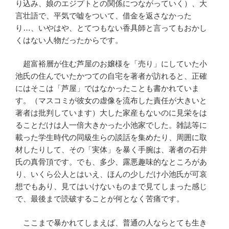
り込み、娘のエジプトとの関係につながっていく）、大
言壮語で、平気で嘘をついて、借金を返さなかった
り…、いやはや、とてつもない香具師と言ってもおかし
くはない人物だったからです。
超富裕層が住む芦屋のお嬢様を「売り」にしていた小
池氏の住んでいたかつての自宅を著者が訪れると、正確
にはそこは「芦屋」ではなかったことも書かれていま
す。（マスコミが彼女の虚像を流布した責任が大きいと
著者は批判しています）大した家産もないのに見栄をは
ることだけは人一倍大きかった小池家でした。雑誌等に
載った学生時代の同級生らの談話を集めたり、周囲に取
材したりして、その「実体」を暴く手腕は、著者の石井
氏の真骨頂です。でも、多少、露悪趣味的なところがあ
り、いくら公人とはいえ、ほんの少しだけ小池氏が可哀
想でもあり、見てはいけないものまで見てしまった感じ
で、最後まで読破することが何となく苦痛です。
ここまで暴かれてしまえば、普通の人ならとても生き