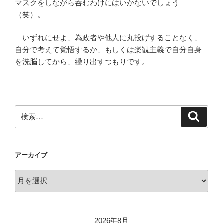
マスクをしながら呑むわけにはいかないでしょう
（笑）。
いずれにせよ、為政者や他人に丸投げすることなく、
自分で考えて覚悟するか、もしくは楽観主義で自分自身
を洗脳してから、繰り出すつもりです。
検
検
索
索:
アーカイブ
ア
ー
カ
イ
2026年8月
ブ