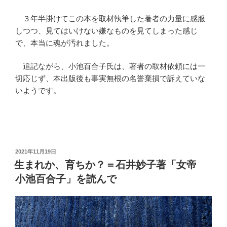
３年半掛けてこの本を取材執筆した著者の力量に感服
しつつ、見てはいけない嫌なものを見てしまった感じ
で、本当に魂が汚れました。
追記ながら、小池百合子氏は、著者の取材依頼には一
切応じず、本出版後も事実無根の名誉棄損で訴えていな
いようです。
投
2021年11月19日
稿
生まれか、育ちか？＝石井妙子著「女帝
日:
小池百合子」を読んで