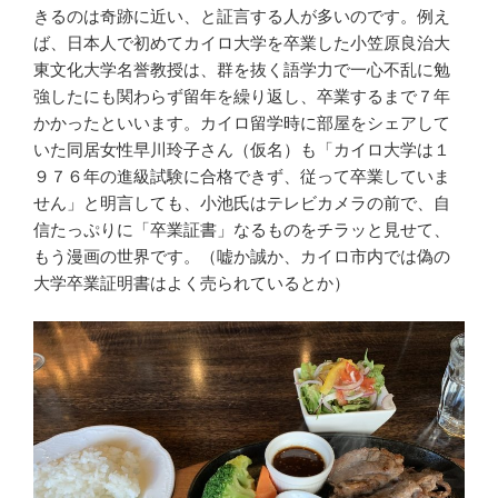
きるのは奇跡に近い、と証言する人が多いのです。例え
ば、日本人で初めてカイロ大学を卒業した小笠原良治大
東文化大学名誉教授は、群を抜く語学力で一心不乱に勉
強したにも関わらず留年を繰り返し、卒業するまで７年
かかったといいます。カイロ留学時に部屋をシェアして
いた同居女性早川玲子さん（仮名）も「カイロ大学は１
９７６年の進級試験に合格できず、従って卒業していま
せん」と明言しても、小池氏はテレビカメラの前で、自
信たっぷりに「卒業証書」なるものをチラッと見せて、
もう漫画の世界です。（嘘か誠か、カイロ市内では偽の
大学卒業証明書はよく売られているとか）