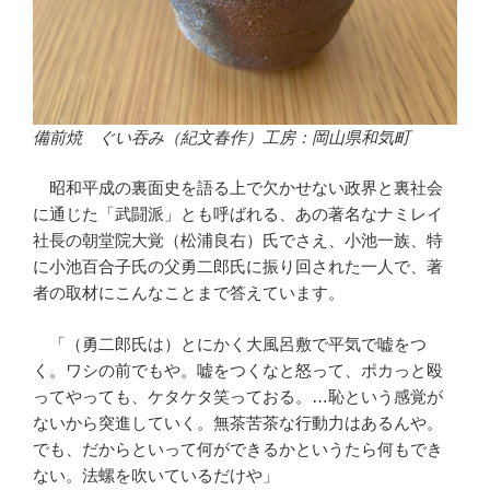
備前焼 ぐい吞み（紀文春作）工房：岡山県和気町
昭和平成の裏面史を語る上で欠かせない政界と裏社会
に通じた「武闘派」とも呼ばれる、あの著名なナミレイ
社長の朝堂院大覚（松浦良右）氏でさえ、小池一族、特
に小池百合子氏の父勇二郎氏に振り回された一人で、著
者の取材にこんなことまで答えています。
「（勇二郎氏は）とにかく大風呂敷で平気で嘘をつ
く。ワシの前でもや。嘘をつくなと怒って、ポカっと殴
ってやっても、ケタケタ笑っておる。…恥という感覚が
ないから突進していく。無茶苦茶な行動力はあるんや。
でも、だからといって何ができるかというたら何もでき
ない。法螺を吹いているだけや」