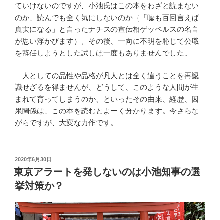
ていけないのですが、小池氏はこの本をわざと読まない
のか、読んでも全く気にしないのか（「嘘も百回言えば
真実になる」と言ったナチスの宣伝相ゲッペルスの名言
が思い浮かびます）、その後、一向に不明を恥じて公職
を辞任しようとした試しは一度もありませんでした。
人としての品性や品格が凡人とは全く違うことを再認
識せざるを得ませんが、どうして、このような人間が生
まれて育ってしまうのか、といったその由来、経歴、因
果関係は、この本を読むとよーく分かります。今さらな
がらですが、大変な力作です。
投
2020年6月30日
稿
東京アラートを発しないのは小池知事の選
日:
挙対策か？