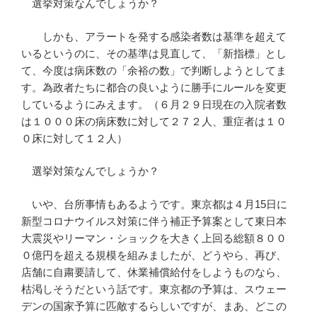
選挙対策なんでしょうか？
しかも、アラートを発する感染者数は基準を超えて
いるというのに、その基準は見直して、「新指標」とし
て、今度は病床数の「余裕の数」で判断しようとしてま
す。為政者たちに都合の良いように勝手にルールを変更
しているようにみえます。（６月２９日現在の入院者数
は１０００床の病床数に対して２７２人、重症者は１０
０床に対して１２人）
選挙対策なんでしょうか？
いや、台所事情もあるようです。東京都は４月15日に
新型コロナウイルス対策に伴う補正予算案として東日本
大震災やリーマン・ショックを大きく上回る総額８００
０億円を超える規模を組みましたが、どうやら、再び、
店舗に自粛要請して、休業補償給付をしようものなら、
枯渇しそうだという話です。東京都の予算は、スウェー
デンの国家予算に匹敵するらしいですが、まあ、どこの