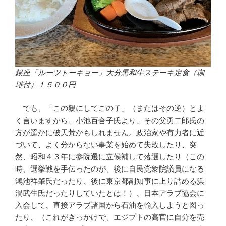
銀座「ルーツトーキョー」大分黒和牛ステーキ定食（珈
琲付）１５００円
でも、「この親にしてこの子」（またはその逆）とよ
く言いますから、小池百合子氏より、その父勇二郎氏の
方が遥かに破天荒かもしれません。政治家や有力者に近
づいて、よく分からない事業を始めて失敗したり、突
然、昭和４３年に参院選に立候補して落選したり（この
時、選挙戦を手伝ったのが、後に自民党衆院議員になる
鴻池祥肇氏だったり、後に東京都副知事に上り詰める浜
渦武生氏だったりしていたとは！）、日本アラブ協会に
入会して、直接アラブ諸国から石油を輸入しようと図っ
たり、（これがきっかけで、エジプトの高官に自分を売