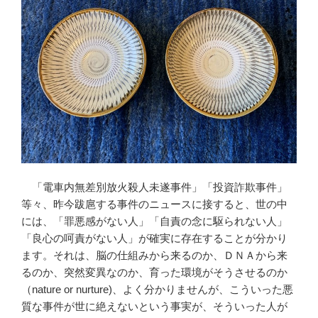
「電車内無差別放火殺人未遂事件」「投資詐欺事件」
等々、昨今跋扈する事件のニュースに接すると、世の中
には、「罪悪感がない人」「自責の念に駆られない人」
「良心の呵責がない人」が確実に存在することが分かり
ます。それは、脳の仕組みから来るのか、ＤＮＡから来
るのか、突然変異なのか、育った環境がそうさせるのか
（nature or nurture)、よく分かりませんが、こういった悪
質な事件が世に絶えないという事実が、そういった人が