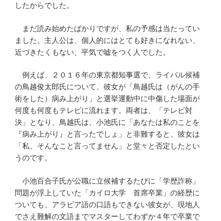
したからでした。
まだ読み始めたばかりですが、私の予感は当たってい
ました。主人公は、個人的にはとても好きになれない、
近づきたくもない、平気で嘘をつく人でした。
例えば、２０１６年の東京都知事選で、ライバル候補
の鳥越俊太郎氏について、彼女が「鳥越氏は（がんの手
術をした）病み上がり」と選挙運動中に中傷した場面が
何度も何度もテレビに流れます。両者は、「テレビ対
決」となり、鳥越氏は、小池氏に「あなたは私のことを
『病み上がり』と言ったでしょ」と非難すると、彼女は
「私、そんなこと言ってません」と堂々と否定したとい
うのです。
小池百合子氏が公職に立候補するたびに「学歴詐称」
問題が浮上していた「カイロ大学 首席卒業」の経歴に
ついても、アラビア語の口語もできない彼女が、現地人
でさえ難解の文語までマスターしてわずか４年で卒業で