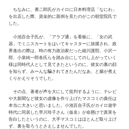
ちなみに、勇二郎氏がカイロに日本料理店「なにわ」
を出店した際、資金的に面倒を見たのがこの朝堂院氏で
した。
小池百合子氏が、「アラブ通」を看板に、「女の武
器」でミニスカートをはいてキャスターに抜擢され、政
界進出の際は、時の有力政治家だった細川護熙、小沢一
郎、小泉純一郎各氏らを踏み台にしてのし上がっていく
様は同時代人として見てきたというのに、彼女の裏の顔
を知らず、みーんな騙されてきたんだなあ、と腸が煮え
くりかえりそうでした。
その点、著者が声を大にして批判するように、テレビ
や大新聞など彼女の虚像を作り上げたマスコミの責任は
本当に大きいと思いました。小池百合子氏がカイロ遊学
時代に同居した早川玲子さん（仮名）が命懸けで真実を
告白したというのに、大手マスコミはほとんど取り上げ
ず、裏を取ろうとさえしませんでした。