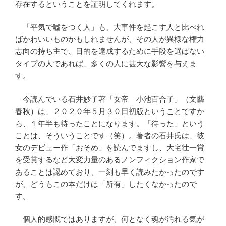
存在するということを証明してくれます。
「平気で嘘をつく人」も、大事件を起こす人と比べれ
ばかわいいものかもしれませんが、その人が異様な権力
志向の持ち主で、目的を達成するために手段を選ばない
タイプの人であれば、多くの人に甚大な影響を与えま
す。
今読んでいる石井妙子著「女帝 小池百合子」（文藝
春秋）は、２０２０年５月３０日初版ということですか
ら、１年半も待ったことになります。「待った」という
ことは、そういうことです（笑）。著者の石井氏は、彼
女のデビュー作「おそめ」を読んでますし、大宅壮一賞
を受賞するなど大変力量のあるノンフィクション作家で
あることは認めており、一刻も早く読みたかったのです
が、どうもこの本だけは「所有」したくなかったので
す。
個人的感慨ではありますが、何となく魂が汚れる気が