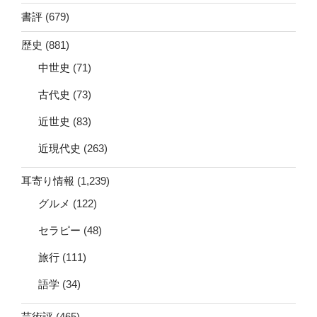
書評
(679)
歴史
(881)
中世史
(71)
古代史
(73)
近世史
(83)
近現代史
(263)
耳寄り情報
(1,239)
グルメ
(122)
セラピー
(48)
旅行
(111)
語学
(34)
芸術評
(465)