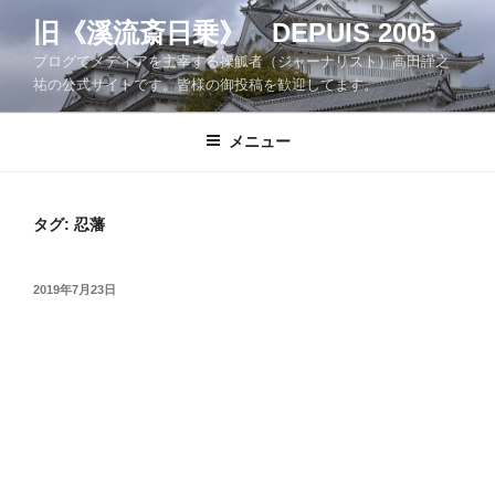
コ
旧《溪流斎日乗》 DEPUIS 2005
ン
ブログでメディアを主宰する操觚者（ジャーナリスト）高田謹之
テ
祐の公式サイトです。皆様の御投稿を歓迎してます。
ン
ツ
メニュー
へ
ス
キ
ッ
タグ:
忍藩
プ
投
2019年7月23日
稿
日: