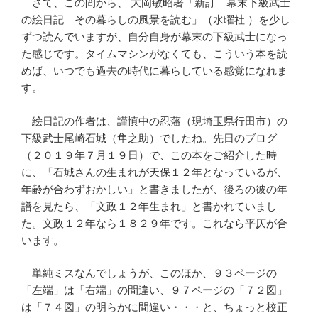
さて、この間から、 大岡敏昭著「新訂 幕末下級武士
の絵日記 その暮らしの風景を読む」（水曜社 ）を少し
ずつ読んでいますが、自分自身が幕末の下級武士になっ
た感じです。タイムマシンがなくても、こういう本を読
めば、いつでも過去の時代に暮らしている感覚になれま
す。
絵日記の作者は、謹慎中の忍藩（現埼玉県行田市）の
下級武士尾崎石城（隼之助）でしたね。先日のブログ
（２０１９年７月１９日）で、この本をご紹介した時
に、「石城さんの生まれが天保１２年となっているが、
年齢が合わずおかしい」と書きましたが、後ろの彼の年
譜を見たら、「文政１２年生まれ」と書かれていまし
た。文政１２年なら１８２９年です。これなら平仄が合
います。
単純ミスなんでしょうが、このほか、９３ページの
「左端」は「右端」の間違い、９７ページの「７２図」
は「７４図」の明らかに間違い・・・と、ちょっと校正