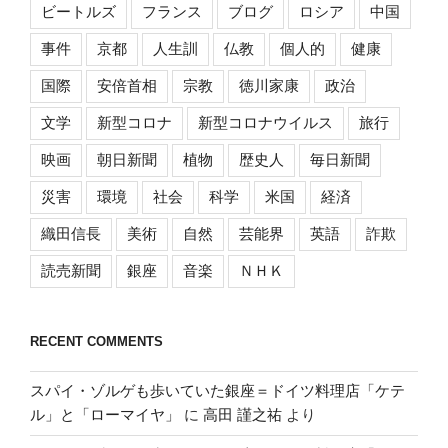
ビートルズ
フランス
ブログ
ロシア
中国
事件
京都
人生訓
仏教
個人的
健康
国際
安倍首相
宗教
徳川家康
政治
文学
新型コロナ
新型コロナウイルス
旅行
映画
朝日新聞
植物
歴史人
毎日新聞
災害
環境
社会
科学
米国
経済
織田信長
美術
自然
芸能界
英語
詐欺
読売新聞
銀座
音楽
ＮＨＫ
RECENT COMMENTS
スパイ・ゾルゲも歩いていた銀座＝ドイツ料理店「ケテ
ル」と「ローマイヤ」
に
高田 謹之祐
より