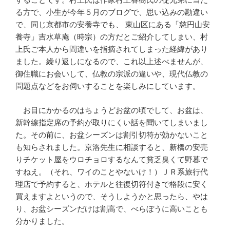
る方で、小生が今年５月のブログで、思い込みの勘違い
で、同じ京都市の安養寺でも、 東山区にある「慈円山安
養寺」吉水草庵（時宗）の方だとご紹介してしまい、村
上氏ご本人から間違いを指摘されてしまった経緯があり
ました。繰り返しになるので、これ以上述べませんが、
御住職にお会いして、仏教の宗派の違いや、現代仏教の
問題点などをお伺いすることを楽しみにしています。
お目にかかるのはちょうどお盆の頃でして、お盆は、
新幹線指定席の予約が取りにくい話を聞いてしまいまし
た。その前に、お盆シーズンは割引切符が効かないこと
も知らされました。京洛先生に相談すると、新橋の安売
りチケット屋をウロチョロするなんて貧乏臭くて野暮で
すねえ。（それ、ワイのことやないけ！）ＪＲ系旅行代
理店で予約すると、ホテルと往復切符付きで格段に安く
買えますよというので、そうしようかと思ったら、やは
り、お盆シーズンだけは割高で、べらぼうに高いことも
分かりました。