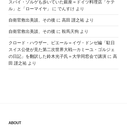
スパイ・ゾルゲも歩いていた銀座＝ドイツ料理店「ケテ
ル」と「ローマイヤ」
に
でんすけ
より
自衛官救出美談、その後
に
高田 謹之祐
より
自衛官救出美談、その後
に
鞍馬天狗
より
クロード・ハウザー、ピエール＝イヴ・ドンゼ編「駐日
スイス公使が見た第二次世界大戦―カミーユ・ゴルジェ
の日記」を翻訳した鈴木光子氏＝大学同窓会で講演
に
高
田 謹之祐
より
ABOUT