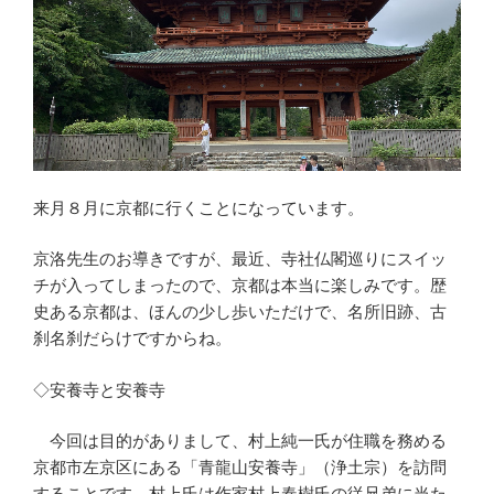
来月８月に京都に行くことになっています。
京洛先生のお導きですが、最近、寺社仏閣巡りにスイッ
チが入ってしまったので、京都は本当に楽しみです。歴
史ある京都は、ほんの少し歩いただけで、名所旧跡、古
刹名刹だらけですからね。
◇安養寺と安養寺
今回は目的がありまして、村上純一氏が住職を務める
京都市左京区にある「青龍山安養寺」（浄土宗）を訪問
することです。村上氏は作家村上春樹氏の従兄弟に当た