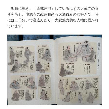
聖職に就き、「斎戒沐浴」しているはずの大蔵寺の宣
孝和尚も、龍源寺の猷道和尚も大酒呑みの女好きで、時
には二日酔いで寝込んだり、大変魅力的な人物に描かれ
ています。