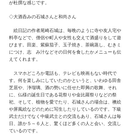
が杜撰な感じです。
◇大酒呑みの石城さんと和尚さん
絵日記の作者尾崎石城は、毎晩のように寺や友人宅や
料亭などで、僧侶や町人や女性も交えて酒盛りをして遊
びます。田楽、紫蘇茄子、玉子焼き、茶碗蒸し、むきミ
につけ、志ゝみ汁などその日何を食したかメニューも伝
えてくれます。
スマホどころか電話も、テレビも映画もない時代で
す。何を楽しみにしていたのかというと、いわゆる田舎
芝居や、浄瑠璃、酒の勢いに任せた即興の歌舞、それ
に、仏様の誕生日である花祭りや金比羅祭りなどの祭
祀、そして、植物を愛でたり、石城さんの場合は、襖絵
や屏風絵などのために写生したりしているのです。下級
武士だけでなく中級武士との交流もあり、石城さんは毎
日、誰か５～６人と、驚くほど多くの人と会い、交流し
ているのです。