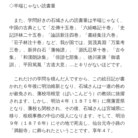
◇半端じゃない読書量
また、学問好きの石城さんの読書量は半端じゃなく、
中国の古典として「左傳十五巻」「六経略記十巻」「史
記評林二十五巻」「論語新注四巻」「書経集注六巻」
「荘子林注十巻」など、我が国では、賀茂真淵「万葉考
三巻」、新井白石「藩翰譜」、「源氏忍草十巻」「古今
集」「和漢朗詠集」「俳諧七部集」、徳川家康「御遺
訓」、平田篤胤「古道大意」…とキリがないほどです。
これだけの学問を積んだ人ですから、この絵日記が書
かれた６年後に明治維新となり、石城さんは一連の咎め
が赦免され、藩校培根堂（ばいこんどう）の教頭に抜擢
されます。しかし、明治４年（１８７１年）に廃藩置県
となり、藩校も閉校され、その後、石城さんは宮城県に
移り、租税事務の中位の役人になります。そして、明治
９年（１８７６年）にその地で死去し、仙台元寺小路の
「満願寺」に葬られたということです。享年４７。