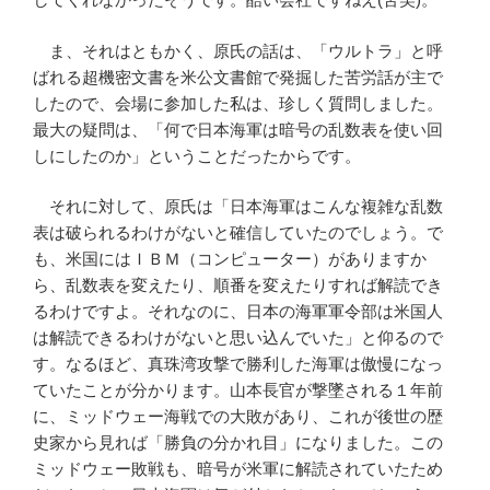
ま、それはともかく、原氏の話は、「ウルトラ」と呼
ばれる超機密文書を米公文書館で発掘した苦労話が主で
したので、会場に参加した私は、珍しく質問しました。
最大の疑問は、「何で日本海軍は暗号の乱数表を使い回
しにしたのか」ということだったからです。
それに対して、原氏は「日本海軍はこんな複雑な乱数
表は破られるわけがないと確信していたのでしょう。で
も、米国にはＩＢＭ（コンピューター）がありますか
ら、乱数表を変えたり、順番を変えたりすれば解読でき
るわけですよ。それなのに、日本の海軍軍令部は米国人
は解読できるわけがないと思い込んでいた」と仰るので
す。なるほど、真珠湾攻撃で勝利した海軍は傲慢になっ
ていたことが分かります。山本長官が撃墜される１年前
に、ミッドウェー海戦での大敗があり、これが後世の歴
史家から見れば「勝負の分かれ目」になりました。この
ミッドウェー敗戦も、暗号が米軍に解読されていたため