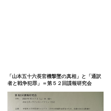
「山本五十六長官機撃墜の真相」と「通訳
者と戦争犯罪」＝第５２回諜報研究会