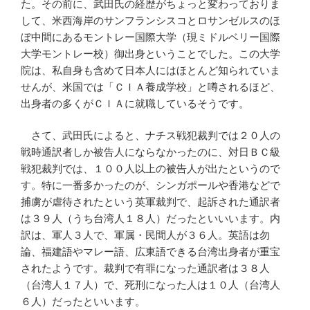
た。その前に、武田氏の経歴がちょっと変わっておりま
して、米西海岸のサンフランシスコとロサンゼルスのほ
ぼ中間にあるモントレー国際大学（現ミドルベリー国際
大学モントレー校）御出身ということでした。この大学
院は、私自身も含めて日本人にはほとんど知られていま
せんが、米国では「ＣＩＡ養成学校」と噂されるほど、
出身者の多くがＣＩＡに就職しているそうです。
さて、武田氏によると、ナチス戦犯裁判では２０人の
戦時通訳者しか被告人にならなかったのに、対日ＢＣ級
戦犯裁判では、１００人以上の被告人が出たというので
す。特に一番多かったのが、シンガポールや香港などで
捕虜が虐待されたという英軍裁判で、起訴された通訳者
は３９人（うち台湾人１８人）だったといいいます。内
訳は、軍人３人で、軍属・民間人が３６人。英語は勿
論、福建語やマレー語、広東語できる台湾出身者が重宝
されたようです。裁判で有罪になった通訳者は３８人
（台湾人１７人）で、死刑になった人は１０人（台湾人
６人）だったといいます。