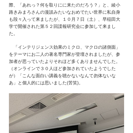
際、「あれっ？何を取りにに来たのだろう？」と、綾小
路きみまろさんの漫談みたいなおめでたい世界に私自身
も段々入って来ましたが、１０月７日（土）、早稲田大
学で開催された第５２回諜報研究会に参加して来まし
た。
「インテリジェンス効果のミクロ、マクロの諸側面」
をテーマにお二人の著名専門家が登壇されましたが、参
加者が思っていたよりそれほど多くありませんでした。
（オンラインで３０人ほど参加されていたようでした
が）「こんな面白い講義を聴かないなんて勿体ないな
あ」と個人的には思いました(苦笑)。