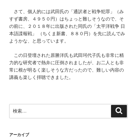
さて、個人的には武田氏の「通訳者と戦争犯罪」（み
すず書房、４９５０円）はちょっと難しそうなので、そ
の前に、２０１８年に出版された同氏の「太平洋戦争 日
本語諜報戦」 （ちくま新書、８８０円）を先に読んでみ
ようかな、と思っています。
この日登壇された原勝洋氏も武田珂代子氏も非常に精
力的な研究者で熱弁に圧倒されましたが、お二人とも非
常に根が明るく楽しそうな方だったので、難しい内容の
講義も楽しく拝聴できました。
検
検
索
索:
アーカイブ