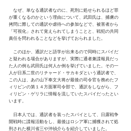
なぜ、単なる通訳者なのに、死刑に処せられるほど罪
が重くなるのかという理由について、武田氏は、捕虜の
拷問に際しての通訳や虐待への参加などで、被害者から
「可視化」されて覚えられてしまうことと、戦犯の共同
責任を問われることなどを挙げておられました。
このほか、通訳だと語学が出来るので同時にスパイだ
と疑われる場合がありますが、実際に通者兼諜報員だっ
た人の例も武田氏は何人か例を挙げていました。その一
人が日系二世のリチャード・サカキダという通訳者で、
この人は、あの山下奉文大将が最後の司令官を務めたフ
ィリピンの第１４方面軍司令部で、通訳をしながら、フ
ィリピン・ゲリラに情報を流していたスパイだったとい
います。
日本人では、通訳者を装ったスパイとして、日露戦争
開戦時に諜報活動をし、最後はロシア軍に捕獲されて処
刑された横川省三や沖禎介らを紹介していました。