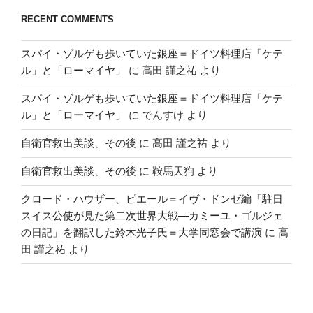
RECENT COMMENTS
スパイ・ゾルゲも歩いていた銀座＝ドイツ料理店「ケテ
ル」と「ローマイヤ」
に
高田 謹之祐
より
スパイ・ゾルゲも歩いていた銀座＝ドイツ料理店「ケテ
ル」と「ローマイヤ」
に
でんすけ
より
自衛官救出美談、その後
に
高田 謹之祐
より
自衛官救出美談、その後
に
鞍馬天狗
より
クロード・ハウザー、ピエール＝イヴ・ドンゼ編「駐日
スイス公使が見た第二次世界大戦―カミーユ・ゴルジェ
の日記」を翻訳した鈴木光子氏＝大学同窓会で講演
に
高
田 謹之祐
より