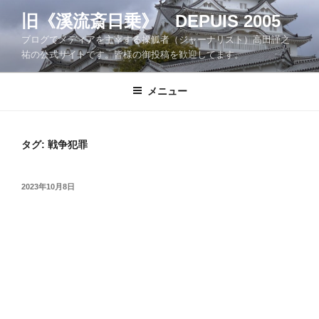
コ
旧《溪流斎日乗》 DEPUIS 2005
ン
ブログでメディアを主宰する操觚者（ジャーナリスト）高田謹之
テ
祐の公式サイトです。皆様の御投稿を歓迎してます。
ン
ツ
メニュー
へ
ス
キ
ッ
タグ:
戦争犯罪
プ
投
2023年10月8日
稿
日: