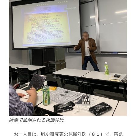
講義で熱演される原勝洋氏
お一人目は、戦史研究家の原勝洋氏（８１）で、演題