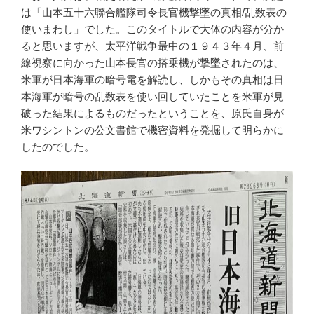
は「山本五十六聯合艦隊司令長官機撃墜の真相/乱数表の
使いまわし」でした。このタイトルで大体の内容が分か
ると思いますが、太平洋戦争最中の１９４３年４月、前
線視察に向かった山本長官の搭乗機が撃墜されたのは、
米軍が日本海軍の暗号電を解読し、しかもその真相は日
本海軍が暗号の乱数表を使い回していたことを米軍が見
破った結果によるものだったということを、原氏自身が
米ワシントンの公文書館で機密資料を発掘して明らかに
したのでした。