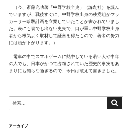
（今、斎藤充功著「中野学校全史」（論創社）を読ん
でいますが、戦後すぐに、中野学校出身の残党組がマッ
カーサー暗殺計画を立案していたことが書かれていまし
た。表にも裏でも出ない史実で、口が重い中野学校出身
者から根気よく取材して証言を得たもので、著者の努力
には頭が下がります。）
電車の中でスマホゲームに熱中している若い人や中年
の人でも、日本がかつて占領されていた歴史的事実をあ
まりにも知らな過ぎるので、今日は敢えて書きました。
検
検
索
索:
アーカイブ