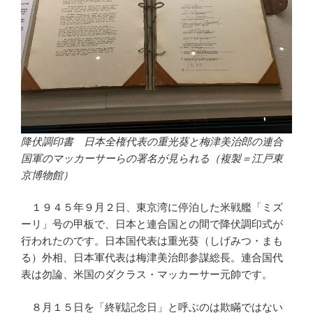
降伏調印書 日本全権代表の重光葵と梅津美治郎の連合
国軍のマッカーサーらの署名が見られる（複製＝江戸東
京博物館）
１９４５年９月２日、東京湾に停泊した米戦艦「ミズ
ーリ」号の甲板で、日本と連合国との間で降伏調印式が
行われたのです。日本国代表は重光葵（しげみつ・まも
る）外相、日本軍代表は梅津美治郎参謀総長。連合国代
表は勿論、米国のダクラス・マッカーサー元帥です。
８月１５日を「終戦記念日」と呼ぶのは欺瞞ではない