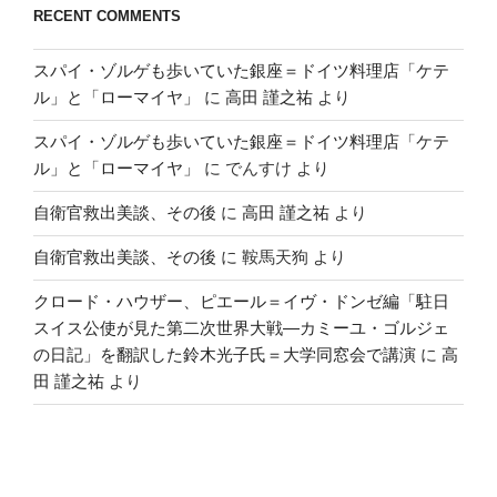
RECENT COMMENTS
スパイ・ゾルゲも歩いていた銀座＝ドイツ料理店「ケテ
ル」と「ローマイヤ」
に
高田 謹之祐
より
スパイ・ゾルゲも歩いていた銀座＝ドイツ料理店「ケテ
ル」と「ローマイヤ」
に
でんすけ
より
自衛官救出美談、その後
に
高田 謹之祐
より
自衛官救出美談、その後
に
鞍馬天狗
より
クロード・ハウザー、ピエール＝イヴ・ドンゼ編「駐日
スイス公使が見た第二次世界大戦―カミーユ・ゴルジェ
の日記」を翻訳した鈴木光子氏＝大学同窓会で講演
に
高
田 謹之祐
より