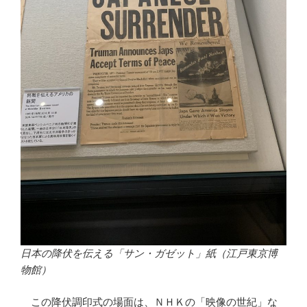
日本の降伏を伝える「サン・ガゼット」紙（江戸東京博
物館）
この降伏調印式の場面は、ＮＨＫの「映像の世紀」な