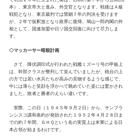
本）、東京帝大と進み、外交官となります。戦後はＡ級
戦犯となり、東京裁判では禁錮７年の判決を受けます
が、２年で仮釈放となり政界に復帰。鳩山一郎内閣の外
相として、国連加盟や日ソ国交回復に向けて尽力しま
す。
◇マッカーサー暗殺計画
さて、降伏調印式が行われた戦艦ミズーリ号の甲板上
は、幹部クラスが整列して並んでいましたが、砲台の上
の方では若い水兵たちが高みの見物するような感じで、
中には薄らと笑顔を浮かべて眺めていた姿には驚かされ
ました。敗者と勝者のえらい違いです。
実際、この日（１９４５年９月２日）から、サンフラ
ンシスコ講和条約が発効された１９５２年４月２８日ま
での約７年間、ＧＨＱという名の実質上は米軍による日
本占領が始まるわけです。