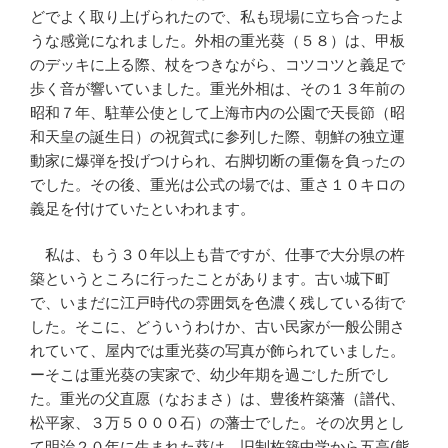
どでよく取り上げられたので、私も現場に立ち合ったよ
うな感覚になれました。外相の重光葵（５８）は、甲板
のデッキに上る際、杖をつきながら、コツコツと義足で
歩く音が響いていました。重光外相は、その１３年前の
昭和７年、駐華公使として上海市内の公園で天長節（昭
和天皇の誕生日）の祝賀式に参列した際、朝鮮の独立運
動家に爆弾を投げつけられ、右脚切断の重傷を負ったの
でした。その後、重光は公式の場では、重さ１０キロの
義足を付けていたといわれます。
私は、もう３０年以上も昔ですが、仕事で大分県の杵
築というところに行ったことがあります。古い城下町
で、いまだに江戸時代の雰囲気を色濃く残している街で
した。そこに、どういうわけか、古い民家が一般公開さ
れていて、屋内では重光葵の写真が飾られていました。
ーそこは重光葵の実家で、幼少年期を過ごした所でし
た。重光の父直愿（なおまさ）は、豊後杵築藩（譜代、
松平家、３万５０００石）の藩士でした。その次男とし
て明治２０年に生まれた葵は、旧制杵築中学から五高(熊