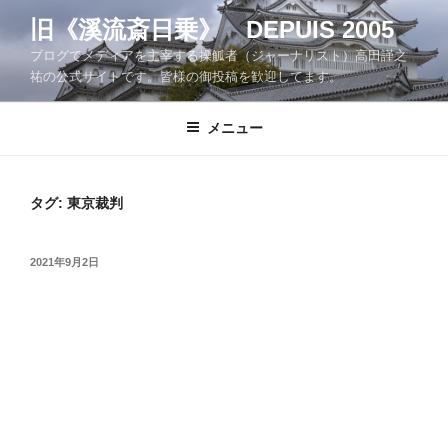
コ
旧《溪流斎日乗》 DEPUIS 2005
ン
ブログでメディアを主宰する操觚者（ジャーナリスト）高田謹之
テ
祐の公式サイトです。皆様の御投稿を歓迎してます。
ン
ツ
メニュー
へ
ス
キ
ッ
タグ:
東京裁判
プ
投
2021年9月2日
稿
日: