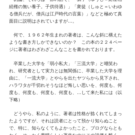
続権の無い養子。子供待遇）」「衆徒（しゅと＝いわゆ
る僧兵だが、僧兵は江戸時代の言葉）」などと極めて真
面目に説明はされていますが…。
何で、１９６２年生まれの著者は、こんな斜に構えた
ような書き方しかできないのか？ この本の２２４ペー
ジに著者はわざわざこんなことを書かれております。
卒業した大学を「弱小私大」「三流大学」と嘲笑わ
れ、研究者として実力とは無関係に、卒業した大学を理
由に、「一流大学」とやらを出たヤツらから見下され、
ハラワタが千切れそうなほど悔しい思いを、何度も、何
度も、何度も、何度も、何度も、…して来た私には（以
下略）
どうやら、私のように、著者は性格が捻くれてしまっ
たようですが、それは読者にとって預かり知らぬこと
で、特に、知らなくてもよかったこと。ブログならとも