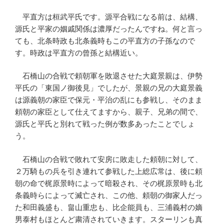
平直方は桓武平氏です。源平合戦になる前は、結構、
源氏と平家の姻戚関係は濃厚だったんですね。何と言っ
ても、北条時政も北条義時もこの平直方の子孫なので
す。時政は平直方の曾孫と結構近い。
石橋山の合戦で頼朝軍を敗退させた大庭景親は、伊勢
平氏の「東国ノ御後見」でしたが、景親の兄の大庭景義
は源義朝の家臣で保元・平治の乱にも参戦し、そのまま
頼朝の家臣として仕えてますから、親子、兄弟の間で、
源氏と平氏と別れて戦った例が数多あったことでしょ
う。
石橋山の合戦で敗れて安房に敗走した頼朝に対して、
２万騎もの兵を引き連れて参戦した上総広常は、後に頼
朝の命で梶原景時によって暗殺され、その梶原景時も北
条義時らによって滅亡され、この他、頼朝の御家人だっ
た和田義盛も、畠山重忠も、比企能員も、三浦義村の嫡
男泰村もほとんど粛清されていきます。スターリンも真