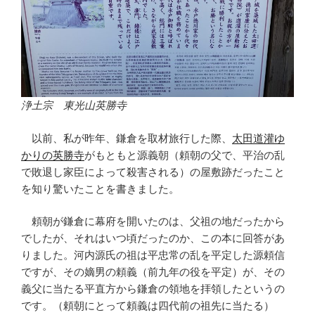
浄土宗 東光山英勝寺
以前、私が昨年、鎌倉を取材旅行した際、
太田道灌ゆ
かりの英勝寺
がもともと源義朝（頼朝の父で、平治の乱
で敗退し家臣によって殺害される）の屋敷跡だったこと
を知り驚いたことを書きました。
頼朝が鎌倉に幕府を開いたのは、父祖の地だったから
でしたが、それはいつ頃だったのか、この本に回答があ
りました。河内源氏の祖は平忠常の乱を平定した源頼信
ですが、その嫡男の頼義（前九年の役を平定）が、その
義父に当たる平直方から鎌倉の領地を拝領したというの
です。（頼朝にとって頼義は四代前の祖先に当たる）