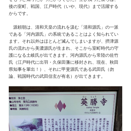
後の室町、戦国、江戸時代（いや、現代）まで活躍する
からです。
源頼朝は、清和天皇の流れを汲む「清和源氏」の一派
である「河内源氏」の系統であることはよく知られてい
ます。それ以外はほとんど滅んでしまいますが、摂津源
氏の流れから美濃源氏が生まれ、そこから室町時代の守
護になる土岐氏が出てきます。河内源氏から常陸の佐竹
氏（江戸時代に出羽・久保田藩に移封され、現在、秋田
県知事を輩出！）、それに甲斐源氏である武田氏（勿
論、戦国時代の武田信玄が有名）が出てきます。