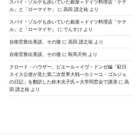
スパイ・ゾルゲも歩いていた銀座＝ドイツ料理店「ケテ
ル」と「ローマイヤ」
に
高田 謹之祐
より
スパイ・ゾルゲも歩いていた銀座＝ドイツ料理店「ケテ
ル」と「ローマイヤ」
に
でんすけ
より
自衛官救出美談、その後
に
高田 謹之祐
より
自衛官救出美談、その後
に
鞍馬天狗
より
クロード・ハウザー、ピエール＝イヴ・ドンゼ編「駐日
スイス公使が見た第二次世界大戦―カミーユ・ゴルジェ
の日記」を翻訳した鈴木光子氏＝大学同窓会で講演
に
高
田 謹之祐
より