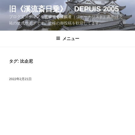
コ
旧《溪流斎日乗》 DEPUIS 2005
ン
ブログでメディアを主宰する操觚者（ジャーナリスト）高田謹之
テ
祐の公式サイトです。皆様の御投稿を歓迎してます。
ン
ツ
メニュー
へ
ス
キ
ッ
タグ:
比企尼
プ
投
2022年2月21日
稿
日: