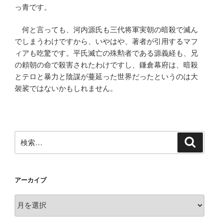
っ青です。
何と言っても、河内源氏も三代将軍実朝の暗殺で滅ん
でしまうわけですから、いやはや、著者が引用するマフ
ィアも吃驚です。平氏滅亡の殊勲者である源義経も、兄
の頼朝の命で殺害されたわけですし、鎌倉幕府は、暗殺
とテロと暴力と陰謀が蔓延った世界だったというのは大
袈裟ではないかもしれません。
検
検
索
索:
アーカイブ
ア
ー