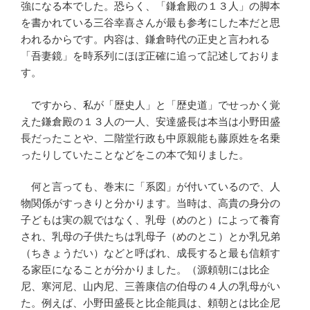
強になる本でした。恐らく、「鎌倉殿の１３人」の脚本
を書かれている三谷幸喜さんが最も参考にした本だと思
われるからです。内容は、鎌倉時代の正史と言われる
「吾妻鏡」を時系列にほぼ正確に追って記述しておりま
す。
ですから、私が「歴史人」と「歴史道」でせっかく覚
えた鎌倉殿の１３人の一人、安達盛長は本当は小野田盛
長だったことや、二階堂行政も中原親能も藤原姓を名乗
ったりしていたことなどをこの本で知りました。
何と言っても、巻末に「系図」が付いているので、人
物関係がすっきりと分かります。当時は、高貴の身分の
子どもは実の親ではなく、乳母（めのと）によって養育
され、乳母の子供たちは乳母子（めのとこ）とか乳兄弟
（ちきょうだい）などと呼ばれ、成長すると最も信頼す
る家臣になることが分かりました。（源頼朝には比企
尼、寒河尼、山内尼、三善康信の伯母の４人の乳母がい
た。例えば、小野田盛長と比企能員は、頼朝とは比企尼