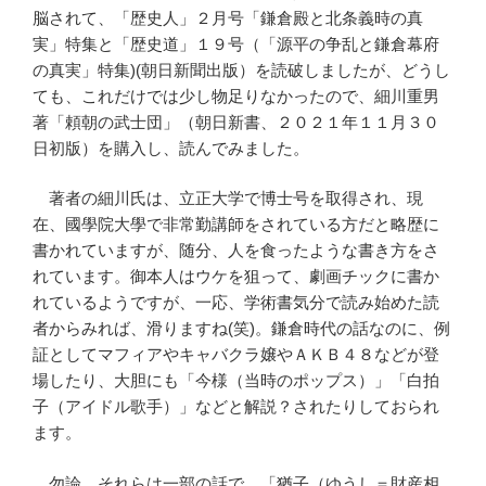
脳されて、「歴史人」２月号「鎌倉殿と北条義時の真
実」特集と「歴史道」１９号（「源平の争乱と鎌倉幕府
の真実」特集)(朝日新聞出版）を読破しましたが、どうし
ても、これだけでは少し物足りなかったので、細川重男
著「頼朝の武士団」（朝日新書、２０２１年１１月３０
日初版）を購入し、読んでみました。
著者の細川氏は、立正大学で博士号を取得され、現
在、國學院大學で非常勤講師をされている方だと略歴に
書かれていますが、随分、人を食ったような書き方をさ
れています。御本人はウケを狙って、劇画チックに書か
れているようですが、一応、学術書気分で読み始めた読
者からみれば、滑りますね(笑)。鎌倉時代の話なのに、例
証としてマフィアやキャバクラ嬢やＡＫＢ４８などが登
場したり、大胆にも「今様（当時のポップス）」「白拍
子（アイドル歌手）」などと解説？されたりしておられ
ます。
勿論、それらは一部の話で、「猶子（ゆうし＝財産相