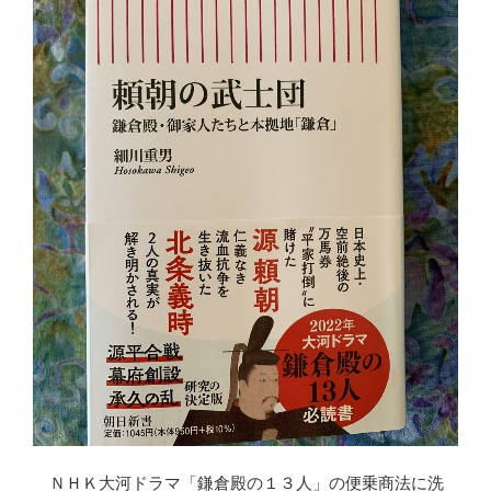
ＮＨＫ大河ドラマ「鎌倉殿の１３人」の便乗商法に洗