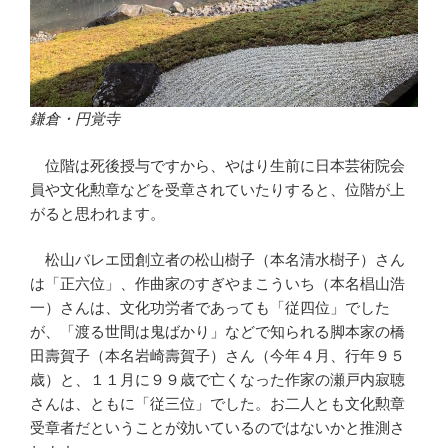
鎌倉・円覚寺
位階は死後授与ですから、やはり生前に日本芸術院会
員や文化勲章などを受章されていたりすると、位階が上
がると思われます。
松山バレエ団創立者の松山樹子（本名清水樹子）さん
は「正六位」、作曲家のすぎやまこういち（本名椙山浩
一）さんは、文化功労者であっても「従四位」でした
が、「渡る世間は鬼ばかり」などで知られる脚本家の橋
田壽賀子（本名岩崎壽賀子）さん（今年４月、行年９５
歳）と、１１月に９９歳で亡くなった作家の瀬戸内寂聴
さんは、ともに「従三位」でした。お二人とも文化勲章
受章者だということが効いているのではないかと推測さ