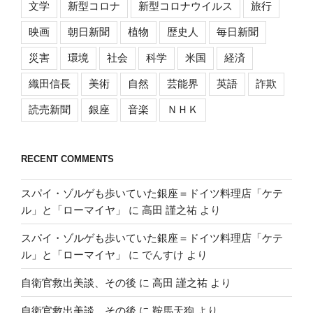
文学
新型コロナ
新型コロナウイルス
旅行
映画
朝日新聞
植物
歴史人
毎日新聞
災害
環境
社会
科学
米国
経済
織田信長
美術
自然
芸能界
英語
詐欺
読売新聞
銀座
音楽
ＮＨＫ
RECENT COMMENTS
スパイ・ゾルゲも歩いていた銀座＝ドイツ料理店「ケテ
ル」と「ローマイヤ」
に
高田 謹之祐
より
スパイ・ゾルゲも歩いていた銀座＝ドイツ料理店「ケテ
ル」と「ローマイヤ」
に
でんすけ
より
自衛官救出美談、その後
に
高田 謹之祐
より
自衛官救出美談、その後
に
鞍馬天狗
より