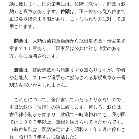
話に致します。国の栄典には、位階（叙位）、勲章（叙
勲）と褒章があります。
位階
は、正一位から従八位まで
正従各８階の１６階があり、亡くなられた方に対して運
用されます。
勲章
は、大勲位菊花章頸飾から旭日単光章・瑞宝単光
章まで１５章あり、「国家又は公共に対し功労のある
方」らに授与されます。
褒章
は、紅綬褒章から飾版まで８章ありますが、学者
や芸能人、スポーツ選手らに授与される紫綬褒章が一番
馴染み深いかもしれません。
これらについて、全部書いていたらキリがないので、
本日は叙位（位階）の話に絞ります。何しろ、叙位は、
古代律令制から始まり、敗戦で一時途切れても、我が国
では１３００年以上、連綿と続けられてきたからです。
（叙位叙勲は、閣議決定により昭和２１年５月に停止さ
れ、昭和３９年４月に復活した）