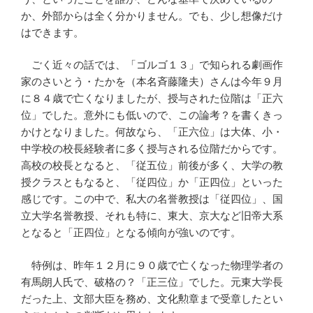
か、外部からは全く分かりません。でも、少し想像だけ
はできます。
ごく近々の話では、「ゴルゴ１３」で知られる劇画作
家のさいとう・たかを（本名斉藤隆夫）さんは今年９月
に８４歳で亡くなりましたが、授与された位階は「正六
位」でした。意外にも低いので、この論考？を書くきっ
かけとなりました。何故なら、「正六位」は大体、小・
中学校の校長経験者に多く授与される位階だからです。
高校の校長となると、「従五位」前後が多く、大学の教
授クラスともなると、「従四位」か「正四位」といった
感じです。この中で、私大の名誉教授は「従四位」、国
立大学名誉教授、それも特に、東大、京大など旧帝大系
となると「正四位」となる傾向が強いのです。
特例は、昨年１２月に９０歳で亡くなった物理学者の
有馬朗人氏で、破格の？「正三位」でした。元東大学長
だった上、文部大臣を務め、文化勲章まで受章したとい