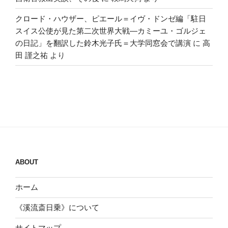
クロード・ハウザー、ピエール＝イヴ・ドンゼ編「駐日
スイス公使が見た第二次世界大戦―カミーユ・ゴルジェ
の日記」を翻訳した鈴木光子氏＝大学同窓会で講演
に
高
田 謹之祐
より
ABOUT
ホーム
《溪流斎日乗》について
サイトマップ