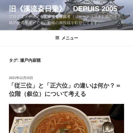
コ
旧《溪流斎日乗》 DEPUIS 2005
ン
ブログでメディアを主宰する操觚者（ジャーナリスト）高田謹之
テ
祐の公式サイトです。皆様の御投稿を歓迎してます。
ン
ツ
メニュー
へ
ス
キ
ッ
タグ:
瀬戸内寂聴
プ
投
2021年12月15日
稿
「従三位」と「正六位」の違いは何か？＝
日:
位階（叙位）について考える