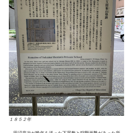
１８５２年
田沼意次が晩年を送った下屋敷と狩野画塾があった所