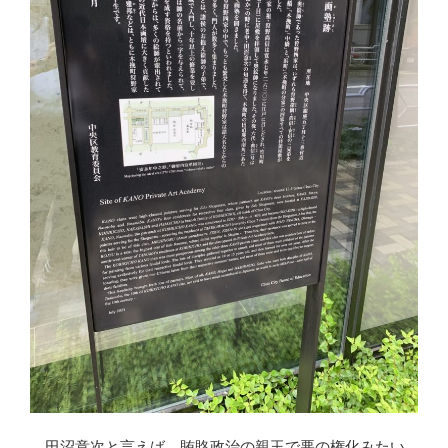
田沼意次と言えば、賄賂政治の親玉で悪の権化みたい