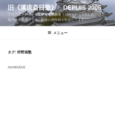
コ
旧《溪流斎日乗》 DEPUIS 2005
ン
ブログでメディアを主宰する操觚者（ジャーナリスト）高田謹之
テ
祐の公式サイトです。皆様の御投稿を歓迎してます。
ン
ツ
メニュー
へ
ス
キ
ッ
タグ:
狩野画塾
プ
投
2022年8月5日
稿
日: