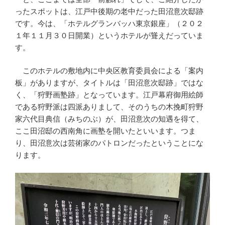
ったスポットは、江戸中後期の老中だった田沼意次邸跡
です。今は、「ホテルグランバッハ東京銀座」（２０２
１年１１月３０日開業）というホテルが聳えだっていま
す。
このホテルの敷地内に中央区教育委員会による「案内
板」がありますが、タイトルは「田沼意次邸跡」ではな
く、「狩野画塾跡」となっています。江戸幕府御用絵師
である狩野派は四派ありまして、そのうちの木挽町狩野
家六代目典信（みちのぶ）が、田沼意次の知遇を得て、
ここ田沼邸の西南角に画塾を開いたといいます。つま
り、田沼意次は芸術家のパトロンだったということにな
ります。