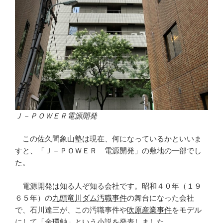
Ｊ－ＰＯＷＥＲ電源開発
この佐久間象山塾は現在、何になっているかといいま
すと、「Ｊ－ＰＯＷＥＲ 電源開発」の敷地の一部でし
た。
電源開発は知る人ぞ知る会社です。昭和４０年（１９
６５年）の
九頭竜川ダム汚職事件
の舞台になった会社
で、石川達三が、この汚職事件や
吹原産業事件
をモデル
にして「金環触」という小説を発表しました。