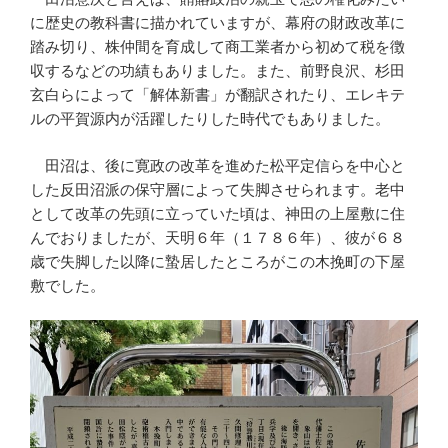
に歴史の教科書に描かれていますが、幕府の財政改革に
踏み切り、株仲間を育成して商工業者から初めて税を徴
収するなどの功績もありました。また、前野良沢、杉田
玄白らによって「解体新書」が翻訳されたり、エレキテ
ルの平賀源内が活躍したりした時代でもありました。
田沼は、後に寛政の改革を進めた松平定信らを中心と
した反田沼派の保守層によって失脚させられます。老中
として改革の先頭に立っていた頃は、神田の上屋敷に住
んでおりましたが、天明６年（１７８６年）、彼が６８
歳で失脚した以降に蟄居したところがこの木挽町の下屋
敷でした。