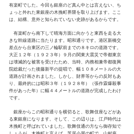
有楽町でした。今回も銀座のど真ん中とは言えない、ち
ょっと外れた東銀座の木挽町界隈を取り上げます。ここ
は、結構、意外と知られていない史跡があるからです。
有楽町から南下して晴海方面に向かうと東西を走る大
きな幹線道路に当たります。昭和通りです。港区新橋交
差点から台東区の三ノ輪駅前までの８キロの道路です。
大正１２年（１９２３年）９月の関東大震災で帝都東京
は壊滅的な被害を受けたため、当時、内務相兼帝都復興
院総裁だった後藤新平の提唱で、幅１０８メートルの大
道路が計画されました。しかし、財界等からの反対もあ
り、最終的には昭和３年（１９２８年）（張作霖爆殺事
件があった年）に幅４４メートルの道路が完成したわけ
です。
銀座からこの昭和通りを横切ると、歌舞伎座などがあ
る東銀座になります。そして、この辺りは、江戸時代は
木挽町と呼ばれていました。歌舞伎通の方なら御存知で
しょうが、木挽町と言えば、芝居小屋の町で、山村座