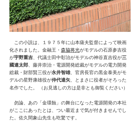
この小説は、１９７５年に山本薩夫監督によって映画
化されました。金融王・
森脇将光
がモデルの石原参吉役
が
宇野重吉
、代議士田中彰治がモデルの神谷直吉役が
三
國連太郎
、藤井崇治・電源開発総裁がモデルの電力開発
総裁・財部賢三役が
永井智雄
、官房長官の黒金泰美がモ
デルの星野康雄役が
仲代達矢
、とまさに役者がそろった
名作でした。
（お見逃しの方は是非とも御覧ください）
勿論、あの「金環蝕」の舞台になった電源開発の本社
がここにあったとは、つい最近まで気が付きませんでし
た。佐久間象山先生も吃驚です。