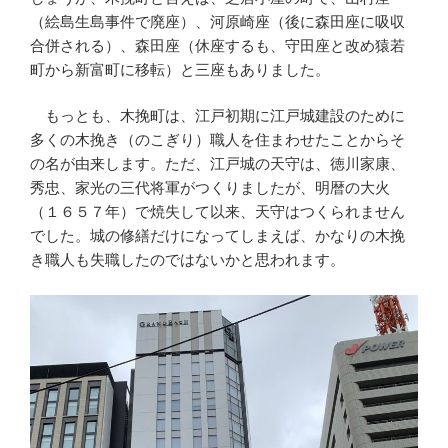
（絵島生島事件で廃座）、河原崎座（後に森田座に吸収
合併される）、森田座（休座するも、守田座と改め猿若
町から新富町に移転）と三座もありました。
もっとも、木挽町は、江戸初期に江戸城建設のために
多くの木挽き（のこぎり）職人を住まわせたことからそ
の名が由来します。ただ、江戸城の天守は、徳川家康、
秀忠、家光の三代将軍がつくりましたが、明暦の大火
（１６５７年）で焼失して以来、天守はつくられません
でした。城の修繕だけになってしまえば、かなりの木挽
き職人も失職したのではないかと思われます。