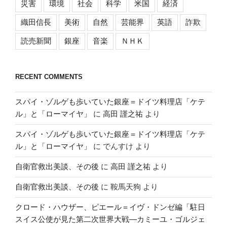
災害
環境
社会
科学
米国
経済
織田信長
美術
自然
芸能界
英語
詐欺
読売新聞
銀座
音楽
ＮＨＫ
RECENT COMMENTS
スパイ・ゾルゲも歩いていた銀座＝ドイツ料理店「ケテ
ル」と「ローマイヤ」
に
高田 謹之祐
より
スパイ・ゾルゲも歩いていた銀座＝ドイツ料理店「ケテ
ル」と「ローマイヤ」
に
でんすけ
より
自衛官救出美談、その後
に
高田 謹之祐
より
自衛官救出美談、その後
に
鞍馬天狗
より
クロード・ハウザー、ピエール＝イヴ・ドンゼ編「駐日
スイス公使が見た第二次世界大戦―カミーユ・ゴルジェ