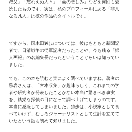
叔父」「忘れえぬ人々」「画の悲しみ」などを何回も愛
読したものです。実は、私のプロフィールにある「非凡
なる凡人」は彼の作品のタイトルです。
ですから、国木田独歩については、彼はもともと新聞記
者で、日清戦争の従軍記者だったことや、今も残る「婦
人画報」の名編集長だったということぐらいは知ってい
ました。
でも、この本を読むと実によく調べていますね。著者の
黒岩さんは、「古本収集」が趣味らしく、これまでの学
者や研究者が発表したことがない本当に驚きべき事実
を、執拗な探偵の目になって調べ上げてしまうのです。
本当に感服してしまいました。独歩は、小説家として食
べていけず、むしろジャーナリストとして生計を立てて
いたという話も初めて知りました。