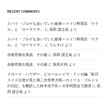
RECENT COMMENTS
スパイ・ゾルゲも歩いていた銀座＝ドイツ料理店「ケテ
ル」と「ローマイヤ」
に
高田 謹之祐
より
スパイ・ゾルゲも歩いていた銀座＝ドイツ料理店「ケテ
ル」と「ローマイヤ」
に
でんすけ
より
自衛官救出美談、その後
に
高田 謹之祐
より
自衛官救出美談、その後
に
鞍馬天狗
より
クロード・ハウザー、ピエール＝イヴ・ドンゼ編「駐日
スイス公使が見た第二次世界大戦―カミーユ・ゴルジェ
の日記」を翻訳した鈴木光子氏＝大学同窓会で講演
に
高
田 謹之祐
より