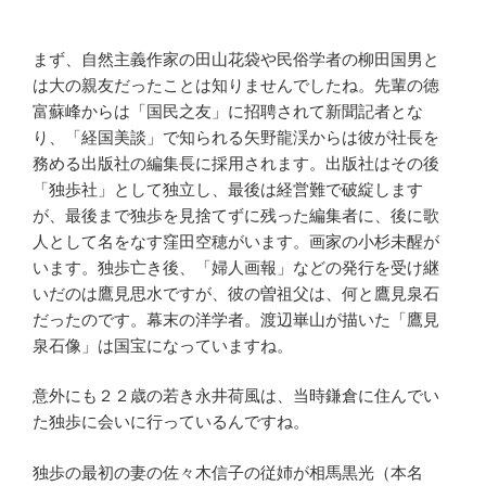
まず、自然主義作家の田山花袋や民俗学者の柳田国男と
は大の親友だったことは知りませんでしたね。先輩の徳
富蘇峰からは「国民之友」に招聘されて新聞記者とな
り、「経国美談」で知られる矢野龍渓からは彼が社長を
務める出版社の編集長に採用されます。出版社はその後
「独歩社」として独立し、最後は経営難で破綻します
が、最後まで独歩を見捨てずに残った編集者に、後に歌
人として名をなす窪田空穂がいます。画家の小杉未醒が
います。独歩亡き後、「婦人画報」などの発行を受け継
いだのは鷹見思水ですが、彼の曽祖父は、何と鷹見泉石
だったのです。幕末の洋学者。渡辺崋山が描いた「鷹見
泉石像」は国宝になっていますね。
意外にも２２歳の若き永井荷風は、当時鎌倉に住んでい
た独歩に会いに行っているんですね。
独歩の最初の妻の佐々木信子の従姉が相馬黒光（本名