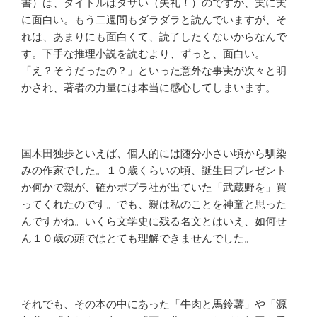
書）は、タイトルはダサい（失礼！）のですが、実に実
に面白い。もう二週間もダラダラと読んでいますが、そ
れは、あまりにも面白くて、読了したくないからなんで
す。下手な推理小説を読むより、ずっと、面白い。
「え？そうだったの？」といった意外な事実が次々と明
かされ、著者の力量には本当に感心してしまいます。
国木田独歩といえば、個人的には随分小さい頃から馴染
みの作家でした。１０歳くらいの頃、誕生日プレゼント
か何かで親が、確かポプラ社が出ていた「武蔵野を」買
ってくれたのです。でも、親は私のことを神童と思った
んですかね。いくら文学史に残る名文とはいえ、如何せ
ん１０歳の頭ではとても理解できませんでした。
それでも、その本の中にあった「牛肉と馬鈴薯」や「源