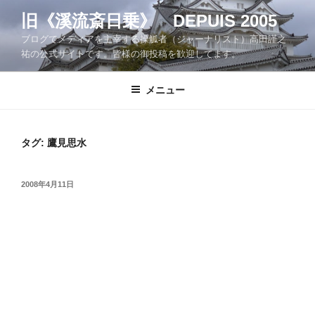
コ
旧《溪流斎日乗》 DEPUIS 2005
ン
ブログでメディアを主宰する操觚者（ジャーナリスト）高田謹之
テ
祐の公式サイトです。皆様の御投稿を歓迎してます。
ン
ツ
メニュー
へ
ス
キ
ッ
タグ:
鷹見思水
プ
投
2008年4月11日
稿
日: