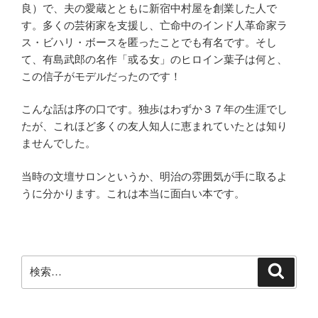
良）で、夫の愛蔵とともに新宿中村屋を創業した人で
す。多くの芸術家を支援し、亡命中のインド人革命家ラ
ス・ビハリ・ボースを匿ったことでも有名です。そし
て、有島武郎の名作「或る女」のヒロイン葉子は何と、
この信子がモデルだったのです！
こんな話は序の口です。独歩はわずか３７年の生涯でし
たが、これほど多くの友人知人に恵まれていたとは知り
ませんでした。
当時の文壇サロンというか、明治の雰囲気が手に取るよ
うに分かります。これは本当に面白い本です。
検
検
索
索: