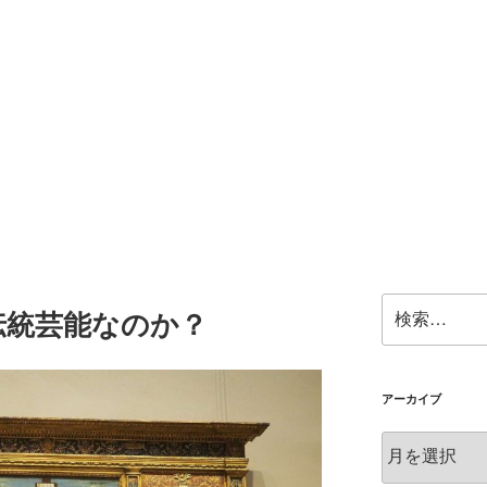
検
伝統芸能なのか？
索:
アーカイブ
ア
ー