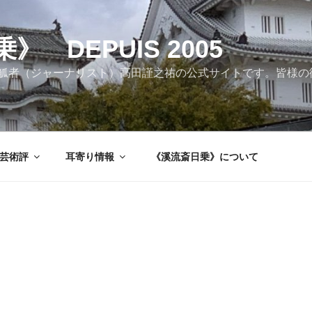
 DEPUIS 2005
觚者（ジャーナリスト）高田謹之祐の公式サイトです。皆様の
芸術評
耳寄り情報
《溪流斎日乗》について