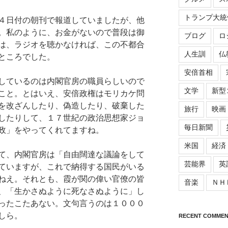
トランプ大統
４日付の朝刊で報道していましたが、他
。私のように、お金がないので普段は御
ブログ
ロ
は、ラジオを聴かなければ、この不都合
人生訓
仏
ところでした。
安倍首相
しているのは内閣官房の職員らしいので
文学
新型
こと。とはいえ、安倍政権はモリカケ問
を改ざんしたり、偽造したり、破棄した
旅行
映画
したりして、１７世紀の政治思想家ジョ
毎日新聞
政」をやってくれてますね。
米国
経済
て、内閣官房は「自由闊達な議論をして
芸能界
英
ていますが、これで納得する国民がいる
ねえ。それとも、霞が関の偉い官僚の皆
音楽
ＮＨ
、「生かさぬように死なさぬように」し
ったこたあない。文句言うのは１０００
しら。
RECENT COMMEN