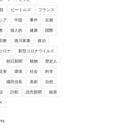
領
ビートルズ
フランス
シア
中国
事件
京都
教
個人的
健康
国際
宗教
徳川家康
政治
コロナ
新型コロナウイルス
朝日新聞
植物
歴史人
災害
環境
社会
科学
織田信長
美術
自然
語
詐欺
読売新聞
銀座
Ｋ
TS