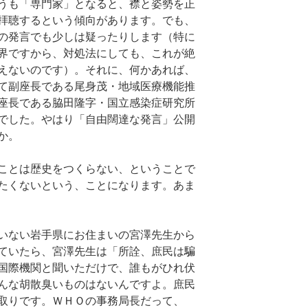
うも「専門家」となると、襟と姿勢を正
拝聴するという傾向があります。でも、
の発言でも少しは疑ったりします（特に
界ですから、対処法にしても、これが絶
えないのです）。それに、何かあれば、
て副座長である尾身茂・地域医療機能推
座長である脇田隆字・国立感染症研究所
でした。やはり「自由闊達な発言」公開
か。
ことは歴史をつくらない、ということで
たくないという、ことになります。あま
いない岩手県にお住まいの宮澤先生から
ていたら、宮澤先生は「所詮、庶民は騙
国際機関と聞いただけで、誰もがひれ伏
んな胡散臭いものはないんですよ。庶民
取りです。ＷＨＯの事務局長だって、