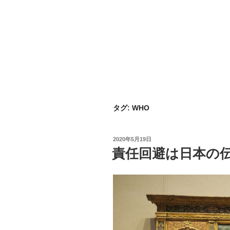
タグ:
WHO
投
2020年5月19日
稿
責任回避は日本の
日: