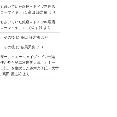
ゲも歩いていた銀座＝ドイツ料理店
「ローマイヤ」
に
高田 謹之祐
より
ゲも歩いていた銀座＝ドイツ料理店
「ローマイヤ」
に
でんすけ
より
談、その後
に
高田 謹之祐
より
談、その後
に
鞍馬天狗
より
ウザー、ピエール＝イヴ・ドンゼ編
公使が見た第二次世界大戦―カミー
の日記」を翻訳した鈴木光子氏＝大学
に
高田 謹之祐
より