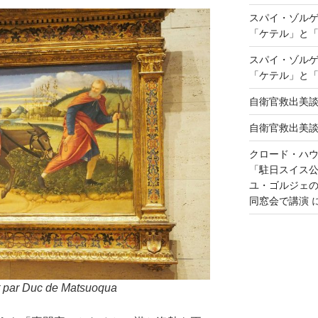
スパイ・ゾル
「ケテル」と
スパイ・ゾル
「ケテル」と
自衛官救出美
自衛官救出美
クロード・ハ
「駐日スイス
ユ・ゴルジェ
同窓会で講演
t par Duc de Matsuoqua