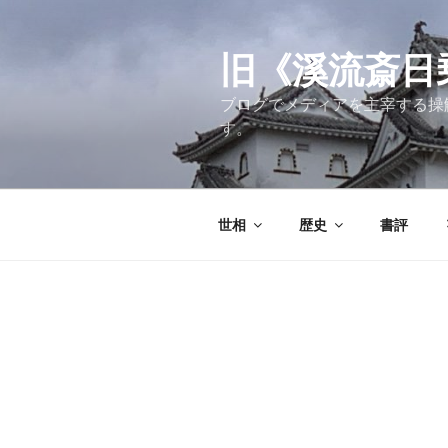
コ
ン
テ
旧《溪流斎日乗》
ン
ブログでメディアを主宰する操
ツ
す。
へ
ス
キ
ッ
世相
歴史
書評
プ