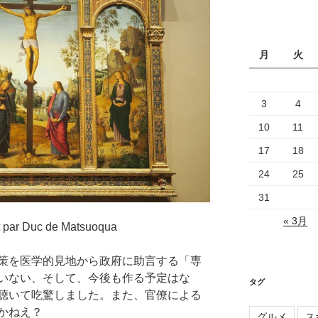
カ
イ
ブ
月
火
3
4
10
11
17
18
24
25
31
« 3月
t par Duc de Matsuoqua
策を医学的見地から政府に助言する「専
いない、そして、今後も作る予定はな
タグ
聴いて吃驚しました。また、官僚による
かねえ？
グルメ
ス