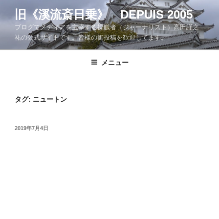
コ
旧《溪流斎日乗》 DEPUIS 2005
ン
ブログでメディアを主宰する操觚者（ジャーナリスト）高田謹之
テ
祐の公式サイトです。皆様の御投稿を歓迎してます。
ン
ツ
メニュー
へ
ス
キ
ッ
タグ:
ニュートン
プ
投
2019年7月4日
稿
日: