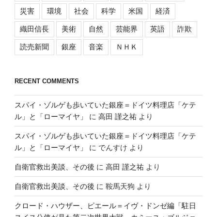
災害
環境
社会
科学
米国
経済
織田信長
美術
自然
芸能界
英語
詐欺
読売新聞
銀座
音楽
ＮＨＫ
RECENT COMMENTS
スパイ・ゾルゲも歩いていた銀座＝ドイツ料理店「ケテ
ル」と「ローマイヤ」
に
高田 謹之祐
より
スパイ・ゾルゲも歩いていた銀座＝ドイツ料理店「ケテ
ル」と「ローマイヤ」
に
でんすけ
より
自衛官救出美談、その後
に
高田 謹之祐
より
自衛官救出美談、その後
に
鞍馬天狗
より
クロード・ハウザー、ピエール＝イヴ・ドンゼ編「駐日