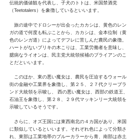
伝統的価値観を代表し、子犬のトトは、米国禁酒党
（Teetotalers）を象徴しているといいます。
旅の途中でドロシーが出会ったカカシは、黄色のレン
ガの道で何度も転ぶことから、カカシは、金本位制（黄
色のレンガ道）によってデフレに苦しんだ農民の象徴。
ハートがないブリキの木こりは、工業労働者を意味し、
臆病なライオンは、民主党大統領候補のブライアンのこ
とだといいます。
このほか、東の悪い魔女は、農民を圧迫するウォール
街の金融や工業界を象徴し、第２５、２７代クリーブラ
ンド大統領を示唆し、 西の悪い魔女は、西部の鉄道王、
石油王を象徴し、第２８、２９代マッキンリー大統領を
示唆しているそうです。
さらに、オズ王国には東西南北の４カ国があり、米国
に類似しているといいます。それぞれ色によって分類さ
れ、東部は工業地帯のブルーカラーから青、南部は赤土