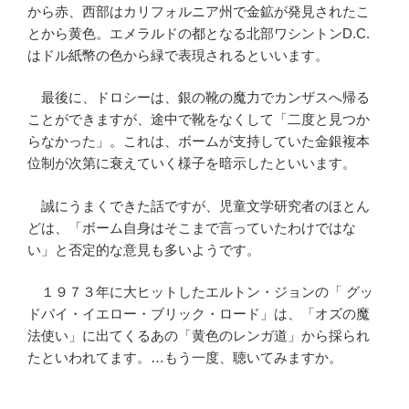
から赤、西部はカリフォルニア州で金鉱が発見されたこ
とから黄色。エメラルドの都となる北部ワシントンD.C.
はドル紙幣の色から緑で表現されるといいます。
最後に、ドロシーは、銀の靴の魔力でカンザスへ帰る
ことができますが、途中で靴をなくして「二度と見つか
らなかった」。これは、ボームが支持していた金銀複本
位制が次第に衰えていく様子を暗示したといいます。
誠にうまくできた話ですが、児童文学研究者のほとん
どは、「ボーム自身はそこまで言っていたわけではな
い」と否定的な意見も多いようです。
１９７３年に大ヒットしたエルトン・ジョンの「 グッ
ドバイ・イエロー・ブリック・ロード」は、「オズの魔
法使い」に出てくるあの「黄色のレンガ道」から採られ
たといわれてます。…もう一度、聴いてみますか。