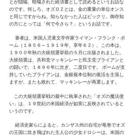
とが隠喩、暗喩された経済書として読めるというお話な
のです。何しろ、オズＯＺとは、金の重量の単位オンス
と同じですからね。知らなかった人はビックリ。御存知
の方にとっては「何で今さら？」というお話です。
著者は、米国人児童文学作家ライマン・フランク・ボ
ーム（１８５６～１９１９年、享年６２）。この本は、
１９００年秋の大統領選挙前の５月に出版されました。
大統領選は、共和党マッキンレーと民主党ブライアンと
の闘いで、１８９６年に次ぎ、二度目です。 ボームが支
持していたブライアンは、金銀複本位制の復活を主張し
ますが、またも敗れて、マッキンレーが再選します。
この大統領選挙戦の最中に執筆された「オズの魔法使
い」は、１９世紀の米国経済が如実に反映されていると
いうのです。
経済史家らによると、カンザス州の自宅が竜巻でオズ
の王国に吹き飛ばれた主人公の少女ドロシーは、米国の