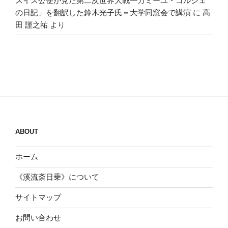
スイス公使が見た第二次世界大戦―カミーユ・ゴルジェ
の日記」を翻訳した鈴木光子氏＝大学同窓会で講演
に
高
田 謹之祐
より
ABOUT
ホーム
《溪流斎日乗》について
サイトマップ
お問い合わせ