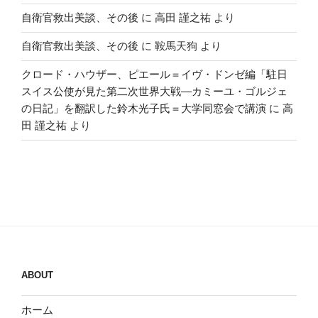
自衛官救出美談、その後
に
高田 謹之祐
より
自衛官救出美談、その後
に
鞍馬天狗
より
クロード・ハウザー、ピエール＝イヴ・ドンゼ編「駐日
スイス公使が見た第二次世界大戦―カミーユ・ゴルジェ
の日記」を翻訳した鈴木光子氏＝大学同窓会で講演
に
高
田 謹之祐
より
ABOUT
ホーム