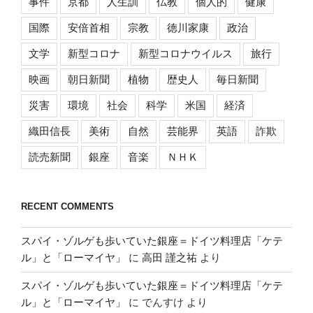
事件
京都
人生訓
仏教
個人的
健康
国際
安倍首相
宗教
徳川家康
政治
文学
新型コロナ
新型コロナウイルス
旅行
映画
朝日新聞
植物
歴史人
毎日新聞
災害
環境
社会
科学
米国
経済
織田信長
美術
自然
芸能界
英語
詐欺
読売新聞
銀座
音楽
ＮＨＫ
RECENT COMMENTS
スパイ・ゾルゲも歩いていた銀座＝ドイツ料理店「ケテ
ル」と「ローマイヤ」
に
高田 謹之祐
より
スパイ・ゾルゲも歩いていた銀座＝ドイツ料理店「ケテ
ル」と「ローマイヤ」
に
でんすけ
より