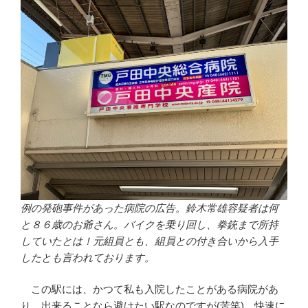
例の発砲事件があった病院の広告。鈴木常雄容疑者は何
と８６歳のお爺さん。バイクを乗り回し、拳銃まで所持
していたとは！元組員とも、組員との付き合いから入手
したとも言われております。
この駅には、かつて私も入院したことがある病院があ
り、出来ることなら避けたい駅なのですが(苦笑)、快速に