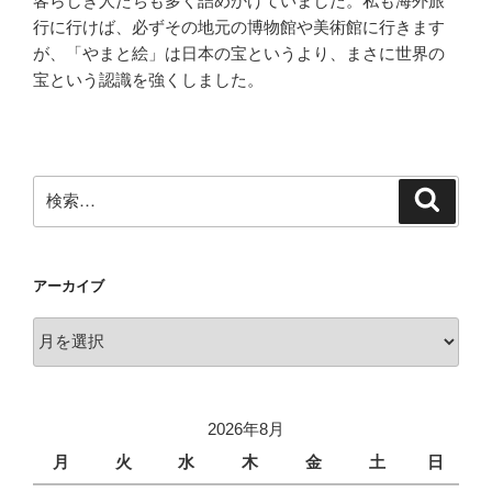
客らしき人たちも多く詰めかけていました。私も海外旅
行に行けば、必ずその地元の博物館や美術館に行きます
が、「やまと絵」は日本の宝というより、まさに世界の
宝という認識を強くしました。
検
検
索
索:
アーカイブ
ア
ー
カ
イ
2026年8月
ブ
月
火
水
木
金
土
日