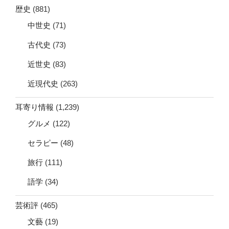
歴史
(881)
中世史
(71)
古代史
(73)
近世史
(83)
近現代史
(263)
耳寄り情報
(1,239)
グルメ
(122)
セラピー
(48)
旅行
(111)
語学
(34)
芸術評
(465)
文藝
(19)