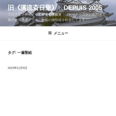
コ
旧《溪流斎日乗》 DEPUIS 2005
ン
ブログでメディアを主宰する操觚者（ジャーナリスト）高田謹之
テ
祐の公式サイトです。皆様の御投稿を歓迎してます。
ン
ツ
メニュー
へ
ス
キ
ッ
タグ:
一遍聖絵
プ
投
2023年11月4日
稿
日: