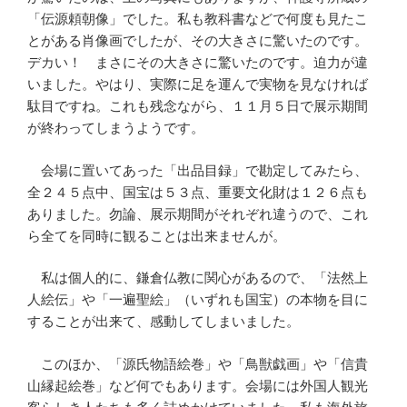
「伝源頼朝像」でした。私も教科書などで何度も見たこ
とがある肖像画でしたが、その大きさに驚いたのです。
デカい！ まさにその大きさに驚いたのです。迫力が違
いました。やはり、実際に足を運んで実物を見なければ
駄目ですね。これも残念ながら、１１月５日で展示期間
が終わってしまうようです。
会場に置いてあった「出品目録」で勘定してみたら、
全２４５点中、国宝は５３点、重要文化財は１２６点も
ありました。勿論、展示期間がそれぞれ違うので、これ
ら全てを同時に観ることは出来ませんが。
私は個人的に、鎌倉仏教に関心があるので、「法然上
人絵伝」や「一遍聖絵」（いずれも国宝）の本物を目に
することが出来て、感動してしまいました。
このほか、「源氏物語絵巻」や「鳥獣戯画」や「信貴
山縁起絵巻」など何でもあります。会場には外国人観光