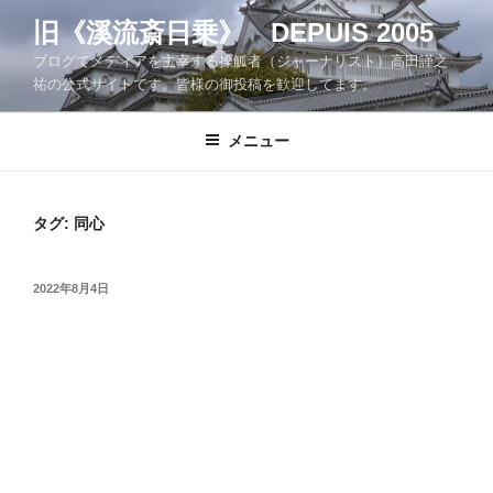
コ
旧《溪流斎日乗》 DEPUIS 2005
ン
ブログでメディアを主宰する操觚者（ジャーナリスト）高田謹之
テ
祐の公式サイトです。皆様の御投稿を歓迎してます。
ン
ツ
メニュー
へ
ス
キ
ッ
タグ:
同心
プ
投
2022年8月4日
稿
日: