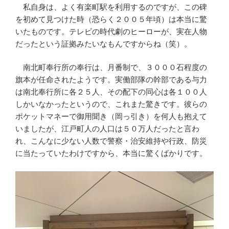
私自身は、よく有楽町駅を利用するのですが、この碑
を初めて見つけた時（恐らく２００５年頃）は本当に驚
いたものです。テレビの時代劇のヒーローが、実在人物
だったという証拠みたいなもんですからね（笑）。
南北町奉行所の奉行は、月番制で、３０００石程度の
旗本が任命されたようです。実働部隊の幹部である与力
は南北奉行所に各２５人、その配下の同心は各１００人
しかいなかったというので、これまた驚きです。彼らの
ポケットマネーで御用聞き（岡っ引き）を何人も抱えて
いましたが、江戸町人の人口は５０万人だったと言わ
れ、こんなに少ない人数で警察・治安維持や行政、防災
に当たっていたわけですから、本当に驚くばかりです。