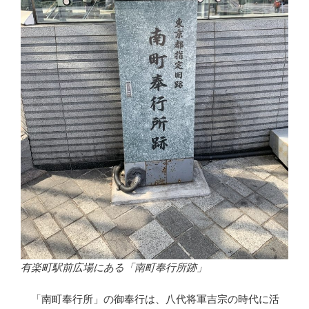
有楽町駅前広場にある「南町奉行所跡」
「南町奉行所」の御奉行は、八代将軍吉宗の時代に活