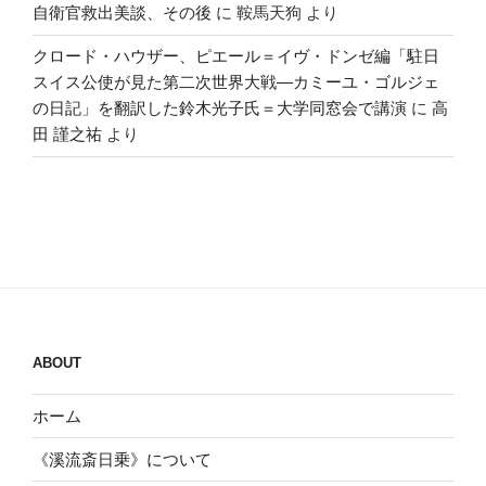
自衛官救出美談、その後
に
鞍馬天狗
より
クロード・ハウザー、ピエール＝イヴ・ドンゼ編「駐日
スイス公使が見た第二次世界大戦―カミーユ・ゴルジェ
の日記」を翻訳した鈴木光子氏＝大学同窓会で講演
に
高
田 謹之祐
より
ABOUT
ホーム
《溪流斎日乗》について