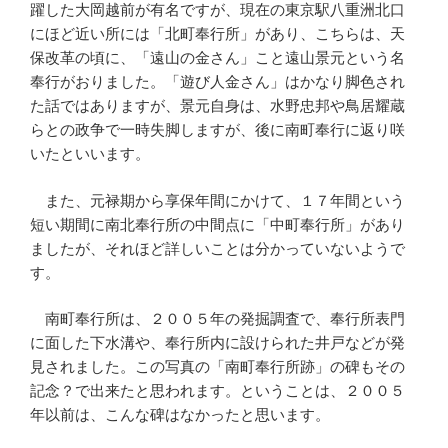
躍した大岡越前が有名ですが、現在の東京駅八重洲北口
にほど近い所には「北町奉行所」があり、こちらは、天
保改革の頃に、「遠山の金さん」こと遠山景元という名
奉行がおりました。「遊び人金さん」はかなり脚色され
た話ではありますが、景元自身は、水野忠邦や鳥居耀蔵
らとの政争で一時失脚しますが、後に南町奉行に返り咲
いたといいます。
また、元禄期から享保年間にかけて、１７年間という
短い期間に南北奉行所の中間点に「中町奉行所」があり
ましたが、それほど詳しいことは分かっていないようで
す。
南町奉行所は、２００５年の発掘調査で、奉行所表門
に面した下水溝や、奉行所内に設けられた井戸などが発
見されました。この写真の「南町奉行所跡」の碑もその
記念？で出来たと思われます。ということは、２００５
年以前は、こんな碑はなかったと思います。