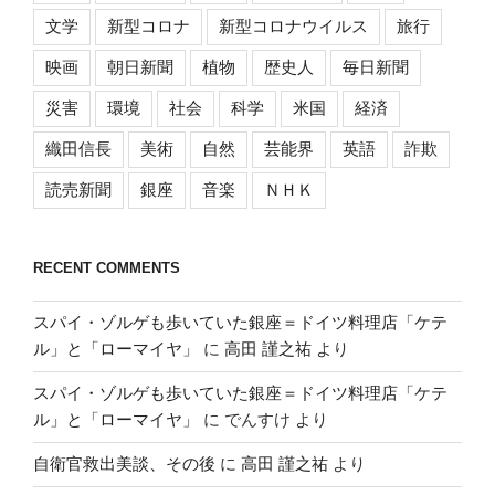
文学
新型コロナ
新型コロナウイルス
旅行
映画
朝日新聞
植物
歴史人
毎日新聞
災害
環境
社会
科学
米国
経済
織田信長
美術
自然
芸能界
英語
詐欺
読売新聞
銀座
音楽
ＮＨＫ
RECENT COMMENTS
スパイ・ゾルゲも歩いていた銀座＝ドイツ料理店「ケテ
ル」と「ローマイヤ」
に
高田 謹之祐
より
スパイ・ゾルゲも歩いていた銀座＝ドイツ料理店「ケテ
ル」と「ローマイヤ」
に
でんすけ
より
自衛官救出美談、その後
に
高田 謹之祐
より