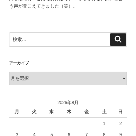
う声が聞こえてきました（笑）。
検
検
索
索:
アーカイブ
ア
ー
カ
イ
2026年8月
ブ
月
火
水
木
金
土
日
1
2
3
4
5
6
7
8
9