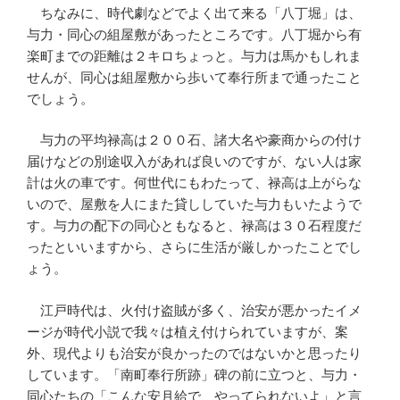
ちなみに、時代劇などでよく出て来る「八丁堀」は、
与力・同心の組屋敷があったところです。八丁堀から有
楽町までの距離は２キロちょっと。与力は馬かもしれま
せんが、同心は組屋敷から歩いて奉行所まで通ったこと
でしょう。
与力の平均禄高は２００石、諸大名や豪商からの付け
届けなどの別途収入があれば良いのですが、ない人は家
計は火の車です。何世代にもわたって、禄高は上がらな
いので、屋敷を人にまた貸ししていた与力もいたようで
す。与力の配下の同心ともなると、禄高は３０石程度だ
ったといいますから、さらに生活が厳しかったことでし
ょう。
江戸時代は、火付け盗賊が多く、治安が悪かったイメ
ージが時代小説で我々は植え付けられていますが、案
外、現代よりも治安が良かったのではないかと思ったり
しています。「南町奉行所跡」碑の前に立つと、与力・
同心たちの「こんな安月給で、やってられないよ」と言