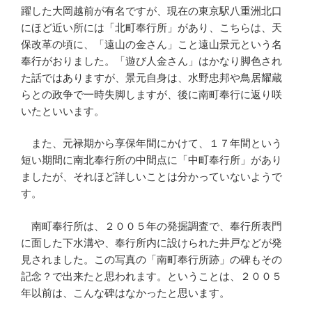
躍した大岡越前が有名ですが、現在の東京駅八重洲北口
にほど近い所には「北町奉行所」があり、こちらは、天
保改革の頃に、「遠山の金さん」こと遠山景元という名
奉行がおりました。「遊び人金さん」はかなり脚色され
た話ではありますが、景元自身は、水野忠邦や鳥居耀蔵
らとの政争で一時失脚しますが、後に南町奉行に返り咲
いたといいます。
また、元禄期から享保年間にかけて、１７年間という
短い期間に南北奉行所の中間点に「中町奉行所」があり
ましたが、それほど詳しいことは分かっていないようで
す。
南町奉行所は、２００５年の発掘調査で、奉行所表門
に面した下水溝や、奉行所内に設けられた井戸などが発
見されました。この写真の「南町奉行所跡」の碑もその
記念？で出来たと思われます。ということは、２００５
年以前は、こんな碑はなかったと思います。