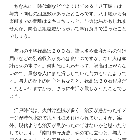
ちなみに、時代劇などでよく出て来る「八丁堀」は、
与力・同心の組屋敷があったところです。八丁堀から有
楽町までの距離は２キロちょっと。与力は馬かもしれま
せんが、同心は組屋敷から歩いて奉行所まで通ったこと
でしょう。
与力の平均禄高は２００石、諸大名や豪商からの付け
届けなどの別途収入があれば良いのですが、ない人は家
計は火の車です。何世代にもわたって、禄高は上がらな
いので、屋敷を人にまた貸ししていた与力もいたようで
す。与力の配下の同心ともなると、禄高は３０石程度だ
ったといいますから、さらに生活が厳しかったことでし
ょう。
江戸時代は、火付け盗賊が多く、治安が悪かったイメ
ージが時代小説で我々は植え付けられていますが、案
外、現代よりも治安が良かったのではないかと思ったり
しています。「南町奉行所跡」碑の前に立つと、与力・