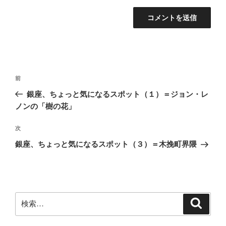
投
前
前
稿
の
銀座、ちょっと気になるスポット（１）＝ジョン・レ
ナ
投
ノンの「樹の花」
ビ
稿
ゲ
次
次
の
ー
銀座、ちょっと気になるスポット（３）＝木挽町界隈
投
シ
稿
ョ
ン
検
検
索
索: