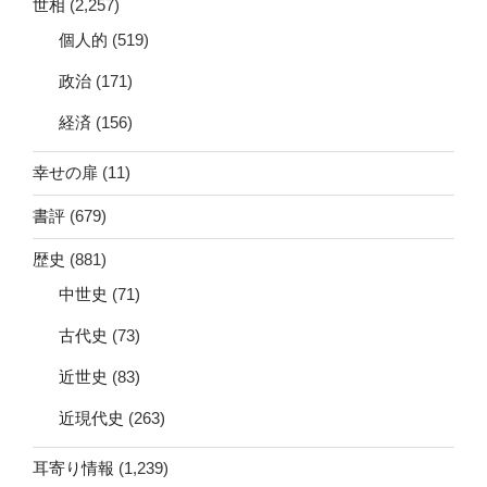
世相
(2,257)
個人的
(519)
政治
(171)
経済
(156)
幸せの扉
(11)
書評
(679)
歴史
(881)
中世史
(71)
古代史
(73)
近世史
(83)
近現代史
(263)
耳寄り情報
(1,239)