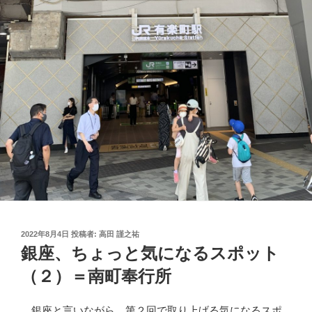
投
2022年8月4日
投稿者:
高田 謹之祐
稿
銀座、ちょっと気になるスポット
日:
（２）＝南町奉行所
銀座と言いながら、第２回で取り上げる気になるスポ