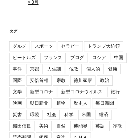
« 3月
タグ
グルメ
スポーツ
セラピー
トランプ大統領
ビートルズ
フランス
ブログ
ロシア
中国
事件
京都
人生訓
仏教
個人的
健康
国際
安倍首相
宗教
徳川家康
政治
文学
新型コロナ
新型コロナウイルス
旅行
映画
朝日新聞
植物
歴史人
毎日新聞
災害
環境
社会
科学
米国
経済
織田信長
美術
自然
芸能界
英語
詐欺
読売新聞
銀座
音楽
ＮＨＫ