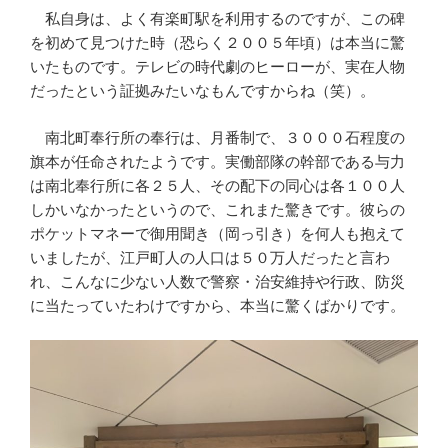
私自身は、よく有楽町駅を利用するのですが、この碑
を初めて見つけた時（恐らく２００５年頃）は本当に驚
いたものです。テレビの時代劇のヒーローが、実在人物
だったという証拠みたいなもんですからね（笑）。
南北町奉行所の奉行は、月番制で、３０００石程度の
旗本が任命されたようです。実働部隊の幹部である与力
は南北奉行所に各２５人、その配下の同心は各１００人
しかいなかったというので、これまた驚きです。彼らの
ポケットマネーで御用聞き（岡っ引き）を何人も抱えて
いましたが、江戸町人の人口は５０万人だったと言わ
れ、こんなに少ない人数で警察・治安維持や行政、防災
に当たっていたわけですから、本当に驚くばかりです。