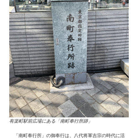
有楽町駅前広場にある「南町奉行所跡」
「南町奉行所」の御奉行は、八代将軍吉宗の時代に活