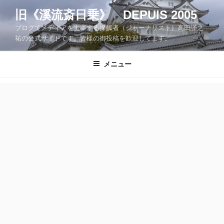
コ
旧《溪流斎日乗》 DEPUIS 2005
ン
ブログでメディアを主宰する操觚者（ジャーナリスト）高田謹之
テ
祐の公式サイトです。皆様の御投稿を歓迎してます。
ン
ツ
メニュー
へ
ス
キ
ッ
プ