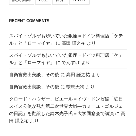
RECENT COMMENTS
スパイ・ゾルゲも歩いていた銀座＝ドイツ料理店「ケテ
ル」と「ローマイヤ」
に
高田 謹之祐
より
スパイ・ゾルゲも歩いていた銀座＝ドイツ料理店「ケテ
ル」と「ローマイヤ」
に
でんすけ
より
自衛官救出美談、その後
に
高田 謹之祐
より
自衛官救出美談、その後
に
鞍馬天狗
より
クロード・ハウザー、ピエール＝イヴ・ドンゼ編「駐日
スイス公使が見た第二次世界大戦―カミーユ・ゴルジェ
の日記」を翻訳した鈴木光子氏＝大学同窓会で講演
に
高
田 謹之祐
より