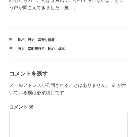
同心たちの「こんな安月給で、やってられないよ」と言
う声が聞こえてきました（笑）。
カ
世相
、
歴史
、
耳寄り情報
テ
タ
与力
、
南町奉行所
、
同心
、
旗本
ゴ
グ
リ
ー
コメントを残す
メールアドレスが公開されることはありません。
※
が付
いている欄は必須項目です
コメント
※