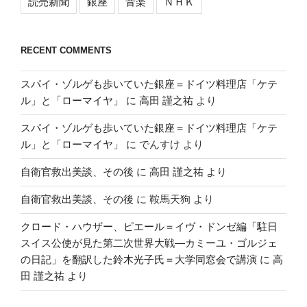
読売新聞
銀座
音楽
ＮＨＫ
RECENT COMMENTS
スパイ・ゾルゲも歩いていた銀座＝ドイツ料理店「ケテ
ル」と「ローマイヤ」
に
高田 謹之祐
より
スパイ・ゾルゲも歩いていた銀座＝ドイツ料理店「ケテ
ル」と「ローマイヤ」
に
でんすけ
より
自衛官救出美談、その後
に
高田 謹之祐
より
自衛官救出美談、その後
に
鞍馬天狗
より
クロード・ハウザー、ピエール＝イヴ・ドンゼ編「駐日
スイス公使が見た第二次世界大戦―カミーユ・ゴルジェ
の日記」を翻訳した鈴木光子氏＝大学同窓会で講演
に
高
田 謹之祐
より