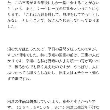
た、この三者が６６年後にしか一堂に会することがない
としたら、まさしく一生に一度の展覧会ということにな
ります。「これは万難を排して、無理をしてでも行くし
かない」ということで、皆さんを代表して行って参りま
した。
混むのが嫌だったので、平日の昼間を狙ったのですが、
すごい混雑でした。特に宗達の国宝の前は、三重の人だ
かりです。幸運にも私は普通の人より頭一つ背が高いの
で、後ろからでも良く見えたのですが、やっぱり、人に
ぶつかっても謝りもしないし、日本人はエチケット知ら
ずで嫌ですね。
宗達の作品は想像していたより、意外と小さかったで
す。（１５４．５×１６９．８cm）宗達は生没年不詳な