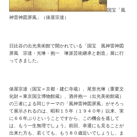
国宝「風
神雷神図屏風」（俵屋宗達）
日比谷の出光美術館で開かれている「国宝 風神雷神図
屏風 宗達・光琳・抱一 琳派芸術継承と創造」展に行
ってきました。
俵屋宗達（国宝＝京都・建仁寺蔵）、尾形光琳（重要文
化財＝東京国立博物館蔵）、酒井抱一（出光美術館蔵）
の三者による同じテーマの「風神雷神図屏風」がそろっ
て展示されるのは、昭和１５年（１９４０年）以来、実
に６６年ぶりということですから、この機会を逃して
は、もう一生無理でしょう。前回、幸運にも見ることが
出来た方も、若くても、もう８０歳近いでしょうし、ま