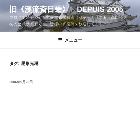
コ
旧《溪流斎日乗》 DEPUIS 2005
ン
ブログでメディアを主宰する操觚者（ジャーナリスト）高田謹之
テ
祐の公式サイトです。皆様の御投稿を歓迎してます。
ン
ツ
メニュー
へ
ス
キ
ッ
タグ:
尾形光琳
プ
投
2006年9月22日
稿
日: