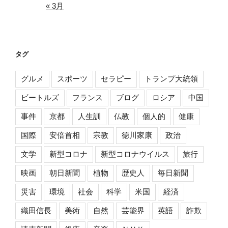
« 3月
タグ
グルメ
スポーツ
セラピー
トランプ大統領
ビートルズ
フランス
ブログ
ロシア
中国
事件
京都
人生訓
仏教
個人的
健康
国際
安倍首相
宗教
徳川家康
政治
文学
新型コロナ
新型コロナウイルス
旅行
映画
朝日新聞
植物
歴史人
毎日新聞
災害
環境
社会
科学
米国
経済
織田信長
美術
自然
芸能界
英語
詐欺