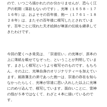
ので、いつごろ描かれたのか分かりませんが、恐らく江
戸の初期（落款もないのです）。光琳（１６５８－１７
１６年）は、およそその百年後、抱一（１７６１－１８
２８年）は、またその百年後に模写したとされていま
す。百年ごとに現れた天才絵師が琳派の伝統を継承して
きたわけです。
今回の驚くべき発見は、「宗達狂い」の光琳が、原本の
上に薄紙を載せてなぞった、ということが判明していま
す。まさしく模写というより複写そのものです。もちろ
ん、その上に、光琳自身のオリジナリティーを加えてい
ます。姫路藩主の弟であった抱一は、宗達の存在を知ら
なかったらしく、光琳が宗達に思い入れした以上に光琳
にのめり込んで、模写しています。面白いことに、雷神
の指が５本ではなくて、わざと４本に描いているので
す。