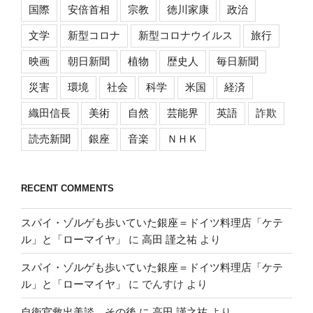
国際
安倍首相
宗教
徳川家康
政治
文学
新型コロナ
新型コロナウイルス
旅行
映画
朝日新聞
植物
歴史人
毎日新聞
災害
環境
社会
科学
米国
経済
織田信長
美術
自然
芸能界
英語
詐欺
読売新聞
銀座
音楽
ＮＨＫ
RECENT COMMENTS
スパイ・ゾルゲも歩いていた銀座＝ドイツ料理店「ケテ
ル」と「ローマイヤ」
に
高田 謹之祐
より
スパイ・ゾルゲも歩いていた銀座＝ドイツ料理店「ケテ
ル」と「ローマイヤ」
に
でんすけ
より
自衛官救出美談、その後
に
高田 謹之祐
より