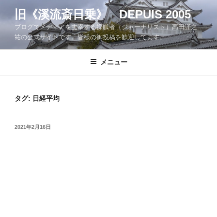
コ
旧《溪流斎日乗》 DEPUIS 2005
ン
ブログでメディアを主宰する操觚者（ジャーナリスト）高田謹之
テ
祐の公式サイトです。皆様の御投稿を歓迎してます。
ン
ツ
メニュー
へ
ス
キ
ッ
タグ:
日経平均
プ
投
2021年2月16日
稿
日: