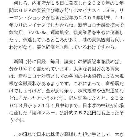
何しろ、内閣府が１５日に発表した２０２０年の１年
間のＧＤＰの実質伸び率が前年比マイナス４．８％。リ
ーマン・ショックが起きた翌年の２００９年以来、１１
年ぶりのマイナスでしたからね。新型コロナ感染拡大で
飲食店、アパレル、運輸航空、観光業界を中心に倒産し
たり、低迷しているところが多く、巷の景気観測も良い
わけがなく、実体経済と乖離しているわけですから。
新聞（特に日経、毎日、読売）の解説記事を読めば、
分かりやすく書かれています。大きな要因となる背景
は、新型コロナ対策としての各国の中央銀行による大規
模な金融緩和があるようです。これによって、富裕層だ
けでしょうけど、金があり余り、株式投資や仮想通貨な
どに向かったというのです。野村証券によると、２０２
０年３月から２１年１月中旬まで。日米欧の中銀が市場
に流した「緩和マネー」は計
約７５２兆円
にも上ったそ
うです。
この流れで日本の株価が高騰した担い手として、大き