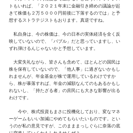
トもいれば、「２０２１年末に金融引き締めの議論が起
きて株価も２万５０００円前後に下落するのでは」と予
想するストラテジストもおります。真逆ですね。
私自身は、今の株価は、今の日本の実体経済を全く反
映していないので、「バブル」だと思っていますし、い
ずれ弾けるんじゃないかと予想しています。
大変失礼ながら、皆さんも含めて、ほとんどの国民は
株を保有していないので、「他人事」に過ぎないかもし
れませんが、年金基金が株で運用しているわけですか
ら、株が暴落すれば、年金の減額なんてのもあるかもし
れないし、「持たざる者」の庶民にも大きな影響が出る
わけです。
今や、株式投資もまさに投機化しており、変なマネ
ーゲームもいい加減にやめてもらいたいものです。とい
うのが私の意見ですが、このまままっしぐらに奈落の底
に突進していくかもしれませんぜよ。