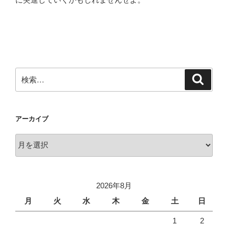
検
検
索
索:
アーカイブ
ア
ー
カ
イ
2026年8月
ブ
月
火
水
木
金
土
日
1
2