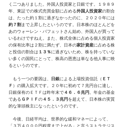
く二つありました。外国人投資家と日銀です。１９８９
年、東証での株式売買金額に占める
外国人投資家
の割合
は、たった約１割に過ぎなかったのに、２０２０年には
約７割
まで上昇したというのです。日本株のほとんどを
あのウォーレン・バフェットさん始め、外国人が買って
いるわけですねえ。また、株式全体に占める個人投資家
の保有比率は２割に満たず、日本の
家計資産
に占める株
と投信の割合は
１３％
に過ぎないため、株を持っていな
い多くの国民にとって、株高の恩恵は単なる他人事に映
るというのです。
もう一つの要因は、
日銀
による上場投資信託（
ＥＴ
Ｆ
）の購入拡大です。２０年に初めて７兆円台に達し、
日銀保有のＥＴＦは昨年末で
４６．６兆円
。年金の基金
である
ＧＰＩＦ
の
４５．３兆円
を超えて、日本株の実質
的な筆頭株主になったというのです。
今後、日経平均は、世界的な緩和マネーによって、
「３万４０００円程度まで上がる」と言うストラテジス