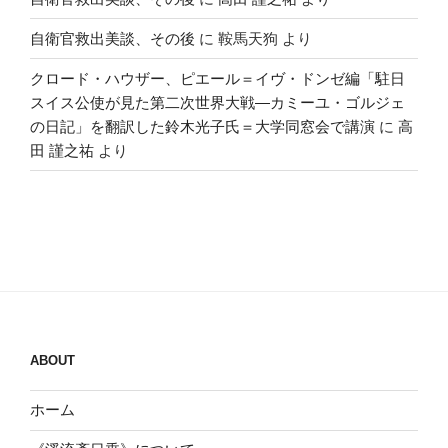
自衛官救出美談、その後
に
鞍馬天狗
より
クロード・ハウザー、ピエール＝イヴ・ドンゼ編「駐日
スイス公使が見た第二次世界大戦―カミーユ・ゴルジェ
の日記」を翻訳した鈴木光子氏＝大学同窓会で講演
に
高
田 謹之祐
より
ABOUT
ホーム