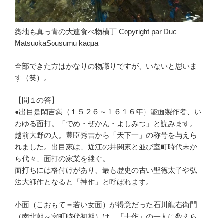
築地も真っ青の大連食べ物横丁 Copyright par Duc
MatsuokaSousumu kaqua
全部できた方はかなりの物識りですが、いないと思いま
す（笑）。
【問１の答】
●出目是閑吉満（１５２６～１６１６年）能面製作者、い
わゆる面打。「でめ・ぜかん・よしみつ」と読みます。
越前大野の人。豊臣秀吉から「天下一」の称号を与えら
れました。出目家は、近江の井関家と並び室町時代末か
ら代々、面打の家業を継ぐ。
面打ちには格付けがあり、最も歴史の古い聖徳太子や弘
法大師作となると「神作」と呼ばれます。
小面（こおもて＝若い女面）が得意だった石川龍右衛門
（南北朝～室町時代初期）は、「十作」の一人に数えら