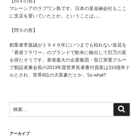
【問４の答】
マレーシアのラブワン島です。日本の某金融会社もここ
に支店を置いていたとか。ということは…。
【問５の答】
創業者李嘉誠が１９４９年にいつまでも枯れない造花を
「香港フラワー」のブランドで欧米に輸出して巨万の富
を得たそうです。香港最大の企業集団・長江実業グルー
プ創設者兼会長の2013年度世界長者番付資産は310億米ド
ルとされ、世界8位の大富豪だとか。So what?
検
検
索
索:
アーカイブ