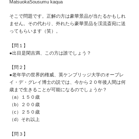
MatsuokaSousumu kaqua
そこで問題です。正解の方は豪華景品が当たるかもしれ
ません。その代わり、外れたら豪華景品を渓流斎宛に送
ってもらいます（笑）。
【問１】
●出目是閑吉満、この方は誰でしょう？
【問２】
●老年学の世界的権威、英ケンブリッジ大学のオーブレ
イ・デ・グレイ博士の説では、今から２０年後人間は何
歳まで生きることが可能になるのでしょうか？
（a）１５０歳
（b）２００歳
（c）２５０歳
（d）それ以上
【問３】