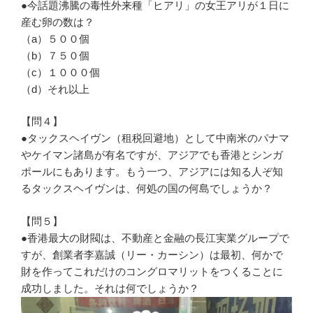
●今話題沸騰の毒性外来種「ヒアリ」の女王アリが１日に
産む卵の数は？
（a）５００個
（b）７５０個
（c）１０００個
（d）それ以上
【問４】
●タックスヘイヴン（租税回避地）として中南米のパナマ
やケイマン諸島が有名ですが、アジアでも香港とシンガ
ポールにもあります。もう一つ、アジアには知る人ぞ知
るタックスヘイヴンは、何処の国の何島でしょうか？
【問５】
●香港最大の財閥は、不動産と金融の長江実業グループで
すが、創業者李嘉誠（リー・カーシン）は最初、何かで
財を作ってこれだけのコングロマリットをつくることに
成功しました。それは何でしょうか？