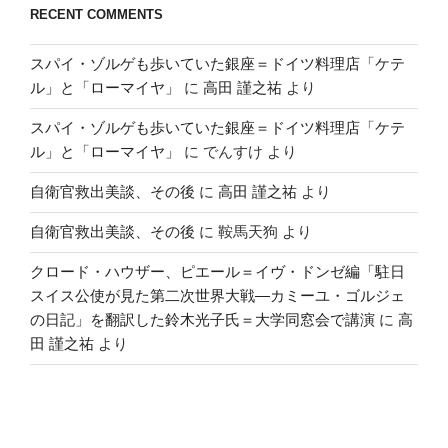
RECENT COMMENTS
スパイ・ゾルゲも歩いていた銀座＝ドイツ料理店「ケテ
ル」と「ローマイヤ」
に
高田 謹之祐
より
スパイ・ゾルゲも歩いていた銀座＝ドイツ料理店「ケテ
ル」と「ローマイヤ」
に
でんすけ
より
自衛官救出美談、その後
に
高田 謹之祐
より
自衛官救出美談、その後
に
鞍馬天狗
より
クロード・ハウザー、ピエール＝イヴ・ドンゼ編「駐日
スイス公使が見た第二次世界大戦―カミーユ・ゴルジェ
の日記」を翻訳した鈴木光子氏＝大学同窓会で講演
に
高
田 謹之祐
より