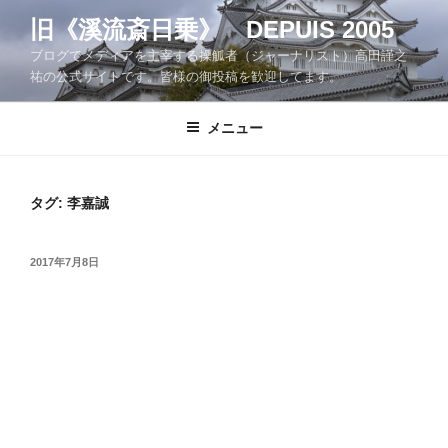
コ
旧《溪流斎日乗》 DEPUIS 2005
ン
ブログでメディアを主宰する操觚者（ジャーナリスト）高田謹之
テ
祐の公式サイトです。皆様の御投稿を歓迎してます。
ン
ツ
メニュー
へ
ス
キ
ッ
タグ:
李嘉誠
プ
投
2017年7月8日
稿
日: