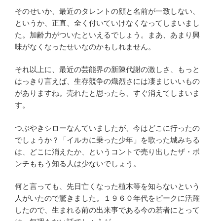
そのせいか、最近のタレントの顔と名前が一致しない、
というか、正直、全く付いていけなくなってしまいまし
た。加齢力がついたといえるでしょう。まあ、あまり興
味がなくなったせいなのかもしれません。
それ以上に、最近の芸能界の新陳代謝の激しさ、もっと
はっきり言えば、生存競争の熾烈さには凄まじいいもの
がありますね。売れたと思ったら、すぐ消えてしまいま
す。
つぶやきシローなんていましたが、今はどこに行ったの
でしょうか？「イルカに乗った少年」を歌った城みちる
は、どこに消えたか、というコントで売り出したザ・ボ
ンチももう知る人は少ないでしょう。
何と言っても、先日亡くなった植木等を知らないという
人がいたので驚きました。１９６０年代をピークに活躍
したので、生まれる前の出来事である今の若者にとって