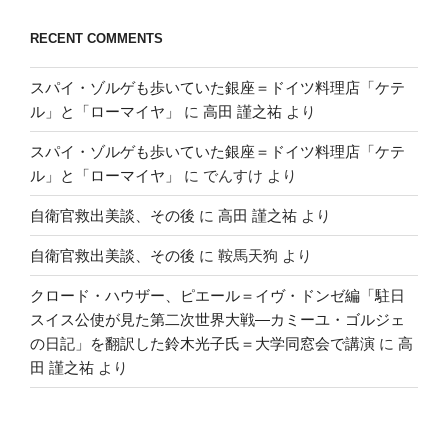
RECENT COMMENTS
スパイ・ゾルゲも歩いていた銀座＝ドイツ料理店「ケテ
ル」と「ローマイヤ」
に
高田 謹之祐
より
スパイ・ゾルゲも歩いていた銀座＝ドイツ料理店「ケテ
ル」と「ローマイヤ」
に
でんすけ
より
自衛官救出美談、その後
に
高田 謹之祐
より
自衛官救出美談、その後
に
鞍馬天狗
より
クロード・ハウザー、ピエール＝イヴ・ドンゼ編「駐日
スイス公使が見た第二次世界大戦―カミーユ・ゴルジェ
の日記」を翻訳した鈴木光子氏＝大学同窓会で講演
に
高
田 謹之祐
より