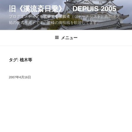
コ
旧《溪流斎日乗》 DEPUIS 2005
ン
ブログでメディアを主宰する操觚者（ジャーナリスト）高田謹之
テ
祐の公式サイトです。皆様の御投稿を歓迎してます。
ン
ツ
メニュー
へ
ス
キ
ッ
タグ:
植木等
プ
投
2007年4月16日
稿
日: