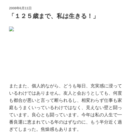
投
2008年6月11日
稿
「１２５歳まで、私は生きる！」
日:
またまた、個人的ながら、どうも毎日、充実感に浸って
いるわけではありません。友人と会おうとしても、何度
も都合が悪いと言って断られるし、相変わらず仕事も家
庭もうまくいっているわけではなく、見えない壁と闘っ
ています。良心とも闘っています。今年は私の人生で一
番良運に恵まれている年のはずなのに、もう半分近く過
ぎてしまった。焦燥感もあります。