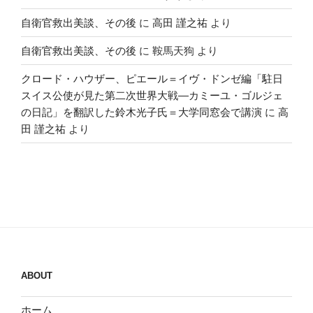
自衛官救出美談、その後
に
高田 謹之祐
より
自衛官救出美談、その後
に
鞍馬天狗
より
クロード・ハウザー、ピエール＝イヴ・ドンゼ編「駐日
スイス公使が見た第二次世界大戦―カミーユ・ゴルジェ
の日記」を翻訳した鈴木光子氏＝大学同窓会で講演
に
高
田 謹之祐
より
ABOUT
ホーム