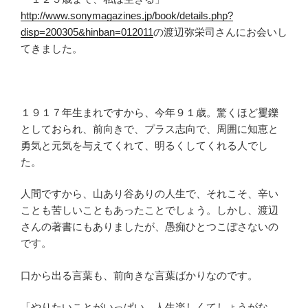
http://www.sonymagazines.jp/book/details.php?
disp=200305&hinban=012011
の渡辺弥栄司さんにお会いし
てきました。
１９１７年生まれですから、今年９１歳。驚くほど矍鑠
としておられ、前向きで、プラス志向で、周囲に知恵と
勇気と元気を与えてくれて、明るくしてくれる人でし
た。
人間ですから、山あり谷ありの人生で、それこそ、辛い
ことも苦しいこともあったことでしょう。しかし、渡辺
さんの著書にもありましたが、愚痴ひとつこぼさないの
です。
口から出る言葉も、前向きな言葉ばかりなのです。
「やりたいことがいっぱい。人生楽しくてしょうがな