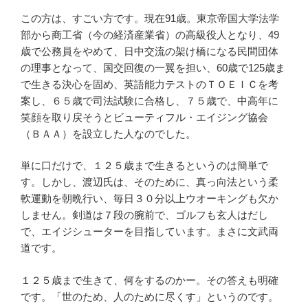
この方は、すごい方です。現在91歳。東京帝国大学法学
部から商工省（今の経済産業省）の高級役人となり、49
歳で公務員をやめて、日中交流の架け橋になる民間団体
の理事となって、国交回復の一翼を担い、60歳で125歳ま
で生きる決心を固め、英語能力テストのＴＯＥＩＣを考
案し、６５歳で司法試験に合格し、７５歳で、中高年に
笑顔を取り戻そうとビューティフル・エイジング協会
（ＢＡＡ）を設立した人なのでした。
単に口だけで、１２５歳まで生きるというのは簡単で
す。しかし、渡辺氏は、そのために、真っ向法という柔
軟運動を朝晩行い、毎日３０分以上ウオーキングも欠か
しません。剣道は７段の腕前で、ゴルフも玄人はだし
で、エイジシューターを目指しています。まさに文武両
道です。
１２５歳まで生きて、何をするのかー。その答えも明確
です。「世のため、人のために尽くす」というのです。