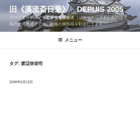
コ
旧《溪流斎日乗》 DEPUIS 2005
ン
ブログでメディアを主宰する操觚者（ジャーナリスト）高田謹之
テ
祐の公式サイトです。皆様の御投稿を歓迎してます。
ン
ツ
メニュー
へ
ス
キ
ッ
タグ:
渡辺弥栄司
プ
投
2008年6月13日
稿
日: