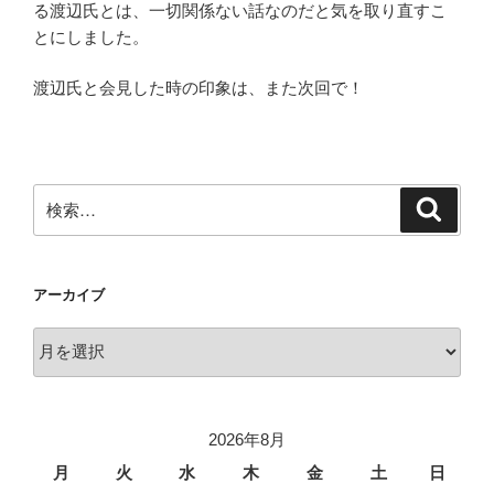
る渡辺氏とは、一切関係ない話なのだと気を取り直すこ
とにしました。
渡辺氏と会見した時の印象は、また次回で！
検
検
索
索:
アーカイブ
ア
ー
カ
イ
2026年8月
ブ
月
火
水
木
金
土
日