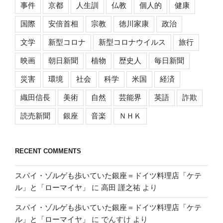
事件
京都
人生訓
仏教
個人的
健康
国際
安倍首相
宗教
徳川家康
政治
文学
新型コロナ
新型コロナウイルス
旅行
映画
朝日新聞
植物
歴史人
毎日新聞
災害
環境
社会
科学
米国
経済
織田信長
美術
自然
芸能界
英語
詐欺
読売新聞
銀座
音楽
ＮＨＫ
RECENT COMMENTS
スパイ・ゾルゲも歩いていた銀座＝ドイツ料理店「ケテ
ル」と「ローマイヤ」
に
高田 謹之祐
より
スパイ・ゾルゲも歩いていた銀座＝ドイツ料理店「ケテ
ル」と「ローマイヤ」
に
でんすけ
より