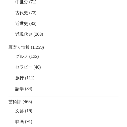
中世史
(71)
古代史
(73)
近世史
(83)
近現代史
(263)
耳寄り情報
(1,239)
グルメ
(122)
セラピー
(48)
旅行
(111)
語学
(34)
芸術評
(465)
文藝
(19)
映画
(91)