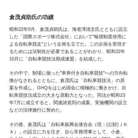
倉茂貞助氏の功績
昭和22年9月、倉茂貞助氏は、海老澤清文氏とともに設立
した「国際スポーツ株式会社」において”報償制度併用に
よる自転車競走”という企画を立てた。この企画を実現す
るためには法制化が必要であることがわかり、昭和22年
10月に「自転車競技法期成連盟」を結成した。
その中で、制場に倣った”車券付き自転車競技”への方向転
換がなされるとともに、倉茂氏は「自転車競技法」の原
案を作成し、GHQをはじめ国会に積極的に働きかけ、自
転車競技法成立の大きな原動力となった。同法が昭和23
年7月に成立すると、関連諸規則の成案、実施機関の設立
などの法律施行に努めた。
その後、倉茂氏は「自転車振興会連合会（現：(公財)ＪＫ
Ａ）」の設立に力を注ぎ、自ら常務理事として、小倉、