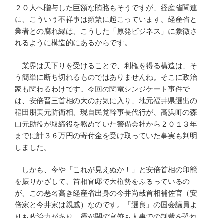
２０人へ贈与した巨額な賄賂もそうですが、経産省関連
に、こういう不祥事は頻繁に起こっています。経産省と
業者との腐れ縁は、こうした「原発ビジネス」に象徴さ
れるように構造的にあるからです。
業界は天下りを受けることで、利権を得る構造は、そ
う簡単に断ち切れるものではありませんね。そこに政治
家も関わるわけです。今回の関電シンジケート事件で
は、安倍晋三首相の大のお気に入り、地元福井県選出の
稲田朋美元防衛相、現自民党幹事長代行が、高浜町の森
山元助役が取締役を務めていた警備会社から２０１３年
までに計３６万円の寄付金を受け取っていた事実も判明
しました。
しかも、今や「これが見えぬか！」と安倍首相の印籠
を振りかざして、首相官邸で大権勢をふるっているの
が、この悪名高き経産省出身の今井尚哉首相補佐官（安
倍家と今井家は親戚）なのです。「選良」の国会議員よ
りも政治力があり、霞が関の官僚も人事での制裁を恐れ