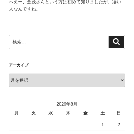
へえー、倉茂さんという方は初めて知りましたが、凄い
人なんですね。
検
検
索
索:
アーカイブ
ア
ー
カ
イ
2026年8月
ブ
月
火
水
木
金
土
日
1
2