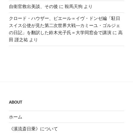
自衛官救出美談、その後
に
鞍馬天狗
より
クロード・ハウザー、ピエール＝イヴ・ドンゼ編「駐日
スイス公使が見た第二次世界大戦―カミーユ・ゴルジェ
の日記」を翻訳した鈴木光子氏＝大学同窓会で講演
に
高
田 謹之祐
より
ABOUT
ホーム
《溪流斎日乗》について