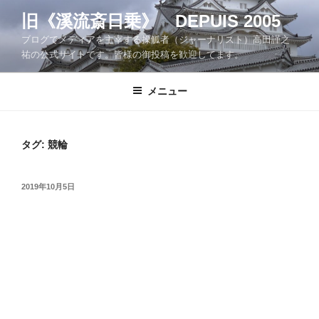
コ
旧《溪流斎日乗》 DEPUIS 2005
ン
ブログでメディアを主宰する操觚者（ジャーナリスト）高田謹之
テ
祐の公式サイトです。皆様の御投稿を歓迎してます。
ン
ツ
メニュー
へ
ス
キ
ッ
タグ:
競輪
プ
投
2019年10月5日
稿
日: