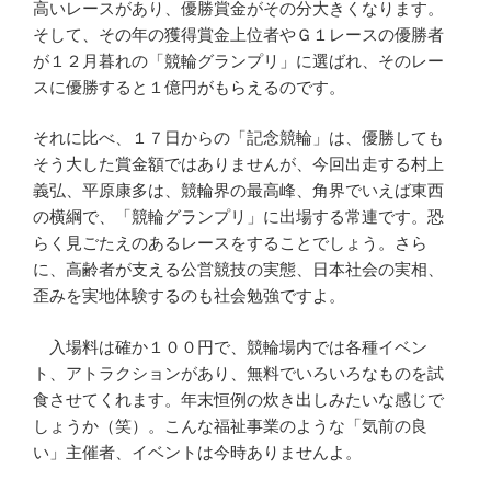
高いレースがあり、優勝賞金がその分大きくなります。
そして、その年の獲得賞金上位者やＧ１レースの優勝者
が１２月暮れの「競輪グランプリ」に選ばれ、そのレー
スに優勝すると１億円がもらえるのです。
それに比べ、１７日からの「記念競輪」は、優勝しても
そう大した賞金額ではありませんが、今回出走する村上
義弘、平原康多は、競輪界の最高峰、角界でいえば東西
の横綱で、「競輪グランプリ」に出場する常連です。恐
らく見ごたえのあるレースをすることでしょう。さら
に、高齢者が支える公営競技の実態、日本社会の実相、
歪みを実地体験するのも社会勉強ですよ。
入場料は確か１００円で、競輪場内では各種イベン
ト、アトラクションがあり、無料でいろいろなものを試
食させてくれます。年末恒例の炊き出しみたいな感じで
しょうか（笑）。こんな福祉事業のような「気前の良
い」主催者、イベントは今時ありませんよ。