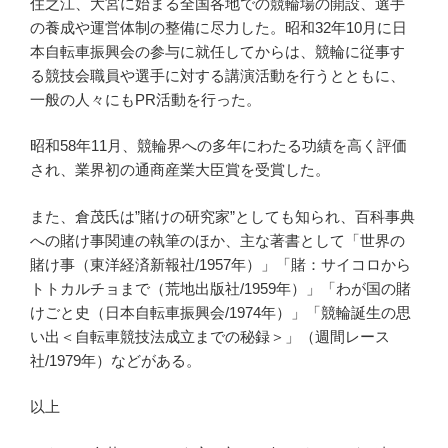
住之江、大宮に始まる全国各地での競輪場の開設、選手
の養成や運営体制の整備に尽力した。昭和32年10月に日
本自転車振興会の参与に就任してからは、競輪に従事す
る競技会職員や選手に対する講演活動を行うとともに、
一般の人々にもPR活動を行った。
昭和58年11月、競輪界への多年にわたる功績を高く評価
され、業界初の通商産業大臣賞を受賞した。
また、倉茂氏は”賭けの研究家”としても知られ、百科事典
への賭け事関連の執筆のほか、主な著書として「世界の
賭け事（東洋経済新報社/1957年）」「賭：サイコロから
トトカルチョまで（荒地出版社/1959年）」「わが国の賭
けごと史（日本自転車振興会/1974年）」「競輪誕生の思
い出＜自転車競技法成立までの秘録＞」（週間レース
社/1979年）などがある。
以上