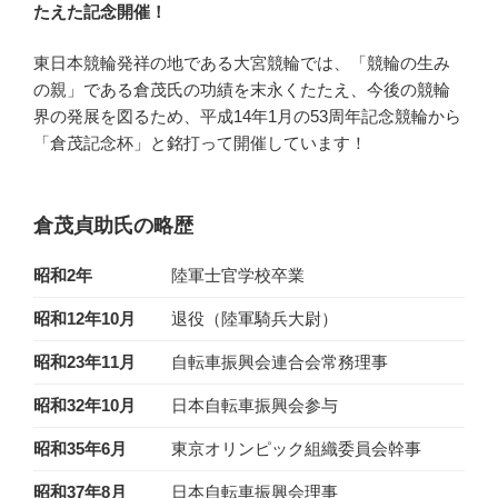
たえた記念開催！
東日本競輪発祥の地である大宮競輪では、「競輪の生み
の親」である倉茂氏の功績を末永くたたえ、今後の競輪
界の発展を図るため、平成14年1月の53周年記念競輪から
「倉茂記念杯」と銘打って開催しています！
倉茂貞助氏の略歴
昭和2年
陸軍士官学校卒業
昭和12年10月
退役（陸軍騎兵大尉）
昭和23年11月
自転車振興会連合会常務理事
昭和32年10月
日本自転車振興会参与
昭和35年6月
東京オリンピック組織委員会幹事
昭和37年8月
日本自転車振興会理事