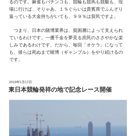
るのです。麻雀もパチンコも、競輪も競馬も競艇も、現
場に行けば、そりゃあ、１％ぐらいは貴賓席でふんぞり
返っている大金持ちがいても、９９％は貧民ですよ。
つまり、日本の賭博業界は、貧困層によって支えられ
ているわけです。一攫千金を夢見る庶民のささやかな楽
しみであるわけです。だから、毎回「オケラ」になって
も、彼らは死ぬまで賭博（ギャンブル）をやり続けるの
です。
投
2019年1月17日
稿
東日本競輪発祥の地で記念レース開催
日: