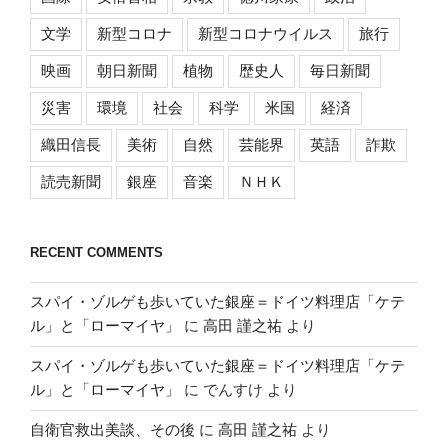
文学
新型コロナ
新型コロナウイルス
旅行
映画
朝日新聞
植物
歴史人
毎日新聞
災害
環境
社会
科学
米国
経済
織田信長
美術
自然
芸能界
英語
詐欺
読売新聞
銀座
音楽
ＮＨＫ
RECENT COMMENTS
スパイ・ゾルゲも歩いていた銀座＝ドイツ料理店「ケテ
ル」と「ローマイヤ」
に
高田 謹之祐
より
スパイ・ゾルゲも歩いていた銀座＝ドイツ料理店「ケテ
ル」と「ローマイヤ」
に
でんすけ
より
自衛官救出美談、その後
に
高田 謹之祐
より