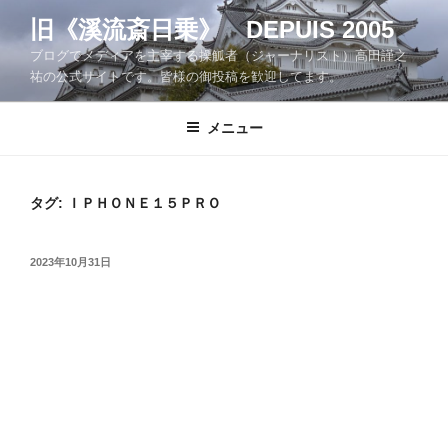
コ
旧《溪流斎日乗》 DEPUIS 2005
ン
ブログでメディアを主宰する操觚者（ジャーナリスト）高田謹之
テ
祐の公式サイトです。皆様の御投稿を歓迎してます。
ン
ツ
メニュー
へ
ス
キ
ッ
タグ:
ＩＰＨＯＮＥ１５ＰＲＯ
プ
投
2023年10月31日
稿
日: