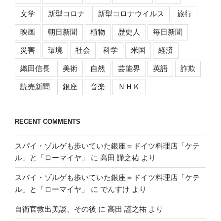
文学
新型コロナ
新型コロナウイルス
旅行
映画
朝日新聞
植物
歴史人
毎日新聞
災害
環境
社会
科学
米国
経済
織田信長
美術
自然
芸能界
英語
詐欺
読売新聞
銀座
音楽
ＮＨＫ
RECENT COMMENTS
スパイ・ゾルゲも歩いていた銀座＝ドイツ料理店「ケテ
ル」と「ローマイヤ」
に
高田 謹之祐
より
スパイ・ゾルゲも歩いていた銀座＝ドイツ料理店「ケテ
ル」と「ローマイヤ」
に
でんすけ
より
自衛官救出美談、その後
に
高田 謹之祐
より