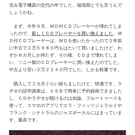
含み電子機器の交代の年でした。端境期とでも言うんで
しょうかね。
まず、今年９月、ＭＤ付ＣＤプレーヤーが壊れてしま
ったので、
新しくＣＤプレーヤーを買い換えました
。Ｍ
Ｄ付ＣＤプレーヤーは、ＭＤを使いたかったので２年前
に中古で２万５９８０円もはたいて買いましたけど、わ
ずか８カ月しか持たず、その後、ＣＤまで壊れてしま
い、ソニー製のＣＤプレーヤーに買い換えたのでした。
中古より安い２万２２４０円でした。しかも軽量です。
購入して２カ月ぐらい経ちましたけど、快適です。ラ
ヂオの語学講座は、ＵＳＢで簡単に予約録画できました
し、ＣＤやラヂオが聴けるのは勿論、ブルートゥースを
使って、スマホのアプリでエラ・フィッツジェラルドや
フランク・シナトラらのジャズボーカルにはまっていま
す。最高です。