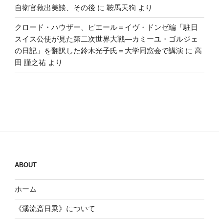
自衛官救出美談、その後
に
鞍馬天狗
より
クロード・ハウザー、ピエール＝イヴ・ドンゼ編「駐日
スイス公使が見た第二次世界大戦―カミーユ・ゴルジェ
の日記」を翻訳した鈴木光子氏＝大学同窓会で講演
に
高
田 謹之祐
より
ABOUT
ホーム
《溪流斎日乗》について