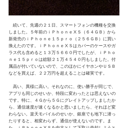
続いて、先週の２１日、スマートフォンの機種を交換
しました。５年前のｉＰｈｏｎｅⅩＳ（６４ＧＢ）から
新発売のｉＰｈｏｎｅ１５ｐｒｏ（２５６ＧＢ）に買い
換えたのです。ｉＰｈｏｎｅⅩＳはカバーのケースやガ
ラス代も含めると１３万５６６０円でしたが、ｉＰｈｏ
ｎｅ１５ｐｒｏは総額２１万４５４０円もしました。付
属品が付いていないので、このほかにイヤホンやＵＳＢ
などを買えば、２２万円を超えることは確実です。
高い、異様に高い。それなのに、使い勝手が同じで、
アプリも同じのせいか、特段に変わったとは思えないの
です。特に、４Ｇから５Ｇにグレイトアップしましたか
ら、通信速度が速くなるかと思いましたら、それほど変
わらない。楽天モバイルのせいか、銀座でも地下に潜っ
たりすると、相変わらず、通信が使えないのです。ま
た、ｉＰｈｏｎｅⅩＳを中古として下取り売却しようと