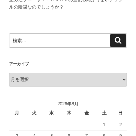
ルの陰謀なのでしょうか？
検
検
索
索:
アーカイブ
ア
ー
カ
イ
2026年8月
ブ
月
火
水
木
金
土
日
1
2
3
4
5
6
7
8
9