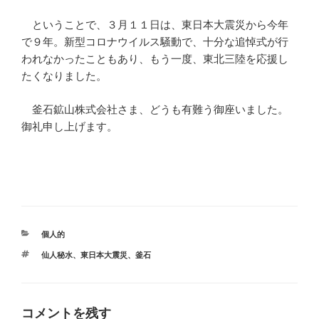
ということで、３月１１日は、東日本大震災から今年
で９年。新型コロナウイルス騒動で、十分な追悼式が行
われなかったこともあり、もう一度、東北三陸を応援し
たくなりました。
釜石鉱山株式会社さま、どうも有難う御座いました。
御礼申し上げます。
カ
個人的
テ
タ
仙人秘水
、
東日本大震災
、
釜石
ゴ
グ
リ
ー
コメントを残す