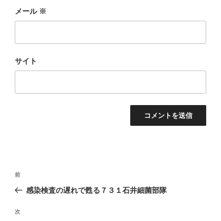
メール
※
サイト
投
前
前
稿
の
感染検査の遅れで甦る７３１石井細菌部隊
ナ
投
ビ
稿
次
次