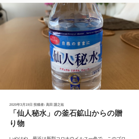
投
2020年3月19日
投稿者:
高田 謹之祐
稿
「仙人秘水」の釜石鉱山からの贈
日:
り物
いやはや、最近は新型コロナウイルス一色で、このブロ