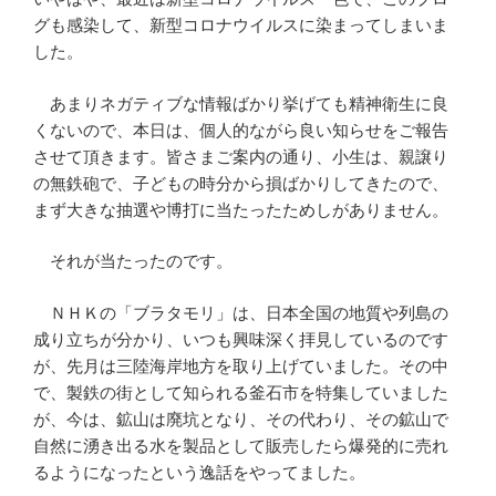
グも感染して、新型コロナウイルスに染まってしまいま
した。
あまりネガティブな情報ばかり挙げても精神衛生に良
くないので、本日は、個人的ながら良い知らせをご報告
させて頂きます。皆さまご案内の通り、小生は、親譲り
の無鉄砲で、子どもの時分から損ばかりしてきたので、
まず大きな抽選や博打に当たったためしがありません。
それが当たったのです。
ＮＨＫの「ブラタモリ」は、日本全国の地質や列島の
成り立ちが分かり、いつも興味深く拝見しているのです
が、先月は三陸海岸地方を取り上げていました。その中
で、製鉄の街として知られる釜石市を特集していました
が、今は、鉱山は廃坑となり、その代わり、その鉱山で
自然に湧き出る水を製品として販売したら爆発的に売れ
るようになったという逸話をやってました。