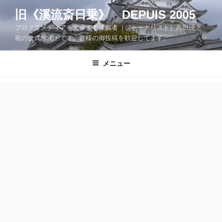
コ
旧《溪流斎日乗》 DEPUIS 2005
ン
ブログでメディアを主宰する操觚者（ジャーナリスト）高田謹之
テ
祐の公式サイトです。皆様の御投稿を歓迎してます。
ン
ツ
メニュー
へ
ス
キ
ッ
プ