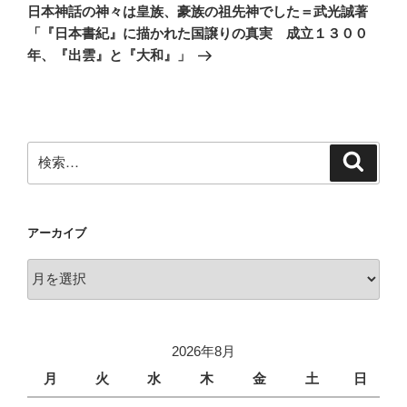
ゲ
の
日本神話の神々は皇族、豪族の祖先神でした＝武光誠著
投
ー
「『日本書紀』に描かれた国譲りの真実 成立１３００
稿
シ
年、『出雲』と『大和』」
ョ
ン
検
検
索
索:
アーカイブ
ア
ー
カ
イ
2026年8月
ブ
月
火
水
木
金
土
日