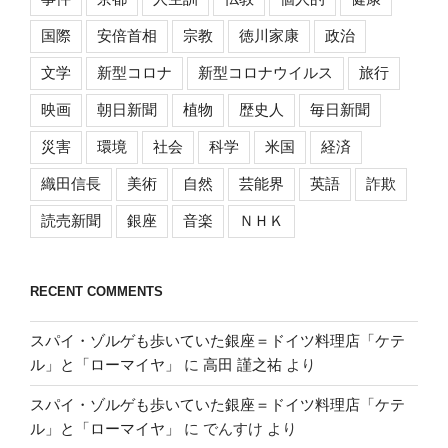
国際
安倍首相
宗教
徳川家康
政治
文学
新型コロナ
新型コロナウイルス
旅行
映画
朝日新聞
植物
歴史人
毎日新聞
災害
環境
社会
科学
米国
経済
織田信長
美術
自然
芸能界
英語
詐欺
読売新聞
銀座
音楽
ＮＨＫ
RECENT COMMENTS
スパイ・ゾルゲも歩いていた銀座＝ドイツ料理店「ケテ
ル」と「ローマイヤ」
に
高田 謹之祐
より
スパイ・ゾルゲも歩いていた銀座＝ドイツ料理店「ケテ
ル」と「ローマイヤ」
に
でんすけ
より