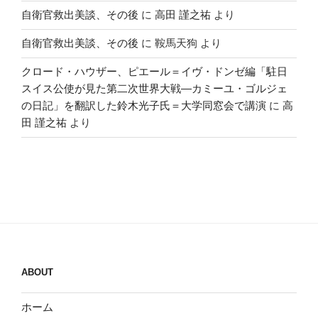
自衛官救出美談、その後
に
高田 謹之祐
より
自衛官救出美談、その後
に
鞍馬天狗
より
クロード・ハウザー、ピエール＝イヴ・ドンゼ編「駐日
スイス公使が見た第二次世界大戦―カミーユ・ゴルジェ
の日記」を翻訳した鈴木光子氏＝大学同窓会で講演
に
高
田 謹之祐
より
ABOUT
ホーム