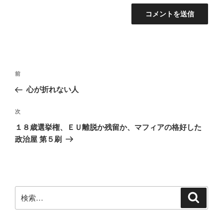
投
前
前
稿
の
心が折れない人
ナ
投
ビ
稿
次
次
ゲ
の
１８歳選挙権、ＥＵ離脱か残留か、マフィアの格好した
投
ー
政治屋 第５刷
稿
シ
ョ
ン
検
検
索
索: