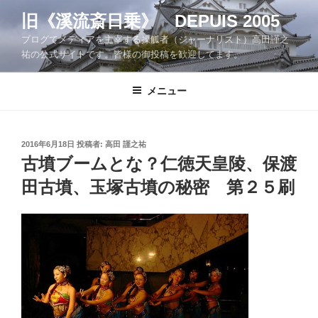
コ
旧《溪流斎日乗》 DEPUIS 2005
ン
ブログでメディアを主宰する操觚者（ジャーナリスト）高田謹之
テ
祐の公式サイトです。皆様の御投稿を歓迎してます。
ン
ツ
メニュー
へ
ス
キ
ッ
投
2016年6月18日
投稿者:
高田 謹之祐
稿
古墳ブームとな？仁徳天皇陵、保渡
プ
日:
田古墳、玉塚古墳の秘密 第２５刷