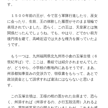
す。
１５００年前の王が、今で言う軍隊行進したり、巫女
に会ったり、生前、王の体験した履歴がそのまま埴輪で
表現されていました。恐らく、この王は、天皇家とは無
関係だったんでしょうね。でも、やはり、どでかい前方
後円墳を建て、高崎近辺では大きな権力を握っていたよ
うです。
もう一つは、九州福岡県北九州市小倉の玉塚古墳（６
世紀半ば）で、ここは、番組では紹介されませんでした
が、どうやら、小学校の敷地内にあるそうです。まあ、
舛添都知事並みの交渉力で、領収書をもらって、あとで
政治資金として請求すれば違法にはならないと思いま
す。
この玉塚古墳は、王様の棺の置かれた台座まで、恐ら
く、舛添すれば（舛添するの、さ行五段活用）入れるよ
うで、電気紙芝居で公開されていましたが、これまた感