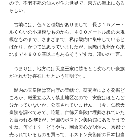
ので、不老不死の仙人が住む世界で、東方の海上にある
らしい。
古墳には、色々と種類がありまして、長さ１５メート
ルくらいの小規模なものから、４００メートル級の大規
模なものまで、さまざまで、私は畿内に集中していると
ばかり、かつては思っていましたが、実際は九州から東
北まで４８００基以上もあるそうですね。凄いの一言。
つまりは、地方には天皇王家に勝るとも劣らない豪族
がそれだけ存在したという証明です。
畿内の天皇陵は宮内庁の管轄で、研究者による発掘ど
ころか、厳重立ち入り禁止地区なので、実態はほとんど
分かっていないか、公表されていません。（今、仁徳天
皇陵を調べてみて、吃驚。仁徳天皇陵に埋葬されていた
と言われる御物が、米国のボストン美術館にあるそうで
すね。何で！？ どうやら、岡倉天心が明治末、京都で
売られているものを買って、ボストン美術館の日本担当