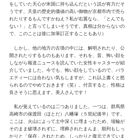
をしていた天心が米国に持ち込んだという説が有力だそ
うです。天皇の歴史的価値の高い御物が京都市内で売ら
れたりするもんですかねえ？私が右翼なら、「とんでも
ない！」と言ってしまいそうです。真相は分からないの
で、このことは後に加筆訂正することもあり）
しかし、他の地方の古墳の中には、解明されたり、公
開されたりするものもあります。それを、昔、怖い顔を
しながら報道ニュースを読んでいた女性キャスターが紹
介していました。今でも、怖い顔をしているので、バラ
エティーには合わない気もしますが、これ以上書くと怒
られるのでやめておきます（笑）。付言すると、性格は
良さそうに思えます。美人さんです！
私が覚えているのは二つありました。一つは、群馬県
高崎市の保渡田（ほとだ）八幡塚（５世紀後半）です。
ここは、火山によって土中深くに埋まったため、埴輪が
そのまま破壊されずに、埋葬されたまんま、順列もしっ
かりと「保存」されたため、しっかりと復元できていま