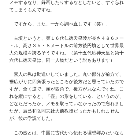
メモするなり、録画したりするなどしないと、すぐ忘れ
てしまうもんですね。
ですから、また、一から調べ直しです（笑）。
古墳というと、第１６代仁徳天皇陵が長さ４８６メー
トル、高さ３５・８メートルの前方後円墳として世界最
大の規模を誇るそうですね。（第十五代応神天皇と第十
六代仁徳天皇は、同一人物だという説もあります）
素人の私は勘違いしていました。丸い部分が前方で、
裾広がりに四角張ったところが後方だと思っていたので
すが、全く逆で、頭が四角で、後方が丸なんですね。こ
れを縦にすると、「壺」の形をしている、というのが、
どなただったか、メモを取っていなかったので忘れまし
たが、辰己和弘同志社大前教授だったかもしれません
が、彼の学説でした。
この壺とは、中国に古代から伝わる理想郷みたいなも