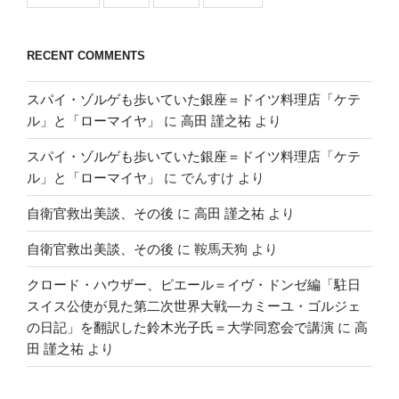
RECENT COMMENTS
スパイ・ゾルゲも歩いていた銀座＝ドイツ料理店「ケテ
ル」と「ローマイヤ」
に
高田 謹之祐
より
スパイ・ゾルゲも歩いていた銀座＝ドイツ料理店「ケテ
ル」と「ローマイヤ」
に
でんすけ
より
自衛官救出美談、その後
に
高田 謹之祐
より
自衛官救出美談、その後
に
鞍馬天狗
より
クロード・ハウザー、ピエール＝イヴ・ドンゼ編「駐日
スイス公使が見た第二次世界大戦―カミーユ・ゴルジェ
の日記」を翻訳した鈴木光子氏＝大学同窓会で講演
に
高
田 謹之祐
より