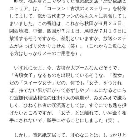
昨晩、桃井君とこでやってた電気紙芝居「歴史秘話ヒ
ストリア」は、「コーフン！古墳のミステリー」を特集
してまして、俄か古代史ファンの私も久々に興奮してし
まいました。この番組は、これから秋田が６月２５日、
関西地域、中部、四国が７月１日、鳥取が７月１０日に
放送するそうですから、差別といいますか、放送システ
ムがさっぱり分かりません（笑）。（これからご覧にな
る方はしっかりメモのご用意を）。
いずれにせよ、今、古墳が大ブームなんだそうで、
「古墳女子」なるものも出現しているそうな。「歴女」
だの「スイーツ女子」だの、何でも「女子」をつけれ
ば、持てない男が群がって必ずしやブームになるとにら
む宣撫代理店根性の仕掛け人の魂胆が、みえみえで嫌ら
しく、ひねくれ者の渓流斎としては、すぐにでも匙を投
げたいところですが、「女子」とは離れて、いや全く相
手にされないで、勝手にやることにしました（笑）。
しかし、電気紙芝居って、肝心なことは、しっかりと