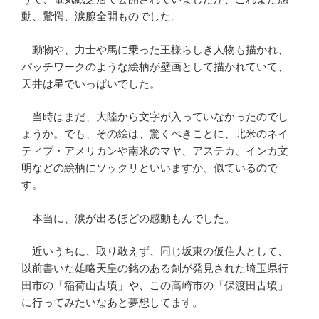
動、驚愕、涙腺全開ものでした。
動物や、力士や馬に乗った王様らしき人物も描かれ、
パッチワークのような絵柄が壁画として描かれていて、
天井は星でいっぱいでした。
当時はまだ、大陸から文字が入っていなかったのでし
ょうか。でも、その絵は、驚くべきことに、北米のネイ
ティブ・アメリカンや南米のマヤ、アステカ、インカ文
明などの絵柄にソックリといいますか、似ているので
す。
本当に、涙が出るほどの感動もんでした。
近いうちに、取り敢えず、同じ坂東の仮住人として、
以前書いた雄略天皇の銘のある剣が発見された埼玉県行
田市の「稲荷山古墳」や、この高崎市の「保渡田古墳」
に行ってみたいなあと夢想してます。