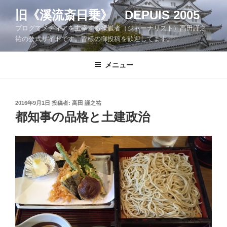
コ
旧《溪流斎日乗》 DEPUIS 2005
ン
ブログでメディアを主宰する操觚者（ジャーナリスト）高田謹之
テ
祐の公式サイトです。皆様の御投稿を歓迎してます。
ン
ツ
メニュー
へ
ス
キ
ッ
投
2016年9月1日
投稿者:
高田 謹之祐
稿
都知事の品格と土建政治
プ
日: