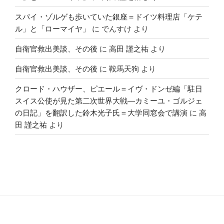
スパイ・ゾルゲも歩いていた銀座＝ドイツ料理店「ケテ
ル」と「ローマイヤ」
に
でんすけ
より
自衛官救出美談、その後
に
高田 謹之祐
より
自衛官救出美談、その後
に
鞍馬天狗
より
クロード・ハウザー、ピエール＝イヴ・ドンゼ編「駐日
スイス公使が見た第二次世界大戦―カミーユ・ゴルジェ
の日記」を翻訳した鈴木光子氏＝大学同窓会で講演
に
高
田 謹之祐
より