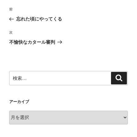
投
前
前
稿
の
忘れた頃にやってくる
ナ
投
ビ
稿
次
次
ゲ
の
不愉快なカタール審判
投
ー
稿
シ
ョ
ン
検
検
索
索:
アーカイブ
ア
ー
カ
イ