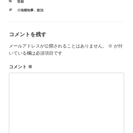
カ
世相
テ
タ
小池都知事
、
政治
ゴ
グ
リ
ー
コメントを残す
メールアドレスが公開されることはありません。
※
が付
いている欄は必須項目です
コメント
※