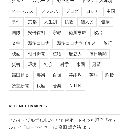
グルメ
スポーツ
セラピー
トランプ大統領
ビートルズ
フランス
ブログ
ロシア
中国
事件
京都
人生訓
仏教
個人的
健康
国際
安倍首相
宗教
徳川家康
政治
文学
新型コロナ
新型コロナウイルス
旅行
映画
朝日新聞
植物
歴史人
毎日新聞
災害
環境
社会
科学
米国
経済
織田信長
美術
自然
芸能界
英語
詐欺
読売新聞
銀座
音楽
ＮＨＫ
RECENT COMMENTS
スパイ・ゾルゲも歩いていた銀座＝ドイツ料理店「ケテ
ル」と「ローマイヤ」
に
高田 謹之祐
より