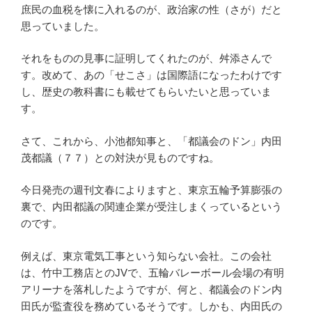
庶民の血税を懐に入れるのが、政治家の性（さが）だと
思っていました。
それをものの見事に証明してくれたのが、舛添さんで
す。改めて、あの「せこさ」は国際語になったわけです
し、歴史の教科書にも載せてもらいたいと思っていま
す。
さて、これから、小池都知事と、「都議会のドン」内田
茂都議（７７）との対決が見ものですね。
今日発売の週刊文春によりますと、東京五輪予算膨張の
裏で、内田都議の関連企業が受注しまくっているという
のです。
例えば、東京電気工事という知らない会社。この会社
は、竹中工務店とのJVで、五輪バレーボール会場の有明
アリーナを落札したようですが、何と、都議会のドン内
田氏が監査役を務めているそうです。しかも、内田氏の