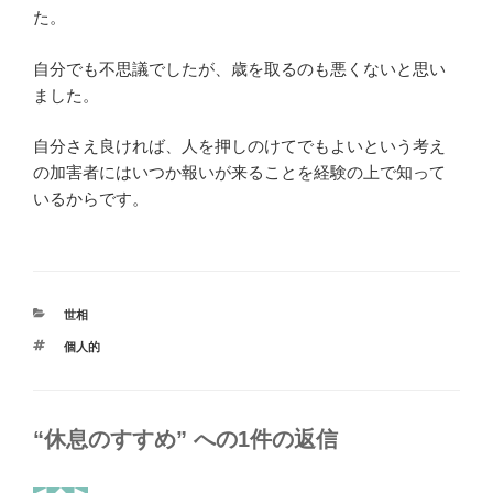
た。
自分でも不思議でしたが、歳を取るのも悪くないと思い
ました。
自分さえ良ければ、人を押しのけてでもよいという考え
の加害者にはいつか報いが来ることを経験の上で知って
いるからです。
カ
世相
テ
タ
個人的
ゴ
グ
リ
ー
“休息のすすめ” への1件の返信