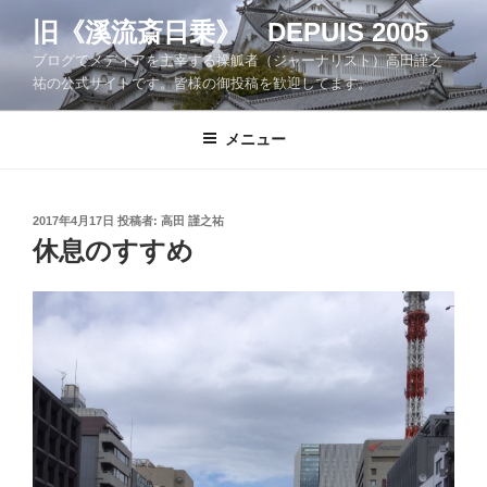
コ
旧《溪流斎日乗》 DEPUIS 2005
ン
ブログでメディアを主宰する操觚者（ジャーナリスト）高田謹之
テ
祐の公式サイトです。皆様の御投稿を歓迎してます。
ン
ツ
メニュー
へ
ス
キ
ッ
投
2017年4月17日
投稿者:
高田 謹之祐
稿
休息のすすめ
プ
日: