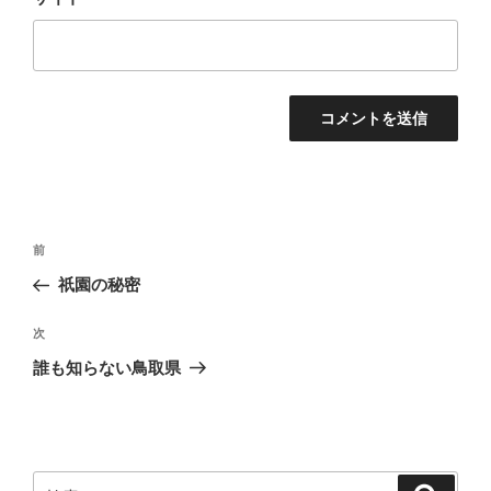
投
前
前
稿
の
祇園の秘密
ナ
投
ビ
稿
次
次
ゲ
の
誰も知らない鳥取県
投
ー
稿
シ
ョ
ン
検
検