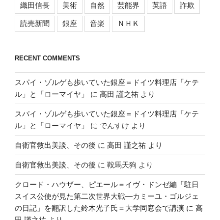
織田信長
美術
自然
芸能界
英語
詐欺
読売新聞
銀座
音楽
ＮＨＫ
RECENT COMMENTS
スパイ・ゾルゲも歩いていた銀座＝ドイツ料理店「ケテ
ル」と「ローマイヤ」
に
高田 謹之祐
より
スパイ・ゾルゲも歩いていた銀座＝ドイツ料理店「ケテ
ル」と「ローマイヤ」
に
でんすけ
より
自衛官救出美談、その後
に
高田 謹之祐
より
自衛官救出美談、その後
に
鞍馬天狗
より
クロード・ハウザー、ピエール＝イヴ・ドンゼ編「駐日
スイス公使が見た第二次世界大戦―カミーユ・ゴルジェ
の日記」を翻訳した鈴木光子氏＝大学同窓会で講演
に
高
田 謹之祐
より