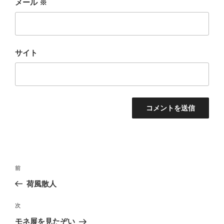
メール
※
サイト
投
前
前
稿
の
荷風散人
ナ
投
ビ
稿
次
次
ゲ
の
モネ展を見たぞい