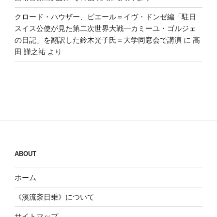
クロード・ハウザー、ピエール＝イヴ・ドンゼ編「駐日
スイス公使が見た第二次世界大戦―カミーユ・ゴルジェ
の日記」を翻訳した鈴木光子氏＝大学同窓会で講演
に
高
田 謹之祐
より
ABOUT
ホーム
《溪流斎日乗》について
サイトマップ