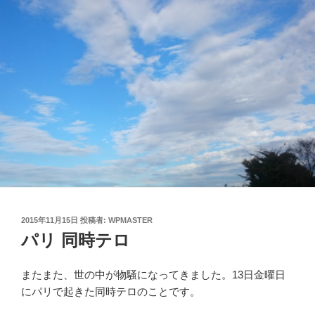
投
2015年11月15日
投稿者:
WPMASTER
稿
パリ 同時テロ
日:
またまた、世の中が物騒になってきました。13日金曜日
にパリで起きた同時テロのことです。