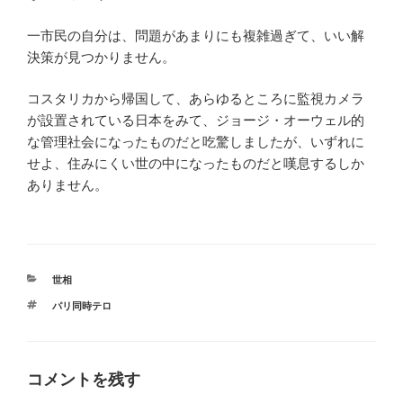
一市民の自分は、問題があまりにも複雑過ぎて、いい解
決策が見つかりません。
コスタリカから帰国して、あらゆるところに監視カメラ
が設置されている日本をみて、ジョージ・オーウェル的
な管理社会になったものだと吃驚しましたが、いずれに
せよ、住みにくい世の中になったものだと嘆息するしか
ありません。
カ
世相
テ
タ
パリ同時テロ
ゴ
グ
リ
ー
コメントを残す