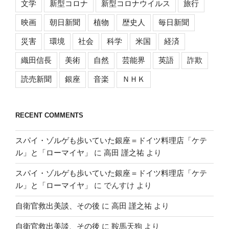
文学
新型コロナ
新型コロナウイルス
旅行
映画
朝日新聞
植物
歴史人
毎日新聞
災害
環境
社会
科学
米国
経済
織田信長
美術
自然
芸能界
英語
詐欺
読売新聞
銀座
音楽
ＮＨＫ
RECENT COMMENTS
スパイ・ゾルゲも歩いていた銀座＝ドイツ料理店「ケテ
ル」と「ローマイヤ」
に
高田 謹之祐
より
スパイ・ゾルゲも歩いていた銀座＝ドイツ料理店「ケテ
ル」と「ローマイヤ」
に
でんすけ
より
自衛官救出美談、その後
に
高田 謹之祐
より
自衛官救出美談、その後
に
鞍馬天狗
より