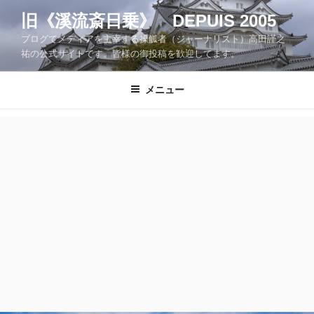
コ
旧《溪流斎日乗》 DEPUIS 2005
ン
ブログでメディアを主宰する操觚者（ジャーナリスト）高田謹之
テ
祐の公式サイトです。皆様の御投稿を歓迎してます。
ン
ツ
メニュー
へ
ス
キ
ッ
プ