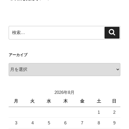
投
ー
稿
シ
ョ
ン
検
検
索
索:
アーカイブ
ア
ー
カ
イ
2026年8月
ブ
月
火
水
木
金
土
日
1
2
3
4
5
6
7
8
9