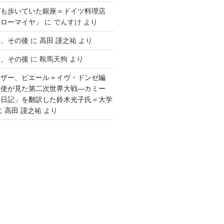
ゲも歩いていた銀座＝ドイツ料理店
「ローマイヤ」
に
でんすけ
より
談、その後
に
高田 謹之祐
より
談、その後
に
鞍馬天狗
より
ウザー、ピエール＝イヴ・ドンゼ編
公使が見た第二次世界大戦―カミー
の日記」を翻訳した鈴木光子氏＝大学
に
高田 謹之祐
より