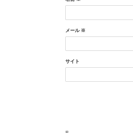
メール
※
サイト
投
前
前