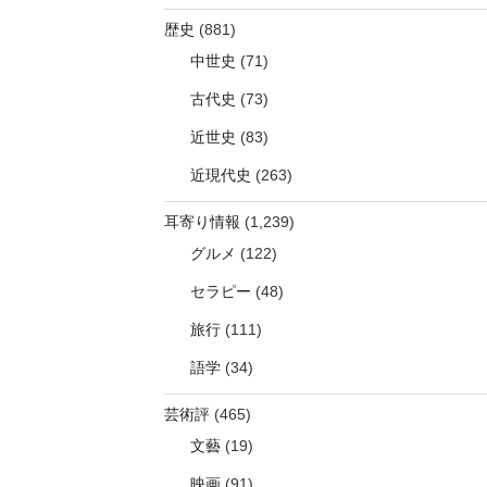
歴史
(881)
中世史
(71)
古代史
(73)
近世史
(83)
近現代史
(263)
耳寄り情報
(1,239)
グルメ
(122)
セラピー
(48)
旅行
(111)
語学
(34)
芸術評
(465)
文藝
(19)
映画
(91)