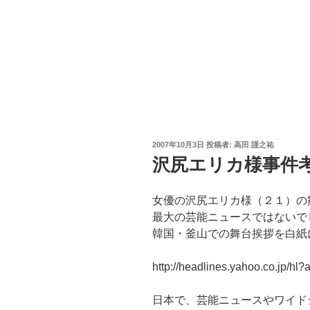
投
2007年10月3日
投稿者:
高田 謹之祐
稿
沢尻エリカ様事件
日:
女優の沢尻エリカ様（２１）の
最大の芸能ニュースではないで
韓国・釜山での舞台挨拶を白紙
http://headlines.yahoo.co.jp/h
日本で、芸能ニュースやワイド