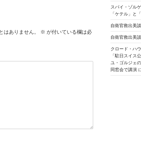
スパイ・ゾル
「ケテル」と
自衛官救出美
とはありません。
※
が付いている欄は必
自衛官救出美
クロード・ハ
「駐日スイス
ユ・ゴルジェ
同窓会で講演