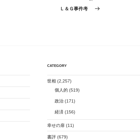
の
Ｌ＆Ｇ事件考
投
稿
CATEGORY
世相
(2,257)
個人的
(519)
政治
(171)
経済
(156)
幸せの扉
(11)
書評
(679)