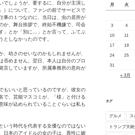
いでしょうが、要するに、自分が主演し
月
火
」）について、ファンの前でサービスで
仕事の１つなのに、当日は、虫の居所が
のか、舞台挨拶で、終始不機嫌で、司会
3
4
す」とか「別に…」とか言って、ふてぶ
10
11
うとしなかったのです。
17
18
か、幼さのせいなのかもしれませんが、
24
25
は否めません。翌日、本人は自分のブロ
31
発言していますが、所属事務所の意向が
« 3月
でもいいと思っているのですが、彼女の
名で、芸能マスコミが、「様」と付ける
タグ
意味が込められていることぐらいは私も
グルメ
ス
という時代を代表する女優なのではない
トランプ大統
、日本のアイドルの女の子は、異性に媚