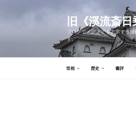
コ
ン
テ
旧《溪流斎日乗》
ン
ブログでメディアを主宰する操
ツ
す。
へ
ス
キ
ッ
世相
歴史
書評
プ