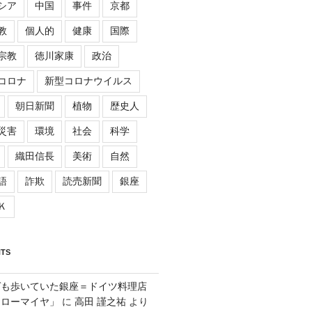
シア
中国
事件
京都
教
個人的
健康
国際
宗教
徳川家康
政治
コロナ
新型コロナウイルス
朝日新聞
植物
歴史人
災害
環境
社会
科学
織田信長
美術
自然
語
詐欺
読売新聞
銀座
Ｋ
TS
ゲも歩いていた銀座＝ドイツ料理店
「ローマイヤ」
に
高田 謹之祐
より