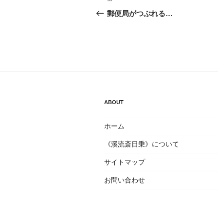
稿
の
郵便局がつぶれる…
投
ナ
稿
ビ
ゲ
ー
シ
ABOUT
ョ
ホーム
ン
《溪流斎日乗》について
サイトマップ
お問い合わせ