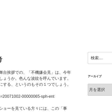
検
考
索:
舞台挨拶での、「不機嫌会見」は、今年
アーカイブ
しょうか。色んな波紋を呼んでいます。
にする、というのもその１つでしょう。
ア
ー
l?a=20071002-00000065-sph-ent
カ
イ
ショーを見ている方々には、この「事
ブ