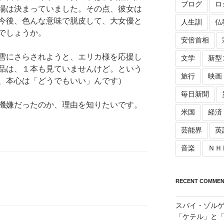
ブログ
ロ
場は決まっていました。その点、彼女は
今後、色んな意味で脱皮して、大女優と
人生訓
仏
でしょうか。
安倍首相
雪にさらされようと、エリカ様を応援し
文学
新型
品は、１本も見ていませんけど。という
旅行
映画
、本心は「どうでもいい」んです）
毎日新聞
機嫌だったのか、理由を知りたいです。
米国
経済
芸能界
英
音楽
ＮＨ
RECENT COMMEN
スパイ・ゾル
「ケテル」と