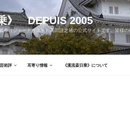
 DEPUIS 2005
觚者（ジャーナリスト）高田謹之祐の公式サイトです。皆様の
芸術評
耳寄り情報
《溪流斎日乗》について