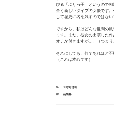
びる「ぶりっ子」というので相
全く新しいタイプの女優です。
して歴史に名を残すのではない
ですから、私はどんな世間の風
ます。まだ、彼女の出演した作
オチが付きますが…。（つまり
それにしても、何であれほど不
（これは本心です）
カ
耳寄り情報
テ
タ
芸能界
ゴ
グ
リ
ー