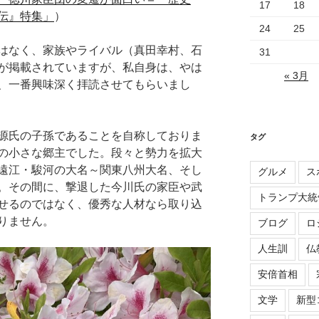
17
18
伝』特集」
）
24
25
はなく、家族やライバル（真田幸村、石
31
が掲載されていますが、私自身は、やは
« 3月
、一番興味深く拝読させてもらいまし
源氏の子孫であることを自称しておりま
タグ
の小さな郷主でした。段々と勢力を拡大
遠江・駿河の大名～関東八州大名、そし
グルメ
ス
。その間に、撃退した今川氏の家臣や武
トランプ大統
せるのではなく、優秀な人材なら取り込
りません。
ブログ
ロ
人生訓
仏
安倍首相
文学
新型