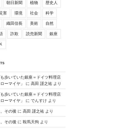
朝日新聞
植物
歴史人
災害
環境
社会
科学
織田信長
美術
自然
語
詐欺
読売新聞
銀座
Ｋ
TS
ゲも歩いていた銀座＝ドイツ料理店
「ローマイヤ」
に
高田 謹之祐
より
ゲも歩いていた銀座＝ドイツ料理店
「ローマイヤ」
に
でんすけ
より
談、その後
に
高田 謹之祐
より
談、その後
に
鞍馬天狗
より