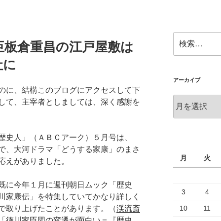
検
臣板倉重昌の江戸屋敷は
索:
社に
アーカイブ
のに、結構このブログにアクセスして下
ア
して、主宰者としましては、深く感謝を
ー
カ
イ
歴史人」（ＡＢＣアーク）５月号は、
ブ
で、大河ドラマ「どうする家康」のまさ
月
火
応えがありました。
既に今年１月に週刊朝日ムック「歴史
3
4
川家康伝」を特集していてかなり詳しく
で取り上げたことがあります。（
渓流斎
10
11
「徳川家臣団の変遷が面白い＝『歴史