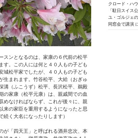
クロード・ハ
「駐日スイス
ユ・ゴルジェ
同窓会で講演
ースンとなるのは、家康の６代前の松平
ます。この人には何と４０人もの子ども
安城松平家でしたが、４０人もの子ども
が生まれます。竹谷松平、大給（おぎゅ
深溝（ふこうず）松平、長沢松平、鵜殿
期の家康（松平元康）は、親戚間での血
収めなければならず、これが後々に、親
以来の家臣を重用するようになったと思
で続く大名になったりします）
のが「四天王」と呼ばれる酒井忠次、本