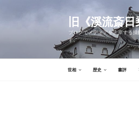
コ
ン
テ
旧《溪流斎日乗》
ン
ブログでメディアを主宰する操
ツ
す。
へ
ス
キ
ッ
世相
歴史
書評
プ