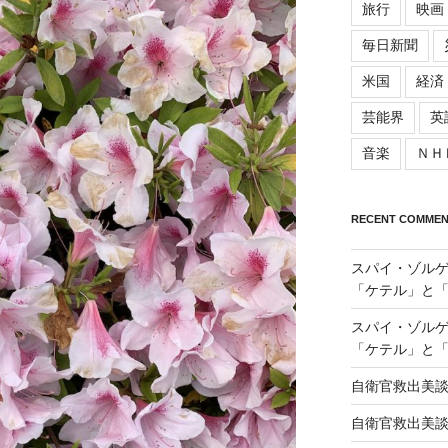
旅行
映画
毎日新聞
米国
経済
芸能界
英
音楽
ＮＨ
RECENT COMMEN
スパイ・ゾル
「ケテル」と
スパイ・ゾル
「ケテル」と
自衛官救出美
自衛官救出美