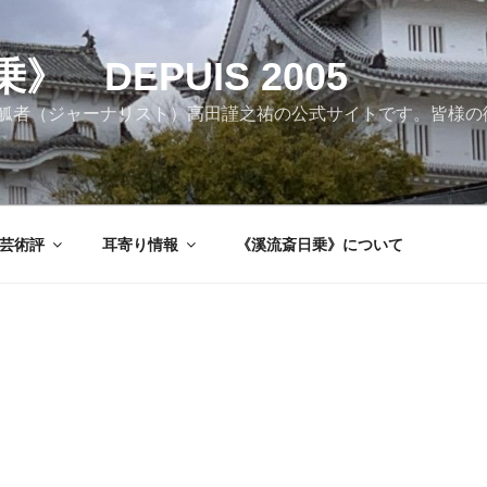
 DEPUIS 2005
觚者（ジャーナリスト）高田謹之祐の公式サイトです。皆様の
芸術評
耳寄り情報
《溪流斎日乗》について