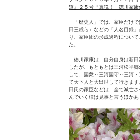
道』２５号『真説！ 徳川家康
「歴史人」では、家臣だけで
田三成ら）などの「人名目録」
り、家臣団の形成過程について
た。
徳川家康は、自分自身は新田
したが、もともとは三河松平郷
して、国衆～三河国守～三河・
て天下人と大出世して行きます
田氏の家臣などは、全て滅亡さ
んでいく様は見事と言うほかあ