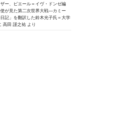
ウザー、ピエール＝イヴ・ドンゼ編
公使が見た第二次世界大戦―カミー
の日記」を翻訳した鈴木光子氏＝大学
に
高田 謹之祐
より