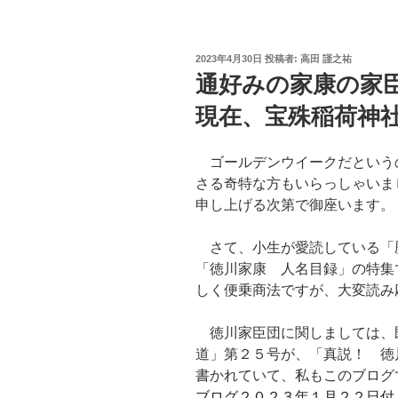
投
2023年4月30日
投稿者:
高田 謹之祐
稿
通好みの家康の家
日:
現在、宝殊稲荷神
ゴールデンウイークだという
さる奇特な方もいらっしゃいま
申し上げる次第で御座います。
さて、小生が愛読している「
「徳川家康 人名目録」の特集
しく便乗商法ですが、大変読み
徳川家臣団に関しましては、
道」第２５号が、「真説！ 徳
書かれていて、私もこのブログ
ブログ２０２３年１月２２日付