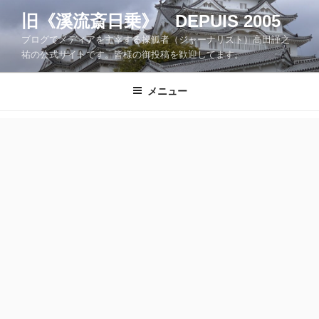
コ
旧《溪流斎日乗》 DEPUIS 2005
ン
ブログでメディアを主宰する操觚者（ジャーナリスト）高田謹之
テ
祐の公式サイトです。皆様の御投稿を歓迎してます。
ン
ツ
メニュー
へ
ス
キ
ッ
プ