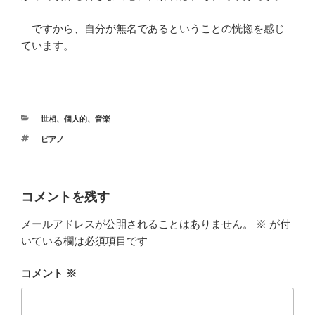
ですから、自分が無名であるということの恍惚を感じ
ています。
カ
世相
、
個人的
、
音楽
テ
タ
ピアノ
ゴ
グ
リ
ー
コメントを残す
メールアドレスが公開されることはありません。
※
が付
いている欄は必須項目です
コメント
※