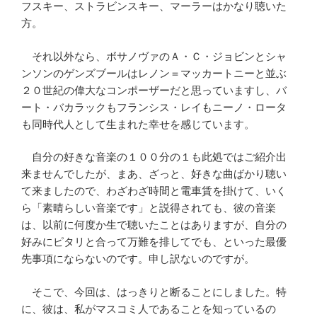
フスキー、ストラビンスキー、マーラーはかなり聴いた
方。
それ以外なら、ボサノヴァのＡ・Ｃ・ジョビンとシャ
ンソンのゲンズブールはレノン＝マッカートニーと並ぶ
２０世紀の偉大なコンポーザーだと思っていますし、バ
ート・バカラックもフランシス・レイもニーノ・ロータ
も同時代人として生まれた幸せを感じています。
自分の好きな音楽の１００分の１も此処ではご紹介出
来ませんでしたが、まあ、ざっと、好きな曲ばかり聴い
て来ましたので、わざわざ時間と電車賃を掛けて、いく
ら「素晴らしい音楽です」と説得されても、彼の音楽
は、以前に何度か生で聴いたことはありますが、自分の
好みにピタリと合って万難を排してでも、といった最優
先事項にならないのです。申し訳ないのですが。
そこで、今回は、はっきりと断ることにしました。特
に、彼は、私がマスコミ人であることを知っているの