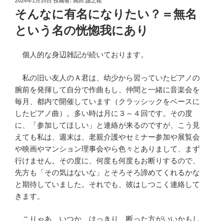
2024年1月10日
投稿者:
高田 謹之祐
稿
そんなに有名になりたい？＝無名
日:
という名の恍惚我にあり
個人的な身辺雑記が続いております。
私の旧い友人のＡ君は、幼少から習っていたピアノの
腕前を発揮して自分で作曲もし、仲間と一緒に音楽会を
毎月、都内で開催しています（クラッシックをベースに
したピアノ曲）。多い時は月に３～４回です。その度
に、「参加してほしい」と連絡が来るのですが、こう見
えても私は、週末は、老親介護やセミナー参加や展覧会
や映画やマンション理事会やら色々とありまして、まず
行けません。その度に、何度も何度もお断りするので、
先方も「その気はないな」とそろそろ諦めてくれるかな
と期待していました。それでも、彼はしつこく連絡して
きます。
こりゃあ、いつか、はっきり、断った方がいいかもし