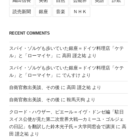
織田信長
美術
自然
芸能界
英語
詐欺
読売新聞
銀座
音楽
ＮＨＫ
RECENT COMMENTS
スパイ・ゾルゲも歩いていた銀座＝ドイツ料理店「ケテ
ル」と「ローマイヤ」
に
高田 謹之祐
より
スパイ・ゾルゲも歩いていた銀座＝ドイツ料理店「ケテ
ル」と「ローマイヤ」
に
でんすけ
より
自衛官救出美談、その後
に
高田 謹之祐
より
自衛官救出美談、その後
に
鞍馬天狗
より
クロード・ハウザー、ピエール＝イヴ・ドンゼ編「駐日
スイス公使が見た第二次世界大戦―カミーユ・ゴルジェ
の日記」を翻訳した鈴木光子氏＝大学同窓会で講演
に
高
田 謹之祐
より