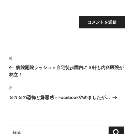
投
前
前
稿
の
病院開院ラッシュ＝自宅徒歩圏内に３軒も内科医院が
ナ
投
林立！
ビ
稿
ゲ
次
次
の
ー
ＳＮＳの恐怖と嫌悪感＝Facebookやめましたが…
投
シ
稿
ョ
ン
検
検