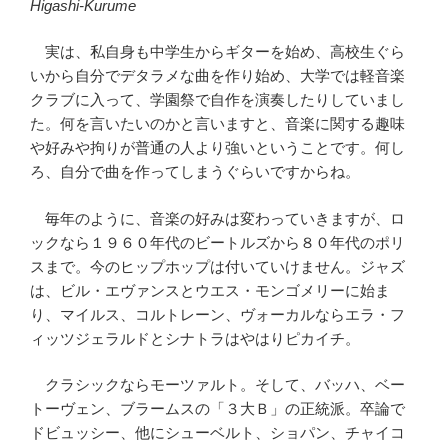
Higashi-Kurume
実は、私自身も中学生からギターを始め、高校生ぐら
いから自分でデタラメな曲を作り始め、大学では軽音楽
クラブに入って、学園祭で自作を演奏したりしていまし
た。何を言いたいのかと言いますと、音楽に関する趣味
や好みや拘りが普通の人より強いということです。何し
ろ、自分で曲を作ってしまうぐらいですからね。
毎年のように、音楽の好みは変わっていきますが、ロ
ックなら１９６０年代のビートルズから８０年代のポリ
スまで。今のヒップホップは付いていけません。ジャズ
は、ビル・エヴァンスとウエス・モンゴメリーに始ま
り、マイルス、コルトレーン、ヴォーカルならエラ・フ
ィッツジェラルドとシナトラはやはりピカイチ。
クラシックならモーツァルト。そして、バッハ、ベー
トーヴェン、ブラームスの「３大Ｂ」の正統派。卒論で
ドビュッシー、他にシューベルト、ショパン、チャイコ