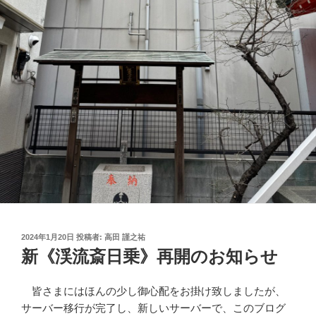
投
2024年1月20日
投稿者:
高田 謹之祐
稿
新《渓流斎日乗》再開のお知らせ
日:
皆さまにはほんの少し御心配をお掛け致しましたが、
サーバー移行が完了し、新しいサーバーで、このブログ