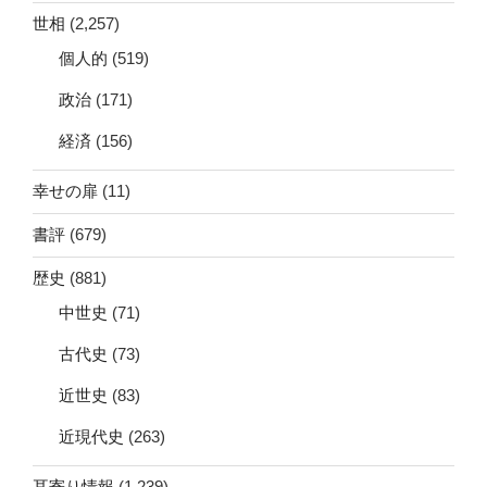
世相
(2,257)
個人的
(519)
政治
(171)
経済
(156)
幸せの扉
(11)
書評
(679)
歴史
(881)
中世史
(71)
古代史
(73)
近世史
(83)
近現代史
(263)
耳寄り情報
(1,239)