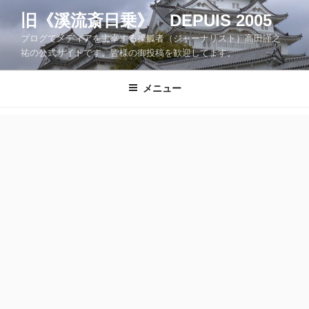
コ
旧《溪流斎日乗》 DEPUIS 2005
ン
ブログでメディアを主宰する操觚者（ジャーナリスト）高田謹之
テ
祐の公式サイトです。皆様の御投稿を歓迎してます。
ン
ツ
メニュー
へ
ス
キ
ッ
プ