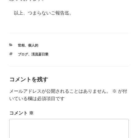
以上、つまらないご報告迄。
カ
世相
、
個人的
テ
タ
ブログ
、
渓流斎日乗
ゴ
グ
リ
ー
コメントを残す
メールアドレスが公開されることはありません。
※
が付
いている欄は必須項目です
コメント
※