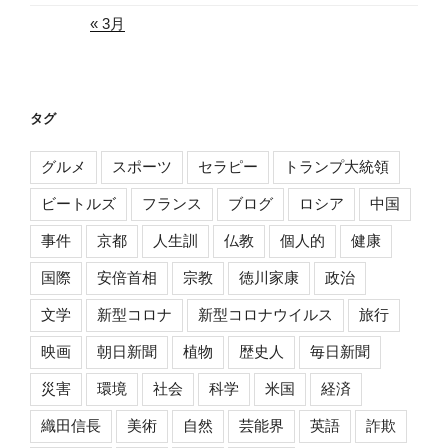
« 3月
タグ
グルメ
スポーツ
セラピー
トランプ大統領
ビートルズ
フランス
ブログ
ロシア
中国
事件
京都
人生訓
仏教
個人的
健康
国際
安倍首相
宗教
徳川家康
政治
文学
新型コロナ
新型コロナウイルス
旅行
映画
朝日新聞
植物
歴史人
毎日新聞
災害
環境
社会
科学
米国
経済
織田信長
美術
自然
芸能界
英語
詐欺