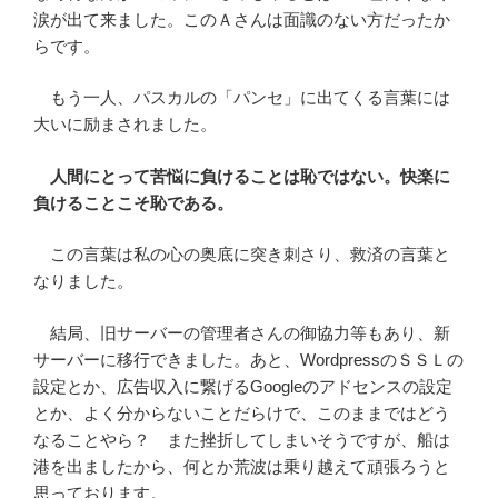
涙が出て来ました。このＡさんは面識のない方だったか
らです。
もう一人、パスカルの「パンセ」に出てくる言葉には
大いに励まされました。
人間にとって苦悩に負けることは恥ではない。快楽に
負けることこそ恥である。
この言葉は私の心の奥底に突き刺さり、救済の言葉と
なりました。
結局、旧サーバーの管理者さんの御協力等もあり、新
サーバーに移行できました。あと、WordpressのＳＳＬの
設定とか、広告収入に繋げるGoogleのアドセンスの設定
とか、よく分からないことだらけで、このままではどう
なることやら？ また挫折してしまいそうですが、船は
港を出ましたから、何とか荒波は乗り越えて頑張ろうと
思っております。