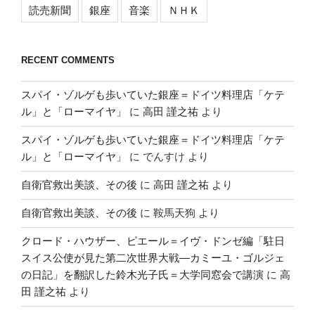
読売新聞
銀座
音楽
ＮＨＫ
RECENT COMMENTS
スパイ・ゾルゲも歩いていた銀座＝ドイツ料理店「ケテ
ル」と「ローマイヤ」
に
高田 謹之祐
より
スパイ・ゾルゲも歩いていた銀座＝ドイツ料理店「ケテ
ル」と「ローマイヤ」
に
でんすけ
より
自衛官救出美談、その後
に
高田 謹之祐
より
自衛官救出美談、その後
に
鞍馬天狗
より
クロード・ハウザー、ピエール＝イヴ・ドンゼ編「駐日
スイス公使が見た第二次世界大戦―カミーユ・ゴルジェ
の日記」を翻訳した鈴木光子氏＝大学同窓会で講演
に
高
田 謹之祐
より