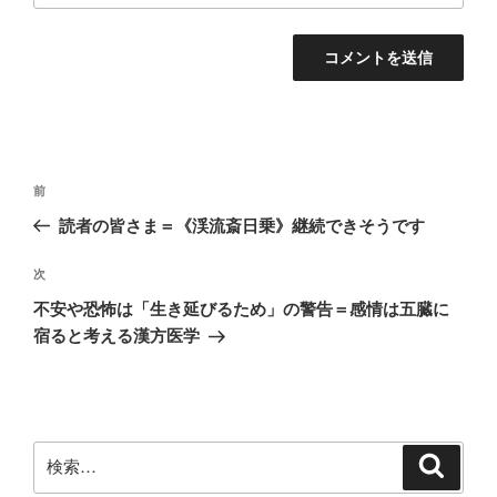
投
前
前
稿
の
読者の皆さま＝《渓流斎日乗》継続できそうです
ナ
投
ビ
稿
次
次
ゲ
の
不安や恐怖は「生き延びるため」の警告＝感情は五臓に
投
ー
宿ると考える漢方医学
稿
シ
ョ
ン
検
検
索
索: